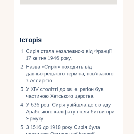
Історія
Сирія стала незалежною від Франції
17 квітня 1946 року.
Назва «Сирія» походить від
давньогрецького терміна, пов'язаного
з Ассирією.
У XIV столітті до зв. е. регіон був
частиною Хетського царства.
У 636 році Сирія увійшла до складу
Арабського халіфату після битви при
Ярмуку.
З 1516 до 1918 року Сирія була