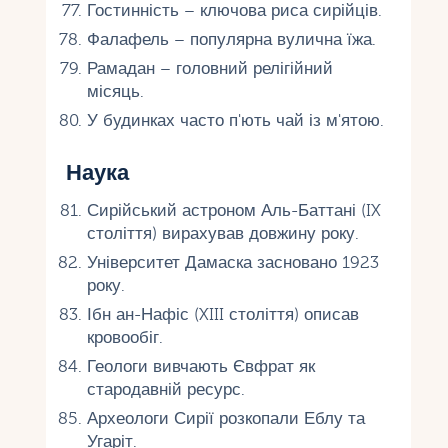
Гостинність – ключова риса сирійців.
Фалафель – популярна вулична їжа.
Рамадан – головний релігійний
місяць.
У будинках часто п'ють чай із м'ятою.
Наука
Сирійський астроном Аль-Баттані (IX
століття) вирахував довжину року.
Університет Дамаска засновано 1923
року.
Ібн ан-Нафіс (XIII століття) описав
кровообіг.
Геологи вивчають Євфрат як
стародавній ресурс.
Археологи Сирії розкопали Еблу та
Угаріт.