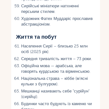
Сирійські мініатюри натхненні
перським стилем.
Художник Фатех Муддаріс прославив
абстракціонізм.
Життя та побут
Населення Сирії – близько 25 млн
осіб (2025 рік).
Середня тривалість життя – 73 роки.
Офіційна мова — арабська, але
говорять курдською та вірменською.
Національна страва – кіббе (м'ясні
кульки з булгуром).
Мешканці називають себе "сурійун"
(сирійці).
Будинки часто будують із каменю чи