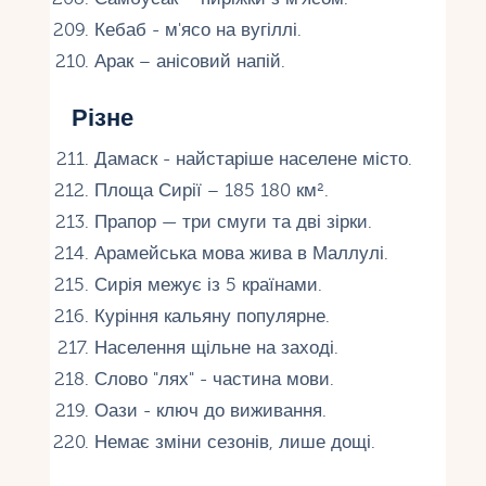
Кебаб - м'ясо на вугіллі.
Арак – анісовий напій.
Різне
Дамаск - найстаріше населене місто.
Площа Сирії – 185 180 км².
Прапор — три смуги та дві зірки.
Арамейська мова жива в Маллулі.
Сирія межує із 5 країнами.
Куріння кальяну популярне.
Населення щільне на заході.
Слово "лях" - частина мови.
Оази - ключ до виживання.
Немає зміни сезонів, лише дощі.