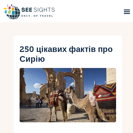
Пошук турів
Гарячі тури
250 цікавих фактів про
Сирію
Типи Турів
Країни
Інфо
Блог
Контакти