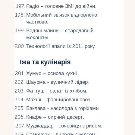
Радіо – головне ЗМІ до війни.
Мобільний зв'язок відновлено
частково.
Водяні млини – стародавній
механізм.
Технології впали із 2011 року.
Їжа та кулінарія
Хумус – основа кухні.
Шаурма - вуличний лідер.
Фаттуш - салат із хлібом.
Махші - фаршировані овочі.
Баклава - насолода з горіхами.
Кнафе – сирний десерт.
Муджаддар - сочевиця з рисом.
Самбусак – пиріжки з м'ясом.