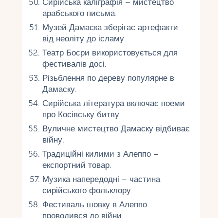
Сирійська каліграфія – мистецтво
арабського письма.
Музей Дамаска зберігає артефакти
від неоліту до ісламу.
Театр Босри використовується для
фестивалів досі.
Різьблення по дереву популярне в
Дамаску.
Сирійська література включає поеми
про Косівську битву.
Вуличне мистецтво Дамаску відбиває
війну.
Традиційні килими з Алеппо –
експортний товар.
Музика напередодні – частина
сирійського фольклору.
Фестиваль шовку в Алеппо
проводився до війни.