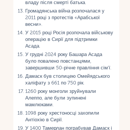
владу після смерті батька.
Громадянська війна розпочалася у
2011 році з протестів «Арабської
весни».
У 2015 році Росія розпочала військову
операцію в Сирії для підтримки
Асада.
У грудні 2024 року Башара Асада
було повалено повстанцями,
завершивши 50-річне правління сім'ї.
Дамаск був столицею Омейядського
халіфату з 661 по 750 рік.
1260 року монголи зруйнували
Алеппо, але були зупинені
мамлюками.
1098 року хрестоносці захопили
Антіохію в Сирії.
У 1400 Тамерлан пограбував Дамаск і