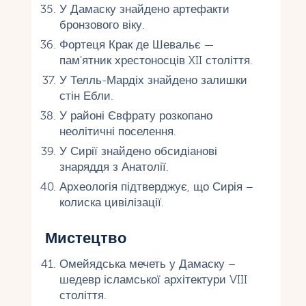
У Дамаску знайдено артефакти
бронзового віку.
Фортеця Крак де Шевальє —
пам'ятник хрестоносців XII століття.
У Телль-Мардіх знайдено залишки
стін Ебли.
У районі Євфрату розкопано
неолітичні поселення.
У Сирії знайдено обсидіанові
знаряддя з Анатолії.
Археологія підтверджує, що Сирія –
колиска цивілізації.
Мистецтво
Омейядська мечеть у Дамаску –
шедевр ісламської архітектури VIII
століття.