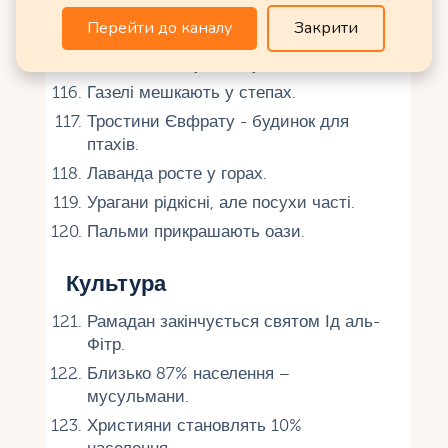
узбережжя.
Перейти до каналу
Закрити
Ліси покривають 3% території.
Ущелина Касіун оточує Дамаск.
Газелі мешкають у степах.
Тростини Євфрату - будинок для
птахів.
Лаванда росте у горах.
Урагани рідкісні, але посухи часті.
Пальми прикрашають оази.
Культура
Рамадан закінчується святом Ід аль-
Фітр.
Близько 87% населення –
мусульмани.
Християни становлять 10%