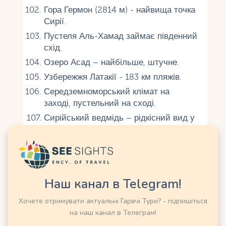
Гора Гермон (2814 м) - найвища точка
Сирії.
Пустеля Аль-Хамад займає південний
схід.
Озеро Асад – найбільше, штучне.
Узбережжя Латакії - 183 км пляжів.
Середземноморський клімат на
заході, пустельний на сході.
Сирійський ведмідь – рідкісний вид у
горах.
Фламінго гніздяться біля Євфрату.
Оливкові гаї – символ Сирії.
Вулканічні породи є в Джебель-Друз.
Наш канал в Telegram!
Водоспад у Габулі – природна краса.
Хочете отримувати актуальні Гарячі Тури? - підпишіться
Пустеля цвіте після рідкісних дощів.
на наш канал в Телеграм!
Дельфіни зустрічаються біля