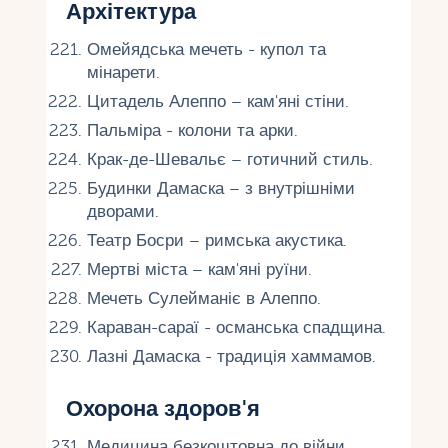
Архітектура
Омейядська мечеть - купол та
мінарети.
Цитадель Алеппо – кам'яні стіни.
Пальміра - колони та арки.
Крак-де-Шевальє – готичний стиль.
Будинки Дамаска – з внутрішніми
дворами.
Театр Босри – римська акустика.
Мертві міста – кам'яні руїни.
Мечеть Сулейманіє в Алеппо.
Караван-сараї - османська спадщина.
Лазні Дамаска - традиція хаммамов.
Охорона здоров'я
Медицина безкоштовна до війни