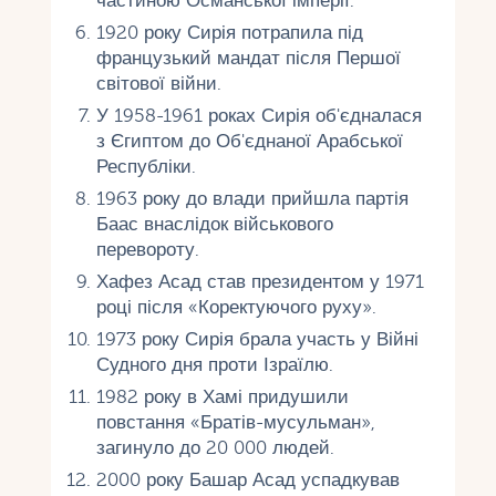
частиною Османської імперії.
1920 року Сирія потрапила під
французький мандат після Першої
світової війни.
У 1958-1961 роках Сирія об'єдналася
з Єгиптом до Об'єднаної Арабської
Республіки.
1963 року до влади прийшла партія
Баас внаслідок військового
перевороту.
Хафез Асад став президентом у 1971
році після «Коректуючого руху».
1973 року Сирія брала участь у Війні
Судного дня проти Ізраїлю.
1982 року в Хамі придушили
повстання «Братів-мусульман»,
загинуло до 20 000 людей.
2000 року Башар Асад успадкував