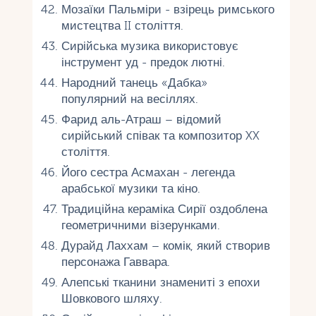
Мозаїки Пальміри - взірець римського
мистецтва II століття.
Сирійська музика використовує
інструмент уд - предок лютні.
Народний танець «Дабка»
популярний на весіллях.
Фарид аль-Атраш – відомий
сирійський співак та композитор XX
століття.
Його сестра Асмахан - легенда
арабської музики та кіно.
Традиційна кераміка Сирії оздоблена
геометричними візерунками.
Дурайд Лаххам – комік, який створив
персонажа Гаввара.
Алепські тканини знамениті з епохи
Шовкового шляху.