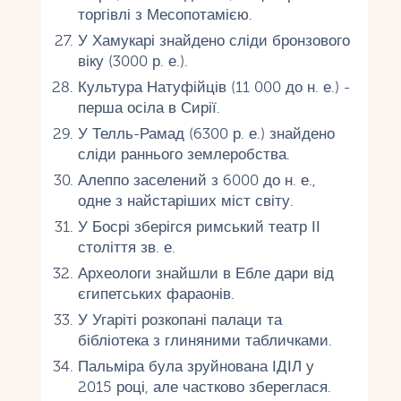
торгівлі з Месопотамією.
У Хамукарі знайдено сліди бронзового
віку (3000 р. е.).
Культура Натуфійців (11 000 до н. е.) -
перша осіла в Сирії.
У Телль-Рамад (6300 р. е.) знайдено
сліди раннього землеробства.
Алеппо заселений з 6000 до н. е.,
одне з найстаріших міст світу.
У Босрі зберігся римський театр ІІ
століття зв. е.
Археологи знайшли в Ебле дари від
єгипетських фараонів.
У Угаріті розкопані палаци та
бібліотека з глиняними табличками.
Пальміра була зруйнована ІДІЛ у
2015 році, але частково збереглася.