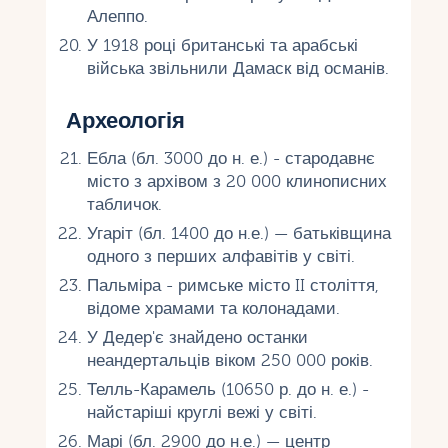
Алеппо.
У 1918 році британські та арабські
війська звільнили Дамаск від османів.
Археологія
Ебла (бл. 3000 до н. е.) - стародавнє
місто з архівом з 20 000 клинописних
табличок.
Угаріт (бл. 1400 до н.е.) — батьківщина
одного з перших алфавітів у світі.
Пальміра - римське місто II століття,
відоме храмами та колонадами.
У Дедер'є знайдено останки
неандертальців віком 250 000 років.
Телль-Карамель (10650 р. до н. е.) -
найстаріші круглі вежі у світі.
Марі (бл. 2900 до н.е.) — центр