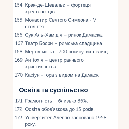
Крак-де-Шевальє – фортеця
хрестоносців.
Монастир Святого Симеона - V
століття.
Сук Аль-Хамідія – ринок Дамаска.
Театр Босри – римська спадщина.
Мертві міста - 700 покинутих селищ.
Антіохія – центр раннього
християнства.
Касіун - гора з видом на Дамаск.
Освіта та суспільство
Грамотність – близько 86%.
Освіта обов'язкова до 15 років.
Університет Алеппо засновано 1958
року.