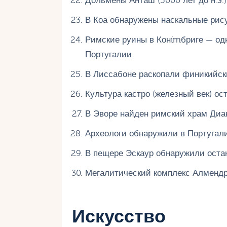
Дольмены Анташ (5000 лет до н.э.
В Коа обнаружены наскальные рис
Римские руины в Конímбриге — од
Португалии.
В Лиссабоне раскопали финикийский
Культура кастро (железный век) ос
В Эворе найден римский храм Дианы
Археологи обнаружили в Португали
В пещере Эскаур обнаружили оста
Мегалитический комплекс Алмендр
Искусство