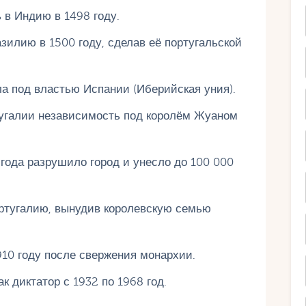
 в Индию в 1498 году.
илию в 1500 году, сделав её португальской
а под властью Испании (Иберийская уния).
тугалии независимость под королём Жуаном
года разрушило город и унесло до 100 000
ортугалию, вынудив королевскую семью
910 году после свержения монархии.
к диктатор с 1932 по 1968 год.