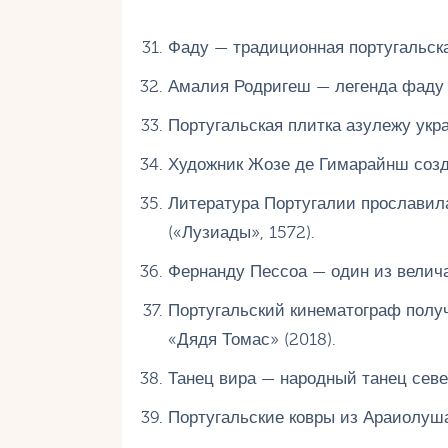
Фаду — традиционная португальска
Амалия Родригеш — легенда фаду 
Португальская плитка азулежу укра
Художник Жозе де Гимарайнш созд
Литература Португалии прославил
(«Лузиады», 1572).
Фернанду Пессоа — один из велича
Португальский кинематограф полу
«Дядя Томас» (2018).
Танец вира — народный танец севе
Португальские ковры из Араиолуша