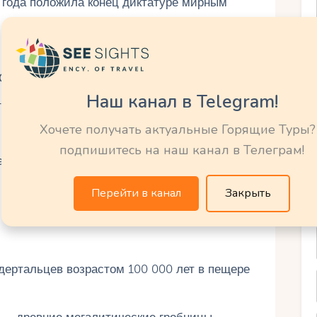
 года положила конец диктатуре мирным
1986 году.
 Сеуту, начав колониальную экспансию.
Наш канал в Telegram!
территории в Африке, Азии и Южной Америке.
Хочете получать актуальные Горящие Туры?
в Первую мировую войну на стороне Антанты.
подпишитесь на наш канал в Телеграм!
ередана Китаю в 1999 году.
Перейти в канал
Закрыть
дертальцев возрастом 100 000 лет в пещере