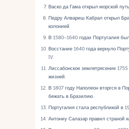
Васко да Гама открыл морской путь
Педру Алвариш Кабрал открыл Браз
колонией.
В 1580–1640 годах Португалия был
Восстание 1640 года вернуло Пор
IV.
Лиссабонское землетрясение 1755 
жизней.
В 1807 году Наполеон вторгся в П
бежать в Бразилию.
Португалия стала республикой в 1
Антониу Салазар правил страной ка