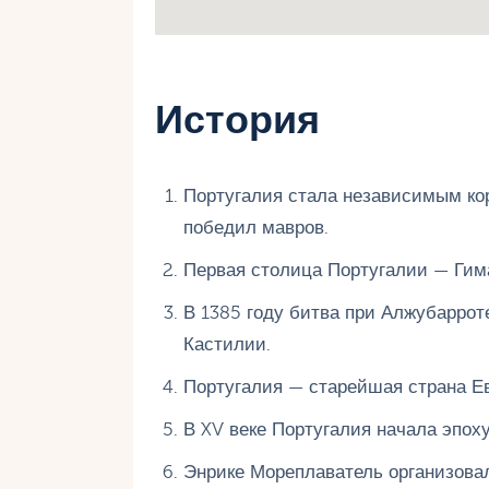
История
Португалия стала независимым кор
победил мавров.
Первая столица Португалии — Гима
В 1385 году битва при Алжубаррот
Кастилии.
Португалия — старейшая страна Ев
В XV веке Португалия начала эпох
Энрике Мореплаватель организовал