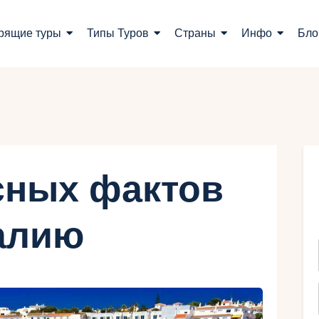
оиск туров
рящие туры
Типы Туров
Страны
Инфо
Бло
орящие туры
ипы Туров
траны
нфо
сных фактов
лог
алию
онтакты
Укр