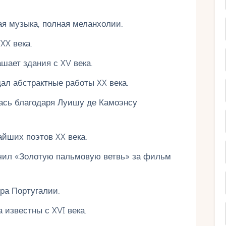
я музыка, полная меланхолии.
XX века.
шает здания с XV века.
ал абстрактные работы XX века.
ась благодаря Луишу де Камоэнсу
йших поэтов XX века.
чил «Золотую пальмовую ветвь» за фильм
ра Португалии.
 известны с XVI века.