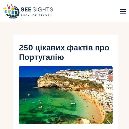
Пошук турів
Гарячі тури
250 цікавих фактів про
Португалію
Типи Турів
Країни
Інфо
Блог
Контакти