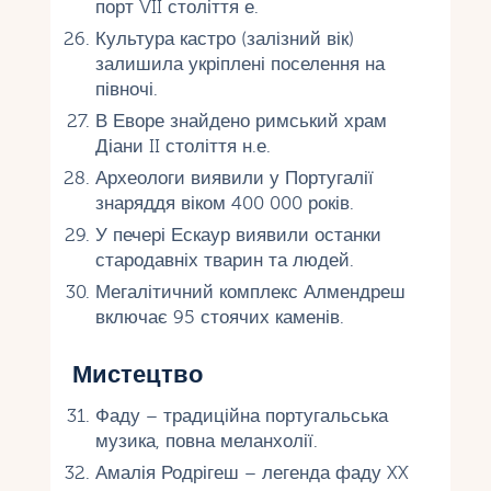
порт VII століття е.
Культура кастро (залізний вік)
залишила укріплені поселення на
півночі.
В Еворе знайдено римський храм
Діани II століття н.е.
Археологи виявили у Португалії
знаряддя віком 400 000 років.
У печері Ескаур виявили останки
стародавніх тварин та людей.
Мегалітичний комплекс Алмендреш
включає 95 стоячих каменів.
Мистецтво
Фаду – традиційна португальська
музика, повна меланхолії.
Амалія Родрігеш – легенда фаду XX