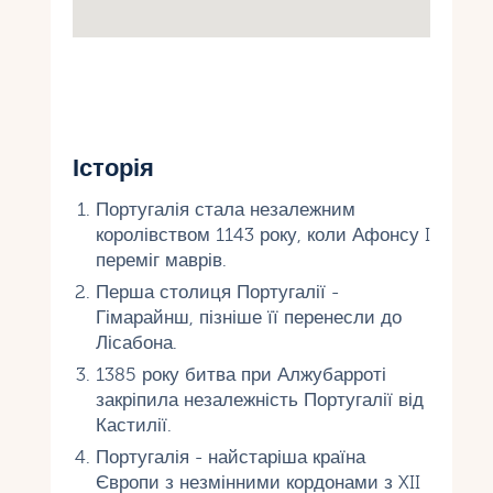
Історія
Португалія стала незалежним
королівством 1143 року, коли Афонсу I
переміг маврів.
Перша столиця Португалії -
Гімарайнш, пізніше її перенесли до
Лісабона.
1385 року битва при Алжубарроті
закріпила незалежність Португалії від
Кастилії.
Португалія - ​​найстаріша країна
Європи з незмінними кордонами з XII