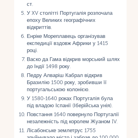
ст.
У XV столітті Португалія розпочала
епоху Великих географічних
відкриттів.
Енріке Мореплавець організував
експедиції вздовж Африки у 1415
році.
Васко да Гама відкрив морський шлях
до Індії 1498 року.
Педру Алваріш Кабрал відкрив
Бразилію 1500 року, зробивши її
португальською колонією.
У 1580-1640 роках Португалія була
під владою Іспанії (Іберійська унія).
Повстання 1640 повернуло Португалії
незалежність під королем Жуаном IV.
Лісабонське землетрус 1755
зруйнувало місто і забрав до 100 000