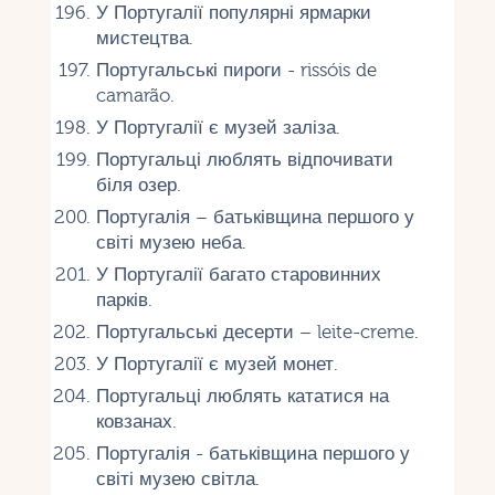
У Португалії популярні ярмарки
мистецтва.
Португальські пироги - rissóis de
camarão.
У Португалії є музей заліза.
Португальці люблять відпочивати
біля озер.
Португалія – батьківщина першого у
світі музею неба.
У Португалії багато старовинних
парків.
Португальські десерти – leite-creme.
У Португалії є музей монет.
Португальці люблять кататися на
ковзанах.
Португалія - ​​батьківщина першого у
світі музею світла.