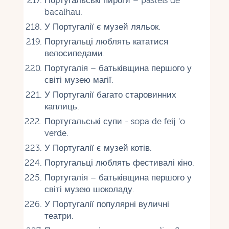
Португальські пироги – pastéis de
bacalhau.
У Португалії є музей ляльок.
Португальці люблять кататися
велосипедами.
Португалія – батьківщина першого у
світі музею магії.
У Португалії багато старовинних
каплиць.
Португальські супи - sopa de feij 'o
verde.
У Португалії є музей котів.
Португальці люблять фестивалі кіно.
Португалія – батьківщина першого у
світі музею шоколаду.
У Португалії популярні вуличні
театри.