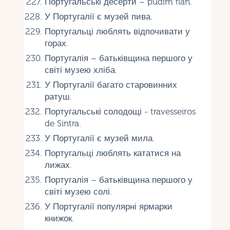
Португальські десерти – pudim flan.
У Португалії є музей пива.
Португальці люблять відпочивати у
горах.
Португалія – батьківщина першого у
світі музею хліба.
У Португалії багато старовинних
ратуш.
Португальські солодощі - travesseiros
de Sintra.
У Португалії є музей мила.
Португальці люблять кататися на
лижах.
Португалія – батьківщина першого у
світі музею солі.
У Португалії популярні ярмарки
книжок.