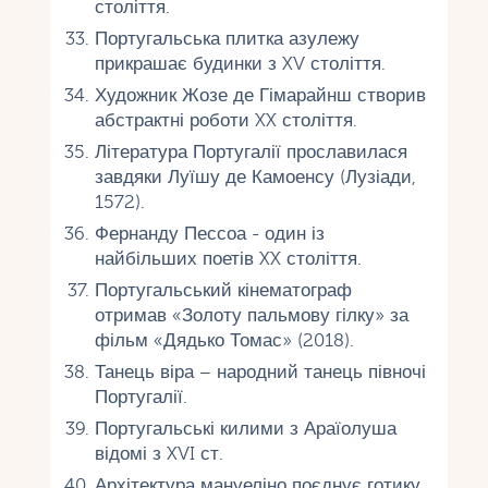
століття.
Португальська плитка азулежу
прикрашає будинки з XV століття.
Художник Жозе де Гімарайнш створив
абстрактні роботи XX століття.
Література Португалії прославилася
завдяки Луїшу де Камоенсу (Лузіади,
1572).
Фернанду Пессоа - один із
найбільших поетів XX століття.
Португальський кінематограф
отримав «Золоту пальмову гілку» за
фільм «Дядько Томас» (2018).
Танець віра – народний танець півночі
Португалії.
Португальські килими з Араїолуша
відомі з XVI ст.
Архітектура мануеліно поєднує готику