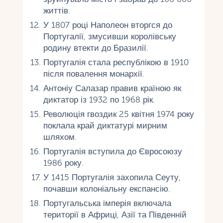
життів.
У 1807 році Наполеон вторгся до
Португалії, змусивши королівську
родину втекти до Бразилії.
Португалія стала республікою в 1910
після повалення монархії.
Антоніу Салазар правив країною як
диктатор із 1932 по 1968 рік.
Революція гвоздик 25 квітня 1974 року
поклала край диктатурі мирним
шляхом.
Португалія вступила до Євросоюзу
1986 року.
У 1415 Португалія захопила Сеуту,
почавши колоніальну експансію.
Португальська імперія включала
території в Африці, Азії та Південній