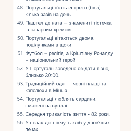
Португальці п'ють еспресо (bica)
кілька разів на день.
Паштел де ната — знамениті тістечка
із заварним кремом.
Португальці вітаються двома
поцілунками в щоки.
Футбол – релігія, а Кріштіану Роналду
– національний герой.
У Португалії заведено обідати пізно,
близько 20:00.
Традиційний одяг — чорні плащі та
капелюхи в Мінью.
Португальці люблять сардини,
смажені на вугіллі.
Середня тривалість життя - 82 роки.
У селах досі печуть хліб у дров'яних
печах.