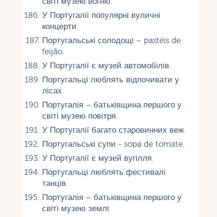
світі музею вогню.
У Португалії популярні вуличні
концерти.
Португальські солодощі – pastéis de
feijão.
У Португалії є музей автомобілів.
Португальці люблять відпочивати у
лісах.
Португалія – батьківщина першого у
світі музею повітря.
У Португалії багато старовинних веж.
Португальські супи - sopa de tomate.
У Португалії є музей вугілля.
Португальці люблять фестивалі
танців.
Португалія – батьківщина першого у
світі музею землі.