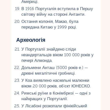
Америці.
В 1916 Португалія вступила в Першу
світову війну на стороні Антанти.
Остання колонія, Макао, була
передана Китаю у 1999 році.
Археологія
У Португалії знайдено сліди
неандертальців віком 100 000 років у
печері Алмонда.
Дольмени Анташ (5000 років е.) —
древні мегалітичні гробниці.
У Коа виявлено наскельні малюнки
віком 20 000 років, об'єкт ЮНЕСКО.
Римські руїни в Конімбризі — одні з
найкращих у Португалії.
У Лісабоні розкопали фінікійський