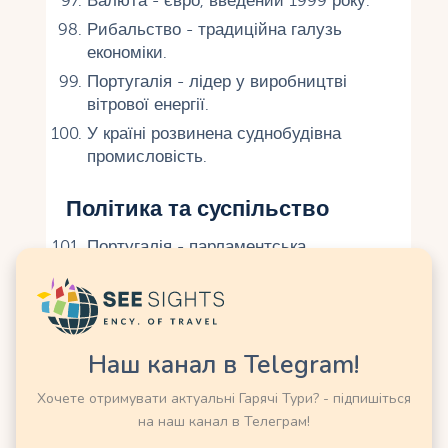
Валюта - євро, введений 1999 року.
Рибальство - традиційна галузь
економіки.
Португалія - ​​лідер у виробництві
вітрової енергії.
У країні розвинена суднобудівна
промисловість.
Політика та суспільство
Португалія - ​​парламентська
республіка з 1976 року.
Жінки отримали право голосу 1931
року.
Населення Португалії – близько 10
Наш канал в Telegram!
мільйонів людей.
Хочете отримувати актуальні Гарячі Тури? - підпишіться
Лісабон – столиця з 1255 року.
на наш канал в Телеграм!
Португалія - ​​одна з наймирніших