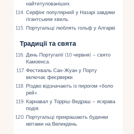
найтитулованіших.
Серфінг популярний у Назарі завдяки
гігантським хвиль.
Португальці люблять гольф у Алгарві.
Традиції та свята
День Португалії (10 червня) – свято
Камоенса.
Фестиваль Сан-Жуан у Порту
включає феєрверки.
Різдво відзначають із пирогом «боло
рей».
Карнавал у Торріш-Ведраш – яскрава
подія.
Португальці прикрашають будинки
квітами на Великдень.