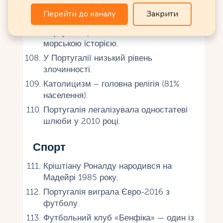
країн світу.
Перейти до каналу
Закрити
Освіта безкоштовна до 18 років.
Португальці пишаються своєю
морською історією.
У Португалії низький рівень
злочинності.
Католицизм – головна релігія (81%
населення).
Португалія легалізувала одностатеві
шлюби у 2010 році.
Спорт
Кріштіану Роналду народився на
Мадейрі 1985 року.
Португалія виграла Євро-2016 з
футболу.
Футбольний клуб «Бенфіка» — один із