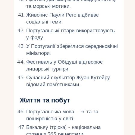
та морські мотиви.
Живопис Паули Рего відбиває
соціальні теми.
Португальські гітари використовують
у фаду.
У Португалії збереглися середньовічні
мініатюри.
Фестиваль у Обідуші відтворює
лицарські турніри.
Сучасний скульптор Жуан Кутейру
відомий пам'ятниками.
Життя та побут
Португальська мова — 6-та за
поширеністю у світі.
Бакальяу (тріска) - національна
страва з 365 рецептами.