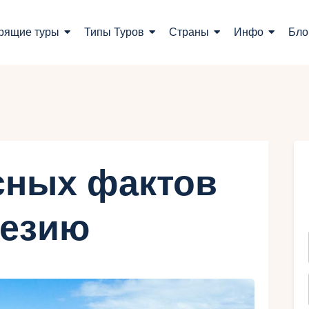
оиск туров
рящие туры
Типы Туров
Страны
Инфо
Бло
орящие туры
ипы Туров
траны
нфо
сных фактов
лог
незию
онтакты
Укр