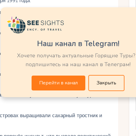
я 1991 года.
я, включая тайфуны, серьёзно повлияли на
ассоциации был продлён до 2023 года с
Наш канал в Telegram!
иво Накаяма, занимавший пост с 1979 по
Хочете получать актуальные Горящие Туры?
подпишитесь на наш канал в Телеграм!
лее широкого региона, известного как
Перейти в канал
Закрыть
 значительную часть местной культуры на
островах выращивали сахарный тростник и