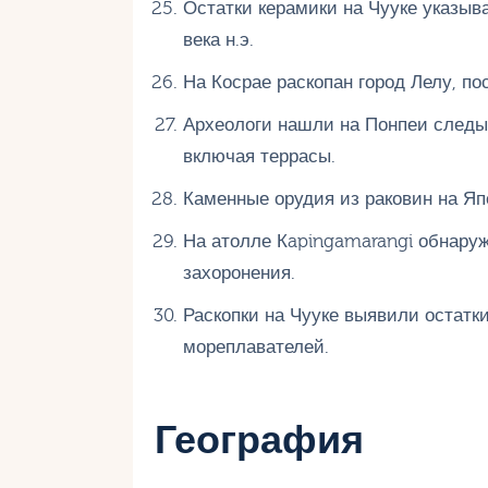
Остатки керамики на Чууке указыва
века н.э.
На Косрае раскопан город Лелу, по
Археологи нашли на Понпеи следы
включая террасы.
Каменные орудия из раковин на Яп
На атолле Кapingamarangi обнару
захоронения.
Раскопки на Чууке выявили остатк
мореплавателей.
География