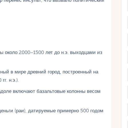
р перенёс инсульт, что вызвало политический
 около 2000–1500 лет до н.э. выходцами из
ный в мире древний город, построенный на
г. н.э.).
адоле включают базальтовые колонны весом
еньги (раи), датируемые примерно 500 годом