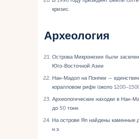
В 1996 году президент Бейли Олте
кризис.
Археология
Острова Микронезии были заселены
Юго-Восточной Азии.
Нан-Мадол на Понпеи — единствен
коралловом рифе (около 1200–1500 г
Археологические находки в Нан-М
до 50 тонн.
На острове Яп найдены каменные д
н.э.