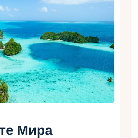
Ру
рте Мира