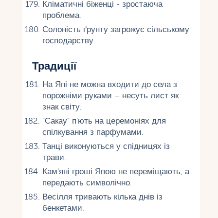
Кліматичні біженці - зростаюча
проблема.
Солоність ґрунту загрожує сільському
господарству.
Традиції
На Япі не можна входити до села з
порожніми руками – несуть лист як
знак світу.
"Сакау" п'ють на церемоніях для
спілкування з парфумами.
Танці виконуються у спідницях із
трави.
Кам'яні гроші Япою не переміщають, а
передають символічно.
Весілля тривають кілька днів із
бенкетами.