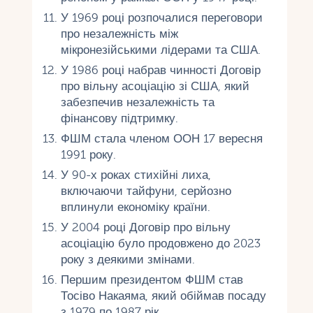
У 1969 році розпочалися переговори
про незалежність між
мікронезійськими лідерами та США.
У 1986 році набрав чинності Договір
про вільну асоціацію зі США, який
забезпечив незалежність та
фінансову підтримку.
ФШМ стала членом ООН 17 вересня
1991 року.
У 90-х роках стихійні лиха,
включаючи тайфуни, серйозно
вплинули економіку країни.
У 2004 році Договір про вільну
асоціацію було продовжено до 2023
року з деякими змінами.
Першим президентом ФШМ став
Тосіво Накаяма, який обіймав посаду
з 1979 по 1987 рік.