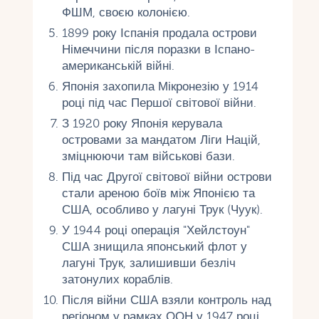
ФШМ, своєю колонією.
1899 року Іспанія продала острови
Німеччини після поразки в Іспано-
американській війні.
Японія захопила Мікронезію у 1914
році під час Першої світової війни.
З 1920 року Японія керувала
островами за мандатом Ліги Націй,
зміцнюючи там військові бази.
Під час Другої світової війни острови
стали ареною боїв між Японією та
США, особливо у лагуні Трук (Чуук).
У 1944 році операція "Хейлстоун"
США знищила японський флот у
лагуні Трук, залишивши безліч
затонулих кораблів.
Після війни США взяли контроль над
регіоном у рамках ООН у 1947 році.