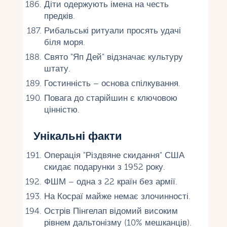
Діти одержують імена на честь
предків.
Рибальські ритуали просять удачі
біля моря.
Свято "Яп Дей" відзначає культуру
штату.
Гостинність – основа спілкування.
Повага до старійшин є ключовою
цінністю.
Унікальні факти
Операція "Різдвяне скидання" США
скидає подарунки з 1952 року.
ФШМ – одна з 22 країн без армії.
На Косраї майже немає злочинності.
Острів Пінгелап відомий високим
рівнем дальтонізму (10% мешканців).