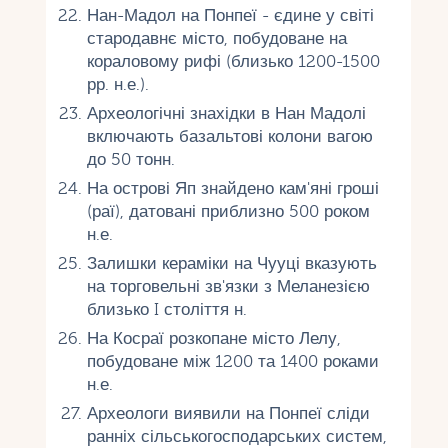
Нан-Мадол на Понпеї - єдине у світі
стародавнє місто, побудоване на
кораловому рифі (близько 1200-1500
рр. н.е.).
Археологічні знахідки в Нан Мадолі
включають базальтові колони вагою
до 50 тонн.
На острові Яп знайдено кам'яні гроші
(раї), датовані приблизно 500 роком
н.е.
Залишки кераміки на Чууці вказують
на торговельні зв'язки з Меланезією
близько I століття н.
На Косраї розкопане місто Лелу,
побудоване між 1200 та 1400 роками
н.е.
Археологи виявили на Понпеї сліди
ранніх сільськогосподарських систем,