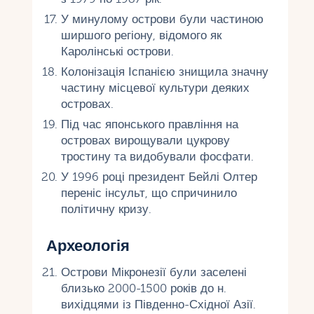
У минулому острови були частиною
ширшого регіону, відомого як
Каролінські острови.
Колонізація Іспанією знищила значну
частину місцевої культури деяких
островах.
Під час японського правління на
островах вирощували цукрову
тростину та видобували фосфати.
У 1996 році президент Бейлі Олтер
переніс інсульт, що спричинило
політичну кризу.
Археологія
Острови Мікронезії були заселені
близько 2000-1500 років до н.
вихідцями із Південно-Східної Азії.