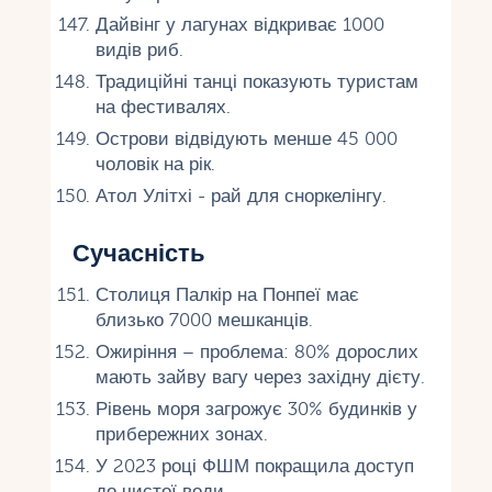
Дайвінг у лагунах відкриває 1000
видів риб.
Традиційні танці показують туристам
на фестивалях.
Острови відвідують менше 45 000
чоловік на рік.
Атол Улітхі - рай для сноркелінгу.
Сучасність
Столиця Палкір на Понпеї має
близько 7000 мешканців.
Ожиріння – проблема: 80% дорослих
мають зайву вагу через західну дієту.
Рівень моря загрожує 30% будинків у
прибережних зонах.
У 2023 році ФШМ покращила доступ
до чистої води.