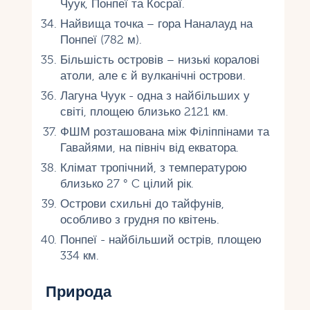
Чуук, Понпеї та Косраї.
Найвища точка – гора Наналауд на
Понпеї (782 м).
Більшість островів – низькі коралові
атоли, але є й вулканічні острови.
Лагуна Чуук - одна з найбільших у
світі, площею близько 2121 км.
ФШМ розташована між Філіппінами та
Гавайями, на північ від екватора.
Клімат тропічний, з температурою
близько 27 ° C цілий рік.
Острови схильні до тайфунів,
особливо з грудня по квітень.
Понпеї - найбільший острів, площею
334 км.
Природа