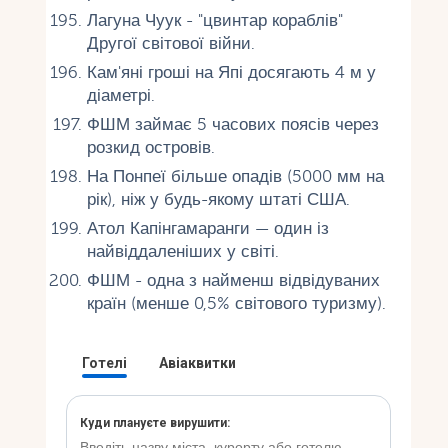
Лагуна Чуук - "цвинтар кораблів"
Другої світової війни.
Кам'яні гроші на Япі досягають 4 м у
діаметрі.
ФШМ займає 5 часових поясів через
розкид островів.
На Понпеї більше опадів (5000 мм на
рік), ніж у будь-якому штаті США.
Атол Капінгамаранги — один із
найвіддаленіших у світі.
ФШМ - одна з найменш відвідуваних
країн (менше 0,5% світового туризму).