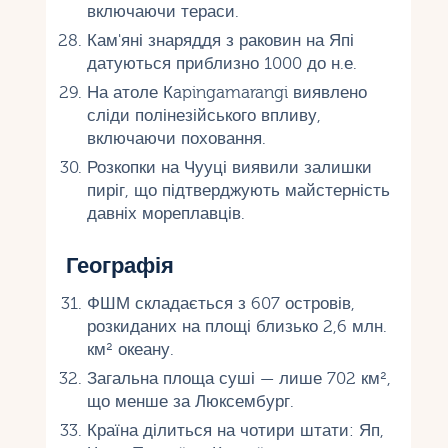
включаючи тераси.
Кам'яні знаряддя з раковин на Япі
датуються приблизно 1000 до н.е.
На атоле Кapingamarangi виявлено
сліди полінезійського впливу,
включаючи поховання.
Розкопки на Чууці виявили залишки
пиріг, що підтверджують майстерність
давніх мореплавців.
Географія
ФШМ складається з 607 островів,
розкиданих на площі близько 2,6 млн.
км² океану.
Загальна площа суші — лише 702 км²,
що менше за Люксембург.
Країна ділиться на чотири штати: Яп,