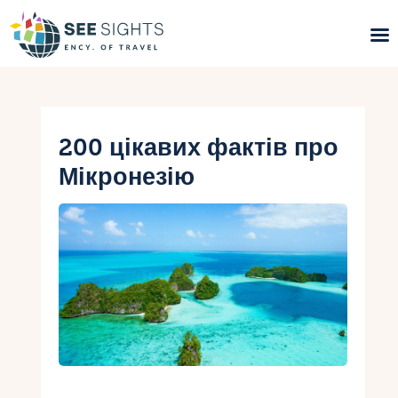
Пошук турів
Гарячі тури
200 цікавих фактів про
Мікронезію
Типи Турів
Країни
Інфо
Блог
Контакти