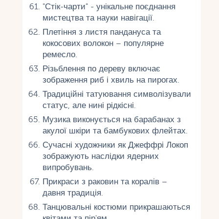
"Стік-чарти" - унікальне поєднання
мистецтва та науки навігації.
Плетіння з листя пандануса та
кокосових волокон – популярне
ремесло.
Різьблення по дереву включає
зображення риб і хвиль на пирогах.
Традиційні татуювання символізували
статус, але нині рідкісні.
Музика виконується на барабанах з
акулої шкіри та бамбукових флейтах.
Сучасні художники як Джеффрі Локоп
зображують наслідки ядерних
випробувань.
Прикраси з раковин та коралів –
давня традиція.
Танцювальні костюми прикрашаються
квітами та пір'ям.