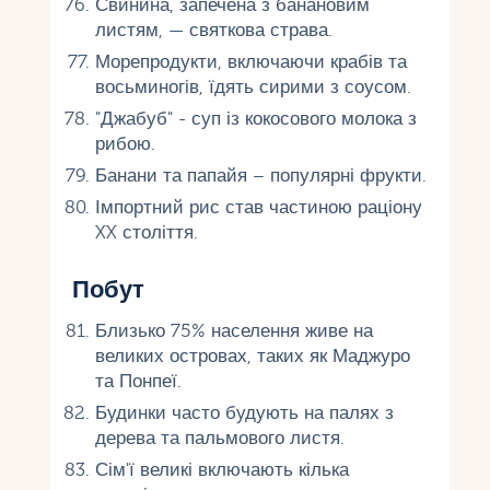
Свинина, запечена з банановим
листям, — святкова страва.
Морепродукти, включаючи крабів та
восьминогів, їдять сирими з соусом.
"Джабуб" - суп із кокосового молока з
рибою.
Банани та папайя – популярні фрукти.
Імпортний рис став частиною раціону
XX століття.
Побут
Близько 75% населення живе на
великих островах, таких як Маджуро
та Понпеї.
Будинки часто будують на палях з
дерева та пальмового листя.
Сім'ї великі включають кілька