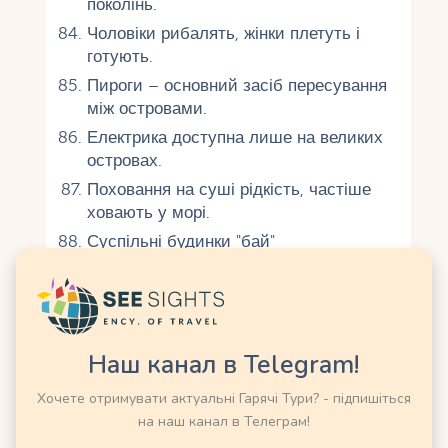
поколінь.
Чоловіки рибалять, жінки плетуть і
готують.
Пироги – основний засіб пересування
між островами.
Електрика доступна лише на великих
островах.
Поховання на суші рідкість, частіше
ховають у морі.
Суспільні будинки "бай"
використовуються для зборів.
Одяг яскравий, часто з імпортних
тканин.
Діти навчаються плавати та рибалити
Наш канал в Telegram!
з 5–6 років.
Хочете отримувати актуальні Гарячі Тури? - підпишіться
Наука та технології
на наш канал в Телеграм!