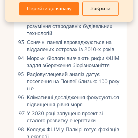
Традиційна навігація зірками
Перейти до каналу
Закрити
вивчається вченими як рання наука.
Нан Мадол досліджується для
розуміння стародавніх будівельних
технологій.
Сонячні панелі впроваджуються на
віддалених островах із 2010-х років.
Морські біологи вивчають рифи ФШМ
задля збереження біорізноманіття.
Радіовуглецевий аналіз датує
поселення на Понпеї близько 100 року
н.е.
Кліматичні дослідження фокусуються
підвищення рівня моря.
У 2020 році запущено проект зі
сталого розвитку енергетики.
Коледж ФШМ у Палкірі готує фахівців
з екології.