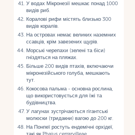
У водах Мікронезії мешкає понад 1000
видів риб.
Коралові рифи містять близько 300
видів коралів.
На островах немає великих наземних
ссавців, крім завезених щурів.
Морські черепахи (зелені та біси)
гніздяться на пляжах.
Більше 200 видів птахів, включаючи
мікронезійського голуба, мешкають
тут.
Кокосова пальма - основна рослина,
що використовується для їжі та
будівництва.
У лагунах зустрічаються гігантські
молюски (тридакни) вагою до 200 кг.
На Понпеї ростуть ендемічні орхідеї,
такі як Phaius cerrarvilleae.