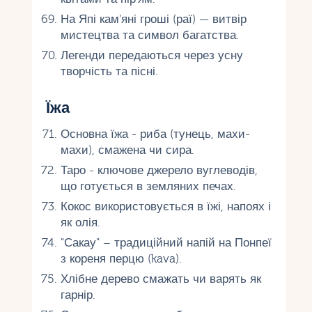
На Япі кам'яні гроші (раї) — витвір
мистецтва та символ багатства.
Легенди передаються через усну
творчість та пісні.
Їжа
Основна їжа - риба (тунець, махи-
махи), смажена чи сира.
Таро - ключове джерело вуглеводів,
що готується в земляних печах.
Кокос використовується в їжі, напоях і
як олія.
"Сакау" – традиційний напій на Понпеї
з кореня перцю (kava).
Хлібне дерево смажать чи варять як
гарнір.