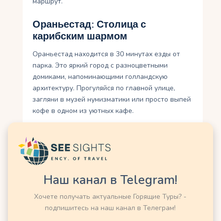
маршрут.
Ораньестад: Столица с
карибским шармом
Ораньестад находится в 30 минутах езды от
парка. Это яркий город с разноцветными
домиками, напоминающими голландскую
архитектуру. Прогуляйся по главной улице,
загляни в музей нумизматики или просто выпей
кофе в одном из уютных кафе.
Пляж Бока-Принс
Этот дикий пляж в парке Арикок – место для
тех, кто любит уединение. Здесь нет шезлонгов
и баров, только песок, дюны и мощные волны.
Наш канал в Telegram!
Идеально для фотографий или медитации на
Хочете получать актуальные Горящие Туры? -
закате.
подпишитесь на наш канал в Телеграм!
Природный мост (руины)