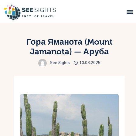
Поиск туров
Гора Яманота (Mount
Горящие туры
Jamanota) — Аруба
See Sights
10.03.2025
Типы Туров
Страны
Инфо
Блог
Контакты