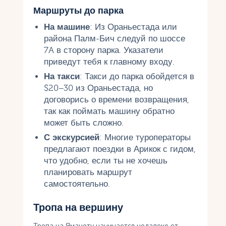
Маршруты до парка
На машине
: Из Ораньестада или
района Палм-Бич следуй по шоссе
7A в сторону парка. Указатели
приведут тебя к главному входу.
На такси
: Такси до парка обойдется в
$20–30 из Ораньестада, но
договорись о времени возвращения,
так как поймать машину обратно
может быть сложно.
С экскурсией
: Многие туроператоры
предлагают поездки в Арикок с гидом,
что удобно, если ты не хочешь
планировать маршрут
самостоятельно.
Тропа на вершину
Тропа на Яманоту начинается недалеко от