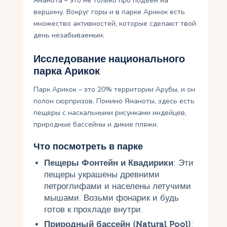
Яманота – это не только про подъем на
вершину. Вокруг горы и в парке Арикок есть
множество активностей, которые сделают твой
день незабываемым.
Исследование национального
парка Арикок
Парк Арикок – это 20% территории Арубы, и он
полон сюрпризов. Помимо Яманоты, здесь есть
пещеры с наскальными рисунками индейцев,
природные бассейны и дикие пляжи.
Что посмотреть в парке
Пещеры Фонтейн и Квадирики
: Эти
пещеры украшены древними
петроглифами и населены летучими
мышами. Возьми фонарик и будь
готов к прохладе внутри.
Природный бассейн (Natural Pool)
: