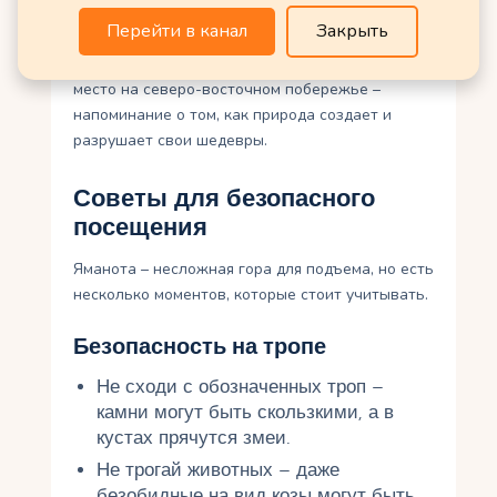
Перейти в канал
Закрыть
Хотя знаменитый Природный мост обрушился в
2005 году, его остатки все еще впечатляют. Это
место на северо-восточном побережье –
напоминание о том, как природа создает и
разрушает свои шедевры.
Советы для безопасного
посещения
Яманота – несложная гора для подъема, но есть
несколько моментов, которые стоит учитывать.
Безопасность на тропе
Не сходи с обозначенных троп –
камни могут быть скользкими, а в
кустах прячутся змеи.
Не трогай животных – даже
безобидные на вид козы могут быть