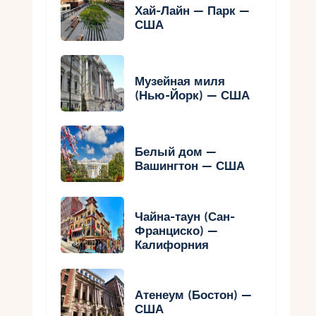
Хай-Лайн — Парк —
США
Музейная миля
(Нью-Йорк) — США
Белый дом —
Вашингтон — США
Чайна-таун (Сан-
Франциско) —
Калифорния
Атенеум (Бостон) —
США