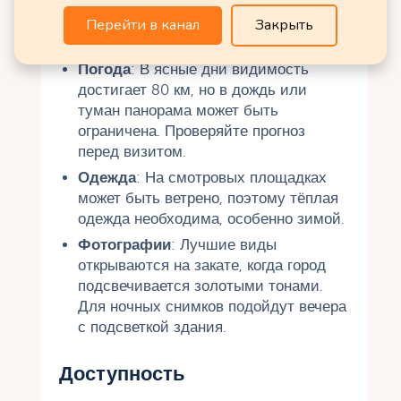
чтобы избежать толп. Весна и осень
предлагают комфортную погоду и
Перейти в канал
Закрыть
хорошую видимость.
Погода
: В ясные дни видимость
достигает 80 км, но в дождь или
туман панорама может быть
ограничена. Проверяйте прогноз
перед визитом.
Одежда
: На смотровых площадках
может быть ветрено, поэтому тёплая
одежда необходима, особенно зимой.
Фотографии
: Лучшие виды
открываются на закате, когда город
подсвечивается золотыми тонами.
Для ночных снимков подойдут вечера
с подсветкой здания.
Доступность