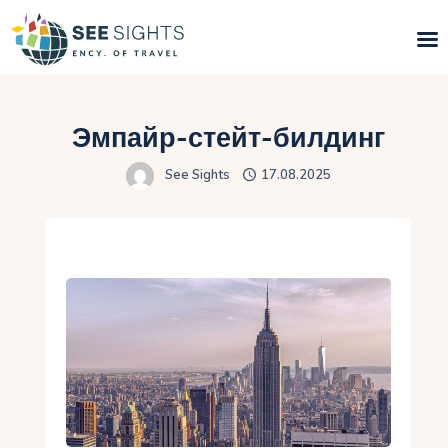
Поиск туров
Эмпайр-стейт-билдинг
Горящие туры
See Sights
17.08.2025
Типы Туров
Страны
Инфо
Блог
Контакты