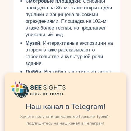
Смотровые площадки
: Основная
площадка на 86-м этаже открыта для
публики и защищена высокими
ограждениями. Площадка на 102-м
этаже более тесная, но предлагает
уникальный вид.
Музей
: Интерактивные экспозиции на
втором этаже рассказывают о
строительстве и культурной роли
здания.
Лобби
: Вестибюль в стиле ар-деко с
мраморными стенами и фресками —
само по себе произведение
искусства.
Наш канал в Telegram!
Практические советы
Хочете получать актуальные Горящие Туры? -
Лучшее время для посещения
:
подпишитесь на наш канал в Телеграм!
Раннее утро или поздний вечер,