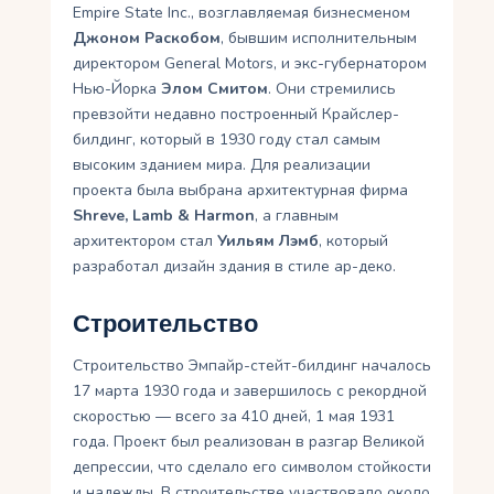
Empire State Inc., возглавляемая бизнесменом
Джоном Раскобом
, бывшим исполнительным
директором General Motors, и экс-губернатором
Нью-Йорка
Элом Смитом
. Они стремились
превзойти недавно построенный Крайслер-
билдинг, который в 1930 году стал самым
высоким зданием мира. Для реализации
проекта была выбрана архитектурная фирма
Shreve, Lamb & Harmon
, а главным
архитектором стал
Уильям Лэмб
, который
разработал дизайн здания в стиле ар-деко.
Строительство
Строительство Эмпайр-стейт-билдинг началось
17 марта 1930 года и завершилось с рекордной
скоростью — всего за 410 дней, 1 мая 1931
года. Проект был реализован в разгар Великой
депрессии, что сделало его символом стойкости
и надежды. В строительстве участвовало около