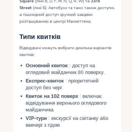
Square
(лінії B, D, F, M, N, Q, R, W) та
33rd
Street
(лінії 6). Автобуси та таксі також доступні,
а пішохідний доступ зручний завдяки
розташуванню в центрі Манхеттена.
Типи квитків
Відвідувачі можуть вибрати декілька варіантів
квитків:
Основний квиток
: доступ на
оглядовий майданчик 86 поверху.
Експрес-квиток
: пріоритетний
доступ без черг.
Квиток на 102 поверх
: включає
відвідування верхнього оглядового
майданчика.
VIP-тури
: екскурсії на світанку або
ввечері з гідом.