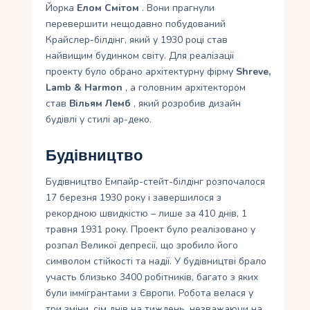
Йорка
Елом Смітом
. Вони прагнули
перевершити нещодавно побудований
Крайслер-білдінг, який у 1930 році став
найвищим будинком світу. Для реалізації
проекту було обрано архітектурну фірму
Shreve,
Lamb & Harmon
, а головним архітектором
став
Вільям Лемб
, який розробив дизайн
будівлі у стилі ар-деко.
Будівництво
Будівництво Емпайр-стейт-білдінг розпочалося
17 березня 1930 року і завершилося з
рекордною швидкістю – лише за 410 днів, 1
травня 1931 року. Проект було реалізовано у
розпал Великої депресії, що зробило його
символом стійкості та надії. У будівництві брало
участь близько 3400 робітників, багато з яких
були іммігрантами з Європи. Робота велася у
три зміни, сім днів на тиждень, незважаючи на