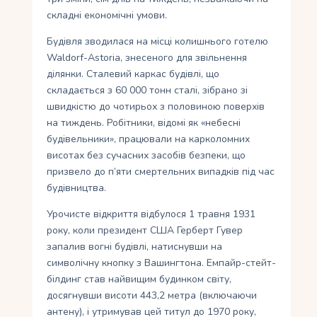
складні економічні умови.
Будівля зводилася на місці колишнього готелю
Waldorf-Astoria, знесеного для звільнення
ділянки. Сталевий каркас будівлі, що
складається з 60 000 тонн сталі, зібрано зі
швидкістю до чотирьох з половиною поверхів
на тиждень. Робітники, відомі як «небесні
будівельники», працювали на карколомних
висотах без сучасних засобів безпеки, що
призвело до п’яти смертельних випадків під час
будівництва.
Урочисте відкриття відбулося 1 травня 1931
року, коли президент США Герберт Гувер
запалив вогні будівлі, натиснувши на
символічну кнопку з Вашингтона. Емпайр-стейт-
білдинг став найвищим будинком світу,
досягнувши висоти 443,2 метра (включаючи
антену), і утримував цей титул до 1970 року,