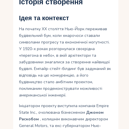
Історія створення
Ідея та контекст
На початку XX століття Нью-Йорк переживав
будівельний бум, коли хмарочоси ставали
символами прогресу та економічної могутності.
У 1920-х роках розгорнулася своєрідна
«перегона в небо», в якій архітектори та
забудовники змагалися за створення найвищої
будівлі. Емпайр-стейт-білдинг був задуманий як
відповідь на цю конкуренцію, а його
будівництво стало амбітним проектом,
покликаним продемонструвати можливості
американської інженерії.
Ініціатором проекту виступила компанія Empire
State Inc., очолювана бізнесменом
Джоном
Раскобом
, колишнім виконавчим директором
General Motors, та екс-губернатором Нью-