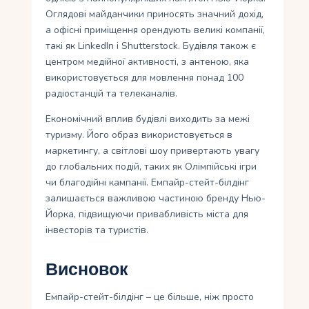
Оглядові майданчики приносять значний дохід,
а офісні приміщення орендують великі компанії,
такі як LinkedIn і Shutterstock. Будівля також є
центром медійної активності, з антеною, яка
використовується для мовлення понад 100
радіостанцій та телеканалів.
Економічний вплив будівлі виходить за межі
туризму. Його образ використовується в
маркетингу, а світлові шоу привертають увагу
до глобальних подій, таких як Олімпійські ігри
чи благодійні кампанії. Емпайр-стейт-білдінг
залишається важливою частиною бренду Нью-
Йорка, підвищуючи привабливість міста для
інвесторів та туристів.
Висновок
Емпайр-стейт-білдінг – це більше, ніж просто