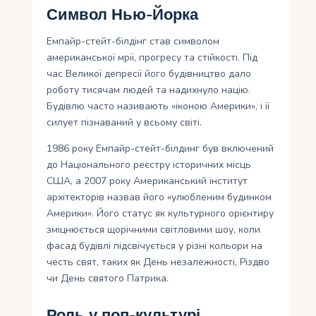
Символ Нью-Йорка
Емпайр-стейт-білдінг став символом
американської мрії, прогресу та стійкості. Під
час Великої депресії його будівництво дало
роботу тисячам людей та надихнуло націю.
Будівлю часто називають «іконою Америки», і її
силует пізнаваний у всьому світі.
1986 року Емпайр-стейт-білдинг був включений
до Національного реєстру історичних місць
США, а 2007 року Американський інститут
архітекторів назвав його «улюбленим будинком
Америки». Його статус як культурного орієнтиру
зміцнюється щорічними світловими шоу, коли
фасад будівлі підсвічується у різні кольори на
честь свят, таких як День незалежності, Різдво
чи День святого Патрика.
Роль у поп-культурі