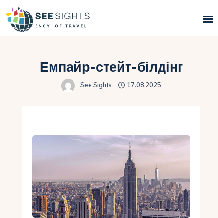
Пошук турів
Емпайр-стейт-білдінг
Гарячі тури
See Sights
17.08.2025
Типи Турів
Країни
Інфо
Блог
Контакти