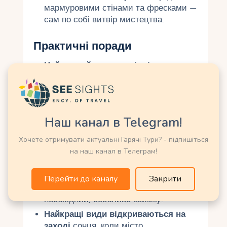
мармуровими стінами та фресками —
сам по собі витвір мистецтва.
Практичні поради
Найкращий час для відвідування
:
Раннє ранок або пізній вечір, щоб
уникнути натовпів. Весна та осінь
пропонують комфортну погоду та
хорошу видимість.
Наш канал в Telegram!
Погода
: У ясні дні видимість досягає
80 км, але в дощ чи туман панорама
Хочете отримувати актуальні Гарячі Тури? - підпишіться
може бути обмежена. Перевіряйте
на наш канал в Телеграм!
прогноз перед візитом.
Одяг
: На оглядових майданчиках
Перейти до каналу
Закрити
може бути вітряно, тому теплий одяг
необхідний, особливо взимку.
Найкращі види відкриваються на
заході
сонця, коли місто