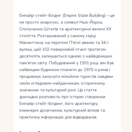
Укр
Емпайр-стейт-білдінг (Empire State Building) – це
Ру
не просто хмарочос, а символ Нью-Йорка,
Сполучених Штатів та архітектурної величі XX
століття. Розташований у самому серці
Манхеттена, на перетині П’ятої авеню та 34-ї
вулиці, цей 102-поверховий гігант протягом
десятиліть залишається однією з найвідоміших
пам’яток світу. Побудований у 1931 році, він був
найвищим будинком планети до 1970-х років і
продовжує залучати мільйони туристів завдяки
своїм оглядовим майданчикам, історичному
значенню та культурній ролі. Ця стаття
докладно розповість про історію створення
Емпайр-стейт-білдинг, його архітектуру,
інженерні досягнення, культурний вплив та
практичну інформацію для відвідувачів.