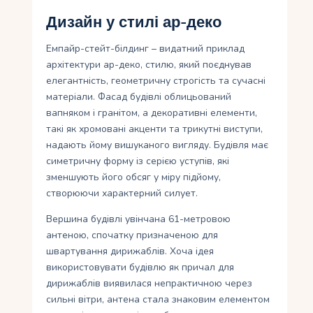
Дизайн у стилі ар-деко
Емпайр-стейт-білдинг – видатний приклад
архітектури ар-деко, стилю, який поєднував
елегантність, геометричну строгість та сучасні
матеріали. Фасад будівлі облицьований
вапняком і гранітом, а декоративні елементи,
такі як хромовані акценти та трикутні виступи,
надають йому вишуканого вигляду. Будівля має
симетричну форму із серією уступів, які
зменшують його обсяг у міру підйому,
створюючи характерний силует.
Вершина будівлі увінчана 61-метровою
антеною, спочатку призначеною для
швартування дирижаблів. Хоча ідея
використовувати будівлю як причал для
дирижаблів виявилася непрактичною через
сильні вітри, антена стала знаковим елементом