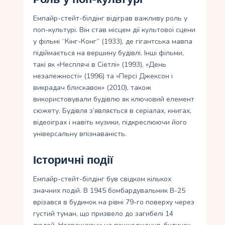
Емпайр-стейт-білдінг відіграв важливу роль у
поп-культурі. Він став місцем дії культової сцени
у фільмі “Кінг-Конг” (1933), де гігантська мавпа
підіймається на вершину будівлі. Інші фільми,
такі як «Несплячі в Сіетлі» (1993), «День
незалежності» (1996) та «Персі Джексон і
викрадач блискавок» (2010), також
використовували будівлю як ключовий елемент
сюжету. Будівля з’являється в серіалах, книгах,
відеоіграх і навіть музики, підкреслюючи його
універсальну впізнаваність.
Історичні події
Емпайр-стейт-білдінг був свідком кількох
значних подій. В 1945 бомбардувальник B-25
врізався в будинок на рівні 79-го поверху через
густий туман, що призвело до загибелі 14