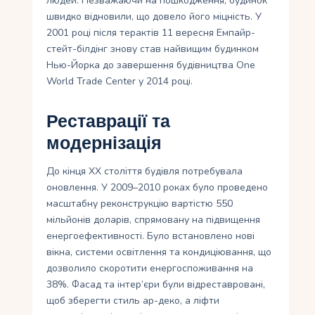
людей. Незважаючи на пошкодження, будинок
швидко відновили, що довело його міцність. У
2001 році після терактів 11 вересня Емпайр-
стейт-білдінг знову став найвищим будинком
Нью-Йорка до завершення будівництва One
World Trade Center у 2014 році.
Реставрації та
модернізація
До кінця XX століття будівля потребувала
оновлення. У 2009–2010 роках було проведено
масштабну реконструкцію вартістю 550
мільйонів доларів, спрямовану на підвищення
енергоефективності. Було встановлено нові
вікна, системи освітлення та кондиціювання, що
дозволило скоротити енергоспоживання на
38%. Фасад та інтер’єри були відреставровані,
щоб зберегти стиль ар-деко, а ліфти