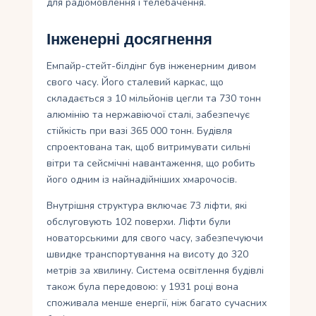
для радіомовлення і телебачення.
Інженерні досягнення
Емпайр-стейт-білдінг був інженерним дивом
свого часу. Його сталевий каркас, що
складається з 10 мільйонів цегли та 730 тонн
алюмінію та нержавіючої сталі, забезпечує
стійкість при вазі 365 000 тонн. Будівля
спроектована так, щоб витримувати сильні
вітри та сейсмічні навантаження, що робить
його одним із найнадійніших хмарочосів.
Внутрішня структура включає 73 ліфти, які
обслуговують 102 поверхи. Ліфти були
новаторськими для свого часу, забезпечуючи
швидке транспортування на висоту до 320
метрів за хвилину. Система освітлення будівлі
також була передовою: у 1931 році вона
споживала менше енергії, ніж багато сучасних