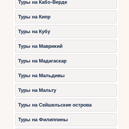
Туры на Кабо-Верде
маршруты для всех уровней подготовки.
Туры на Кипр
Планируя ваш идеальный зимний отдых, не
забудьте обратить внимание на советы по
планированию, чтобы все было организовано
Туры на Кубу
максимально комфортно и безопасно. Однако,
помимо всего этого, Словения оставляет место
Туры на Маврикий
для дальнейшего изучения и открытий. Каждый
человек найдет что-то свое в этой
Туры на Мадагаскар
удивительной стране. Что же будет вашим
следующим шагом? Возможно, это будет
Туры на Мальдивы
путешествие в Словению, чтобы испытать все
ее прелести самостоятельно.
Туры на Мальту
Туры на Сейшельские острова
Туры на Филиппины