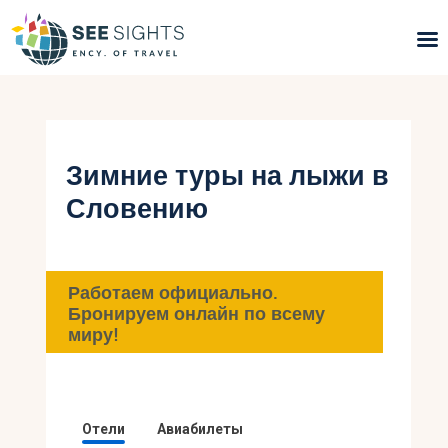
Поиск туров
Горящие туры
Зимние туры на лыжи в
Словению
Типы Туров
Страны
Работаем официально.
Инфо
Бронируем онлайн по всему
миру!
Блог
Контакты