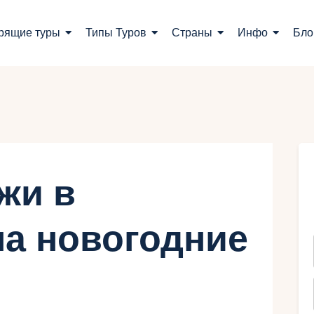
оиск туров
рящие туры
Типы Туров
Страны
Инфо
Бло
орящие туры
ипы Туров
траны
нфо
жи в
лог
а новогодние
онтакты
Укр