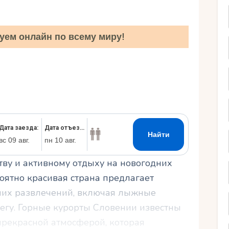
Ру
уем онлайн по всему миру!
тву и активному отдыху на новогодних
оятно красивая страна предлагает
них развлечений, включая лыжные
негу. Горные курорты Словении известны
рекрасной атмосферой, которая