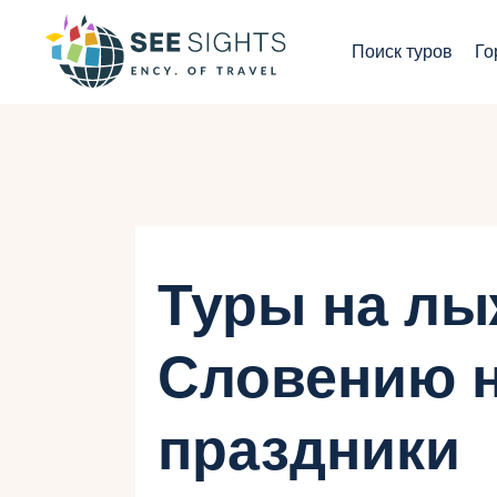
П
Поиск туров
Го
Г
Т
С
И
Туры на лы
Б
Словению н
К
праздники