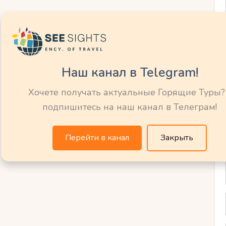
ирокий выбор услуг для занятий спортом,
ки и тренировки с опытными
ртой горных курортов Словении является
, которые создают неповторимую
е это делает горные курорты Словении
Наш канал в Telegram!
вного отдыха в зимний период.
Хочете получать актуальные Горящие Туры?
подпишитесь на наш канал в Телеграм!
ой потенциал на
Перейти в канал
Закрыть
ные курорты