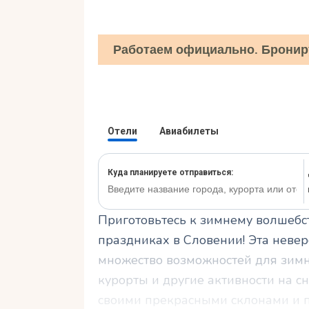
Работаем официально. Бронир
Приготовьтесь к зимнему волшебс
праздниках в Словении! Эта невер
множество возможностей для зим
курорты и другие активности на с
своими прекрасными склонами и п