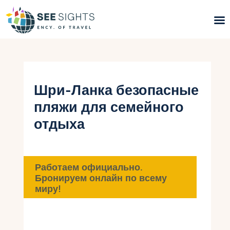
Поиск туров
Горящие туры
Шри-Ланка безопасные
пляжи для семейного
Типы Туров
отдыха
Страны
Инфо
Работаем официально.
Бронируем онлайн по всему
Блог
миру!
Контакты