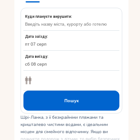
Укр
Ру
Шрі-Ланка, з її безкрайніми пляжами та
кришталево чистими водами, є ідеальним
місцем для сімейного відпочинку. Якщо ви
плануєте подорож з дітьми, то вибір безпечних