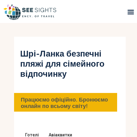
Пошук турів
Гарячі тури
Шрі-Ланка безпечні
пляжі для сімейного
Типи Турів
відпочинку
Країни
Інфо
Працюємо офіційно. Бронюємо
онлайн по всьому світу!
Блог
Контакти