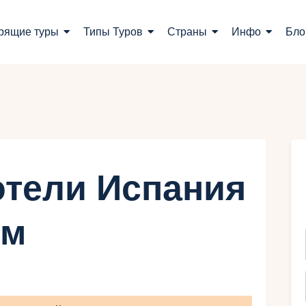
оиск туров
рящие туры
Типы Туров
Страны
Инфо
Бло
орящие туры
ипы Туров
траны
нфо
тели Испания
лог
ом
онтакты
Укр