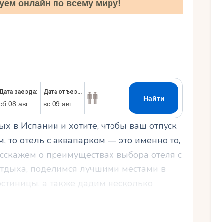
уем онлайн по всему миру!
Ру
х в Испании и хотите, чтобы ваш отпуск
 то отель с аквапарком — это именно то,
расскажем о преимуществах выбора отеля с
тдыха, поделимся лучшими местами в
остиницы, а также дадим несколько
 для поездки с детьми.