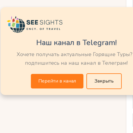
о качестве сервиса и уровне безопасности
полезно проверить наличие
 детские клубы, анимационные программы
Наш канал в Telegram!
Хочете получать актуальные Горящие Туры?
в отеле может
подпишитесь на наш канал в Телеграм!
отпуск
Перейти в канал
Закрыть
м?
ваш отпуск незабываемым, предоставляя
сей семьи. Водные горки, бассейны и