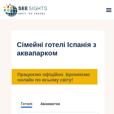
Пошук турів
Гарячі тури
Сімейні готелі Іспанія з
аквапарком
Типи Турів
Країни
Працюємо офіційно. Бронюємо
Інфо
онлайн по всьому світу!
Блог
Контакти