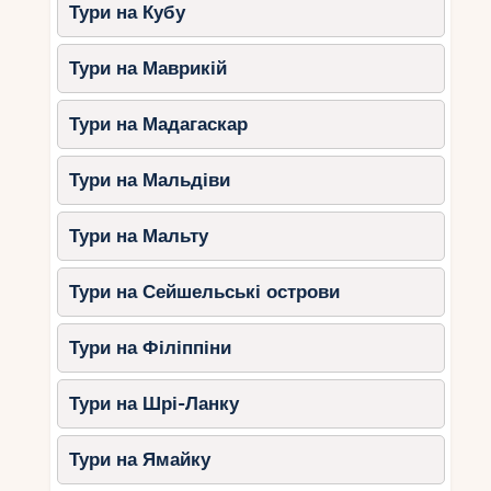
Тури на Кубу
поєднують у собі всі ці якості та пропонують
водні атракціони високого рівня.
Тури на Маврикій
Відвідування таких готелів дозволить вашій
родині насолодитися незабутньою відпусткою
Тури на Мадагаскар
та створити чудові спогади на все життя. Але
не забувайте, що найголовніше – це час,
Тури на Мальдіви
проведений разом зі своїми близькими. Тому
важливо задуматися про те, як можна зробити
свій відпочинок ще більш насиченим та цікавим
Тури на Мальту
для всієї родини.
Тури на Сейшельські острови
Тури на Філіппіни
Тури на Шрі-Ланку
Тури на Ямайку