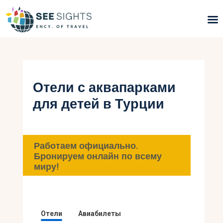
Поиск туров
Горящие туры
Отели с аквапарками
для детей в Турции
Типы Туров
Страны
Работаем официально.
Инфо
Бронируем онлайн по всему
миру!
Блог
Контакты