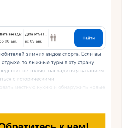
Ру
юбителей зимних видов спорта. Если вы
отдыхе, то лыжные туры в эту страну
редстоит не только насладиться катанием
иться с историческими
овать местную кухню и обнаружить новые
м о лучших горнолыжных курортах
 советами по организации идеального
Обратитесь к нам!
 себя всю красоту польских гор на