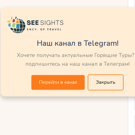
едложат вам незабываемые впечатления
той зимней природы.
Наш канал в Telegram!
Хочете получать актуальные Горящие Туры?
тельности и
подпишитесь на наш канал в Телеграм!
шруты
Перейти в канал
Закрыть
четание исторических
асных лыжных маршрутов.
я не только катанием на лыжах, но и
й страны.