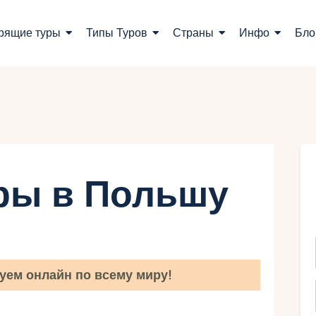
оиск туров
рящие туры
Типы Туров
Страны
Инфо
Бло
орящие туры
ипы Туров
траны
нфо
ры в Польшу
лог
онтакты
уем онлайн по всему миру!
Укр