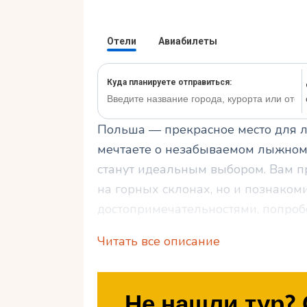
Польша — прекрасное место для л
мечтаете о незабываемом лыжном 
станут идеальным выбором. Вам п
на горных склонах, но и познаком
достопримечательностями, попроб
лыжные маршруты.
Читать все описание
В данной статье мы расскажем ва
Польши, поделимся практическими
Не нашли тур? 
тура, а также поможем открыть для