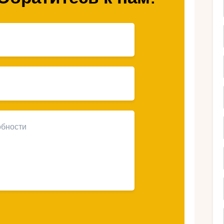
 себя красоту
 на лыжных
льских гор на увлекательных лыжных
вторимую красоту. Вас ждет
анорамным склонам и великолепным
аже самых требовательных любителей