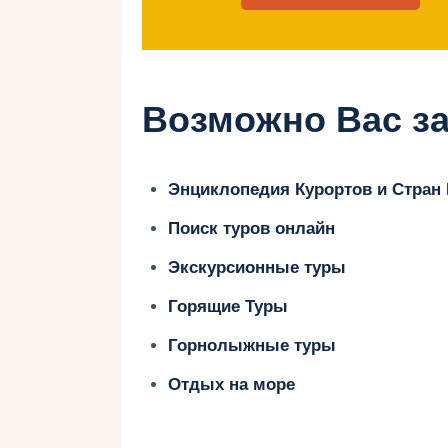
Польша славится своими горнолы
чистым воздухом, горными пейза
сможете не только покататься на 
Возможно Вас за
путешествие по историческим дос
А чтобы полностью окунуться в ат
Энциклопедия Курортов и Стран
отведать богатства польской кухн
Поиск туров онлайн
вкусовых оттенков. Чтобы органи
Экскурсионные туры
следуйте практическим советам и 
незабываемого отдыха.
Горящие Туры
Горнолыжные туры
Отдых на море
Лучшие горн