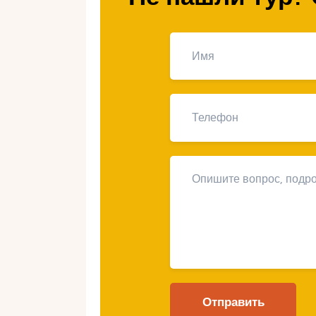
лыжных трассах.
Откройте для
польских гор
турах
Погрузитесь в волшебный мир по
турах и откройте для себя их непо
захватывающее путешествие по п
трассам, которые удовлетворят д
зимнего спорта.