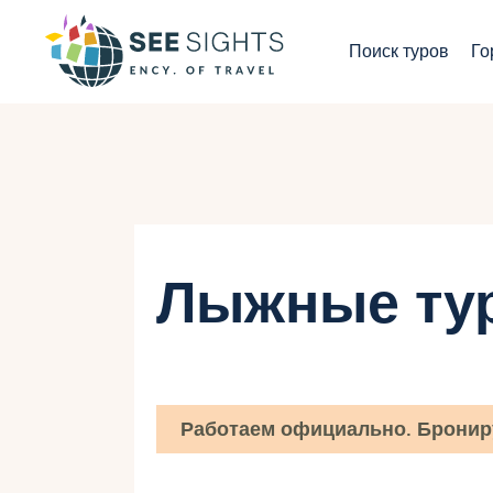
П
Поиск туров
Го
Г
Т
С
И
Лыжные ту
Б
К
Работаем официально. Бронир