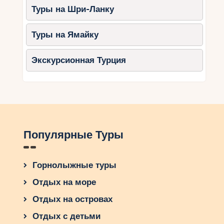
природой и окунание в уникальную атмосферу
Туры на Шри-Ланку
этой страны. Каждый, кто посещает Польшу для
горнолыжного отдыха, оставляет свои следы на
Туры на Ямайку
этих прекрасных горных склонах. И вот
возникает вопрос: какими следами мы оставим
Экскурсионная Турция
на самой природе? Возможно, это станет
предметом нашего дальнейшего размышления
и действия.
Популярные Туры
Горнолыжные туры
Отдых на море
Отдых на островах
Отдых с детьми