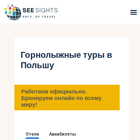
Поиск туров
Горящие туры
Горнолыжные туры в
Польшу
Типы Туров
Страны
Работаем официально.
Инфо
Бронируем онлайн по всему
миру!
Блог
Контакты