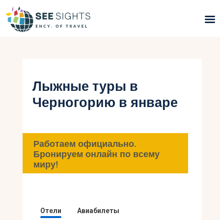
Поиск туров
Горящие туры
Лыжные туры в
Черногорию в январе
Типы Туров
Страны
Работаем официально.
Инфо
Бронируем онлайн по всему
миру!
Блог
Контакты