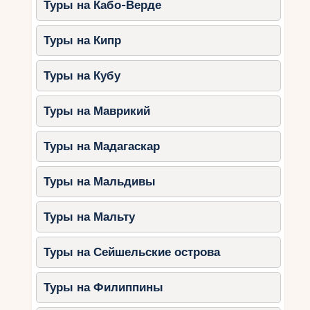
Туры на Кабо-Верде
покорить высоты горных склонов и
наслаждаться прекрасными видами.
Туры на Кипр
Зимний отдых в Черногории – это не только
активный спорт, но и возможность
Туры на Кубу
расслабиться и насладиться тишиной и
красотой окружающей природы. Природа
Туры на Маврикий
Черногории в декабре просто чарующая, она
подарит незабываемые эмоции и
Туры на Мадагаскар
запоминающиеся моменты. Не упустите
возможность испытать уникальное сочетание
зимнего экстрима и живописных пейзажей.
Туры на Мальдивы
Размышление: Какие еще страны сочетают в
себе горные лыжные курорты и близость к
Туры на Мальту
морю?
Туры на Сейшельские острова
Туры на Филиппины