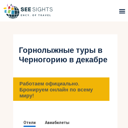
Поиск туров
Горящие туры
Горнолыжные туры в
Черногорию в декабре
Типы Туров
Страны
Работаем официально.
Инфо
Бронируем онлайн по всему
миру!
Блог
Контакты