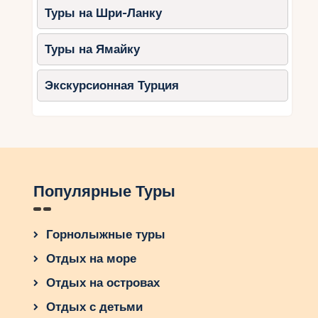
Туры на Шри-Ланку
посетить древние достопримечательности и
насладиться вкусной греческой кухней. Греция
— это незабываемое приключение для всей
Туры на Ямайку
семьи!
Экскурсионная Турция
Популярные Туры
Горнолыжные туры
Отдых на море
Отдых на островах
Отдых с детьми