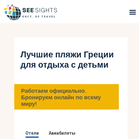
Поиск туров
Горящие туры
Лучшие пляжи Греции
для отдыха с детьми
Типы Туров
Страны
Работаем официально.
Инфо
Бронируем онлайн по всему
миру!
Блог
Контакты