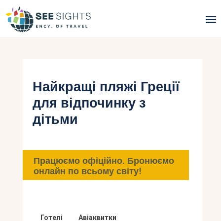
Пошук турів
Гарячі тури
Найкращі пляжі Греції
для відпочинку з
Типи Турів
дітьми
Країни
Інфо
Працюємо офіційно. Бронюємо
онлайн по всьому світу!
Блог
Контакти