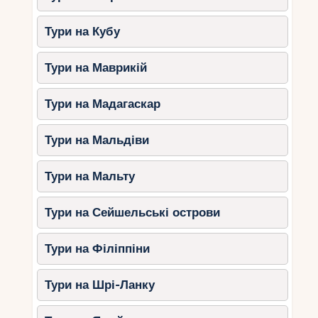
пропонує багато інших дивовижних
можливостей для сімейного відпочинку. Не
Тури на Кубу
забудьте дослідити багату культуру та історію
цієї країни, відвідати давні пам’ятки та
Тури на Маврикій
насолодитися смачною грецькою кухнею. Греція
– це незабутня пригода для всієї родини!
Тури на Мадагаскар
Тури на Мальдіви
Тури на Мальту
Тури на Сейшельські острови
Тури на Філіппіни
Тури на Шрі-Ланку