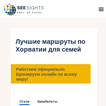
Поиск туров
Горящие туры
Лучшие маршруты по
Хорватии для семей
Типы Туров
Страны
Работаем официально.
Инфо
Бронируем онлайн по всему
миру!
Блог
Контакты