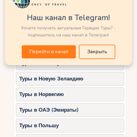
Туры в Кению
Купание в разрешённых зонах.
Совет:
Наш канал в Telegram!
Туры в Китай
Берите с собой воду и удобную
Хочете получать актуальные Горящие Туры? -
обувь для долгих прогулок.
Туры в Латвию
подпишитесь на наш канал в Телеграм!
5. Шибеник и Задар
Туры в Марокко
Перейти в канал
Закрыть
Эти два города идеально подходят для
изучения культуры и природы.
Туры в Мексику
Шибеник:
Туры в Новую Зеландию
Собор Святого Иакова.
Национальный парк Крка.
Туры в Норвегию
Задар:
Туры в ОАЭ (Эмираты)
Морской орган и Приветствие
Солнцу.
Туры в Польшу
Прогулки по старому городу.
Совет: