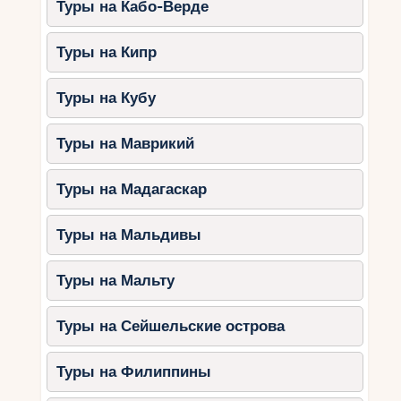
Туры на Кабо-Верде
передвижения.
Останавливайтесь в апартаментах.
Туры на Кипр
Это позволит сэкономить на питании,
готовя еду самостоятельно.
Туры на Кубу
Где остановиться?
Туры на Маврикий
Valamar Club Dubrovnik
(Дубровник):
семейные номера,
Туры на Мадагаскар
детские клубы.
Amarin Family Hotel (Ровинь):
Туры на Мальдивы
бассейны, игровые зоны, удобное
расположение.
Туры на Мальту
Solaris Beach Resort (Шибеник):
тематические отели, аквапарк и
Туры на Сейшельские острова
детская анимация.
Путешествие по Хорватии с семьёй — это
Туры на Филиппины
отличная возможность провести время вместе,