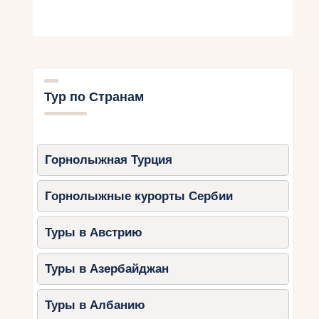
Канатная дорога с панорамным
видом.
Остров Локрум — зелёный оазис с
павлинами и тихими пляжами.
Совет:
Тур по Странам
Остановитесь в районе Лапад,
который предлагает удобные пляжи
и семейные отели.
Горнолыжная Турция
2. Истрийский полуостров
Горнолыжные курорты Сербии
Истрия славится своими уютными городами,
виноградниками и живописными пляжами.
Туры в Австрию
Маршрут:
Туры в Азербайджан
Ровинь — старый город с уютными
улицами.
Туры в Албанию
Пореч — Ефразиева базилика и