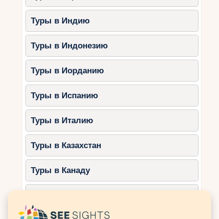
Совет:
Туры в Индию
Отправляйтесь на однодневные
морские экскурсии, чтобы
Туры в Индонезию
исследовать острова.
Туры в Иорданию
4. Национальные парки:
Плитвицкие озёра и Крка
Туры в Испанию
Природные парки Хорватии предлагают
потрясающие виды и лёгкие маршруты для
Туры в Италию
семейных прогулок.
Туры в Казахстан
Плитвицкие озёра:
Прогулки по деревянным мостикам.
Туры в Канаду
Катание на лодке по озеру Козяк.
Крка:
Туры в Катар
Водопад Скрадински Бук.