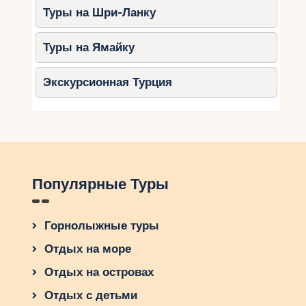
наслаждаясь природой, культурой и морским
Туры на Шри-Ланку
воздухом. Независимо от того, выберете ли вы
исторические города, национальные парки или
Туры на Ямайку
пляжи, каждый найдёт что-то по душе.
Планируйте маршруты заранее, учитывайте
Экскурсионная Турция
интересы всех членов семьи и наслаждайтесь
незабываемыми моментами в этой
удивительной стране!
Популярные Туры
Горнолыжные туры
Отдых на море
Отдых на островах
Отдых с детьми