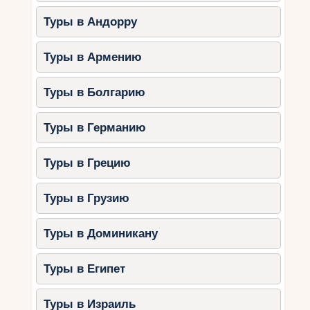
аквапарк Aquacolors.
Туры в Андорру
Пула — римский амфитеатр и
остров Бриони.
Туры в Армению
Совет:
Посетите аквапарк Istralandia для
Туры в Болгарию
весёлого дня с детьми.
Туры в Германию
3. Сплит и острова
Сплит — это исторический город, который
Туры в Грецию
идеально подходит для изучения с детьми.
Туры в Грузию
Достопримечательности:
Дворец Диоклетиана.
Туры в Доминикану
Прогулки по набережной Рива.
Острова:
Туры в Египет
Брач (пляж Златни Рат).
Туры в Израиль
Хвар (тихие бухты и природа).