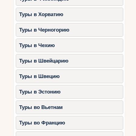
Используйте паромы для удобного
передвижения между островами.
Туры в Хорватию
Полезные советы для
Туры в Черногорию
семейных путешествий
Планируйте заранее.
Забронируйте
Туры в Чехию
жильё и экскурсии, особенно в
высокий сезон.
Туры в Швейцарию
Учитывайте возраст детей.
Выбирайте маршруты и активности,
Туры в Швецию
подходящие для их уровня
выносливости.
Туры в Эстонию
Путешествуйте налегке.
Берите
только необходимое, чтобы не
Туры во Вьетнам
перегружать багаж.
Используйте общественный
Туры во Францию
транспорт.
Автобусы и паромы — это
экономичный и удобный способ