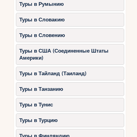
Туры в Румынию
Посетите семейные кемпинги в
этом регионе для бюджетного
Туры в Словакию
отдыха.
Туры в Словению
6. Острова Хорватии
Острова Хорватии — это спокойствие, природа
Туры в США (Соединенные Штаты
и прекрасные пляжи.
Америки)
Популярные острова:
Туры в Тайланд (Таиланд)
Крк — легко доступен благодаря
мосту.
Туры в Танзанию
Корчула — исторический центр и
уютные пляжи.
Туры в Тунис
Млет — национальный парк с
озёрами и пешими маршрутами.
Туры в Турцию
Совет:
Туры в Финляндию