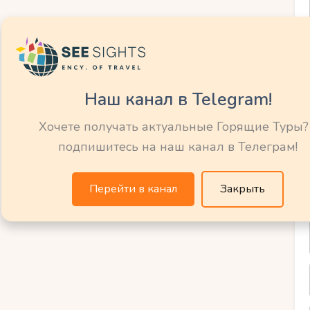
емей благодаря своей доступности (остров
Наш канал в Telegram!
Хочете получать актуальные Горящие Туры?
подпишитесь на наш канал в Телеграм!
 с мелководьем.
Перейти в канал
Закрыть
 зоной для детей.
ого мира.
х.