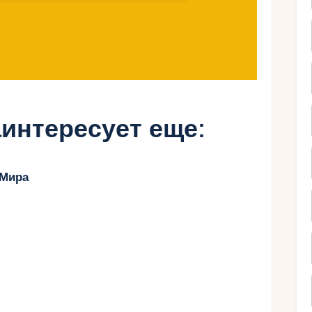
 для семейного
интересует еще:
ическими достопримечательностями и
 Мира
й пляж с водными аттракционами.
 множеством кафе.