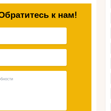
я идеально
Обратитесь к нам!
дыха с детьми?
ей имеют голубые флаги,
ы и инфраструктуры.
ные, галечные и скалистые пляжи на любой
у и мелководье подходят для малышей.
тво семейных отелей, ресторанов с детским
ожно сочетать пляжный отдых с экскурсиями
кие города.