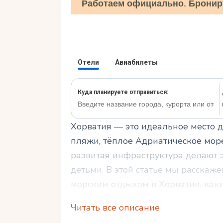
Работаем официально. Бронир
Хорватия — это идеальное место д
пляжи, тёплое Адриатическое мор
развитая инфраструктура делают э
детьми. В этой статье мы расскаже
морским отдыхом в Хорватии, каки
подготовиться к поездке.
Читать все описание