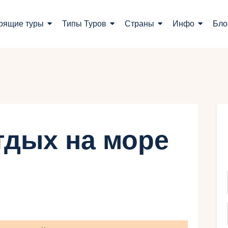
оиск туров
рящие туры
Типы Туров
Страны
Инфо
Бло
орящие туры
ипы Туров
траны
нфо
тдых на море
лог
онтакты
Укр