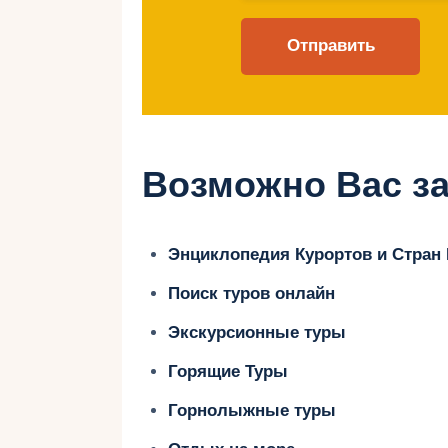
Лучшие курорты
отдыха
1. Дубровник
Возможно Вас за
Дубровник славится своими истор
Энциклопедия Курортов и Стран
красивыми пляжами.
Поиск туров онлайн
Популярные пляжи:
Экскурсионные туры
Копакабана — удобный песчаны
Горящие Туры
Лапад — пляж с мелководьем и
Горнолыжные туры
Развлечения для детей: