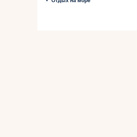
Отдых на море
Морские прогулки и экскурсии н
Посещение аквариума в старом 
2. Истрия
Истрийский полуостров предлагае
пляжей.
Популярные курорты:
Ровинь:
старый город и пляжи с
Пореч:
аквапарк Aquacolors и 
Совет:
Посетите аквапарк Istralandia д