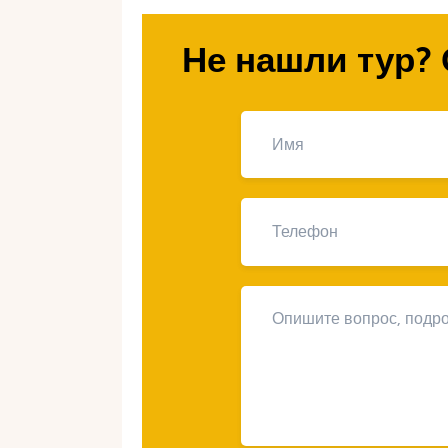
Почему Хорвати
Не нашли тур? 
подходит для от
Чистые пляжи.
Большинство пляж
свидетельствующие о чистоте вод
Разнообразие ландшафтов.
Песча
вкус.
Безопасность.
Пологий вход в вод
Развитая инфраструктура.
Множес
меню и развлечений.
Природа и культура.
В Хорватии м
в национальные парки и историчес