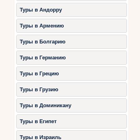
Особенности:
Туры в Андорру
Пляжи с мелководьем.
Туры в Армению
Уютный старый город для прогулок.
Парки и зелёные зоны для
Туры в Болгарию
семейного отдыха.
Рекомендуемые отели:
Туры в Германию
Amarin Family Hotel: мини-клубы,
бассейны с горками и рестораны с
Туры в Грецию
детским меню.
Hotel Lone: семейные номера,
Туры в Грузию
игровые зоны и прокат
велосипедов.
Туры в Доминикану
3. Опатия (Кварнер)
Туры в Египет
Опатия — это элегантный курорт, который
подойдёт для спокойного семейного отдыха.
Туры в Израиль