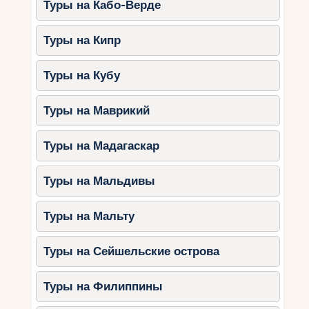
Туры на Кабо-Верде
Морские прогулки:
катание на
лодках, экскурсии к островам.
Туры на Кипр
Культурные экскурсии:
посещение
старого города Дубровника, Дворца
Туры на Кубу
Диоклетиана в Сплите.
Природные парки:
прогулки в
Туры на Маврикий
национальных парках Крка и
Плитвицкие озёра.
Туры на Мадагаскар
Полезные советы для
Туры на Мальдивы
родителей
Планируйте заранее.
Бронируйте
Туры на Мальту
жильё и экскурсии заранее, особенно
в летний сезон.
Туры на Сейшельские острова
Берите всё необходимое.
Солнцезащитные средства, головные
Туры на Филиппины
уборы, аптечка и игрушки для детей