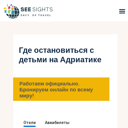
Поиск туров
Горящие туры
Где остановиться с
детьми на Адриатике
Типы Туров
Страны
Работаем официально.
Инфо
Бронируем онлайн по всему
миру!
Блог
Контакты