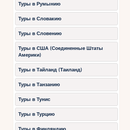
Туры в Румынию
Особенности:
Туры в Словакию
Близость к национальному парку
Крка.
Туры в Словению
Solaris Aquapark — место для
активного отдыха.
Туры в США (Соединенные Штаты
Пляжи с мелководьем и мягким
Америки)
песком.
Рекомендуемые отели:
Туры в Тайланд (Таиланд)
Solaris Beach Resort: семейные
номера, детские бассейны и
Туры в Танзанию
игровые зоны.
Amadria Park Andrija: тематические
Туры в Тунис
номера и анимационные
программы.
Туры в Турцию
Лучшие пляжи для детей на
Туры в Финляндию