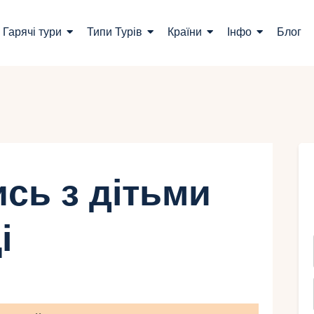
ошук турів
Гарячі тури
Типи Турів
Країни
Інфо
Блог
арячі тури
ипи Турів
раїни
нфо
сь з дітьми
лог
і
онтакти
Укр