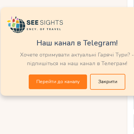
, басейни з гірками та ресторани з дитячим
ві зони та прокат велосипедів.
Наш канал в Telegram!
Хочете отримувати актуальні Гарячі Тури? -
підпишіться на наш канал в Телеграм!
ий підійде для спокійного сімейного
Перейти до каналу
Закрити
м у воду.
нок.