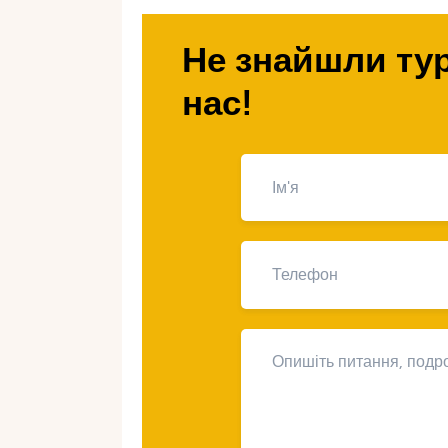
Чому Адріатичн
Не знайшли тур
підходить для ві
нас!
Чистота та безпека.
Багато пляжів
води та довкілля.
Інфраструктура.
Готелі з дитячим
аквапарки та ігрові майданчики ст
Різноманітність пляжів.
Галькові, 
відпочинку з дітьми будь-якого віку
Природні краси.
Соснові ліси, нац
яскраві враження усій родині.