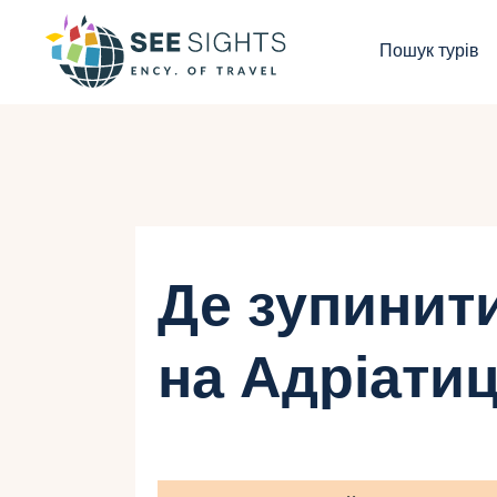
П
Пошук турів
Г
Т
К
І
Де зупинити
Б
на Адріатиц
К