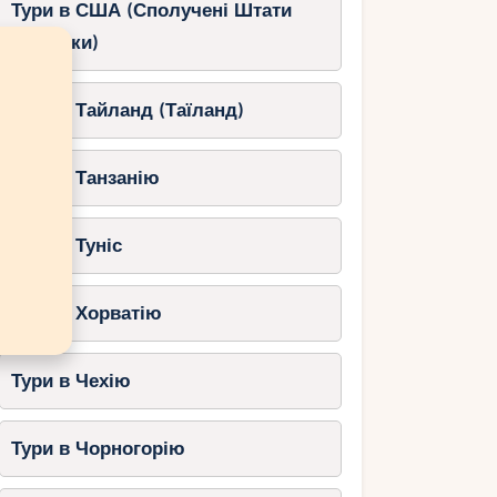
Тури в США (Сполучені Штати
Америки)
Тури в Тайланд (Таїланд)
Тури в Танзанію
Тури в Туніс
Тури в Хорватію
Тури в Чехію
Тури в Чорногорію