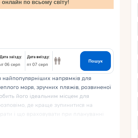
онлайн по всьому світу!
Ру
із найпопулярніших напрямків для
еплого моря, зручних пляжів, розвиненої
робить його ідеальним місцем для
 розповімо, де краще зупинитися на
ибрати і що враховувати при плануванні