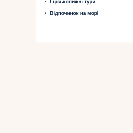
Гірськолижні тури
Valamar Parentino Hotel: басейни
Відпочинок на морі
Hotel Laguna Materada: просторі
2. Ровінь (Істрія)
Ровінь славиться своєю атмосферо
дітьми.
Особливості:
Пляжі з мілководдям.
Затишне старе місто для прогул
Парки та зелені зони для сімейн
Рекомендовані готелі: