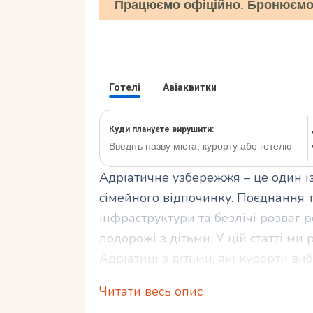
Працюємо офіційно. Бронюємо 
Адріатичне узбережжя – це один 
сімейного відпочинку. Поєднання т
інфраструктури та безлічі розваг 
подорожі з дітьми. У цій статті ми
Адріатиці з дітьми, які курорти в
відпустки.
Читати весь опис