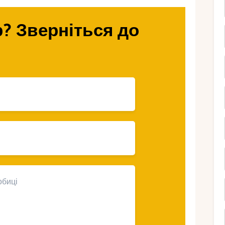
е узбережжя
? Зверніться до
дпочинку з дітьми?
 відзначені блакитним прапором за чистоту
и клубами, ресторани з дитячим меню,
ворюють комфортні умови для сімей.
піщані та скелясті пляжі підійдуть для
.
іональні парки та мальовничі бухти подарують