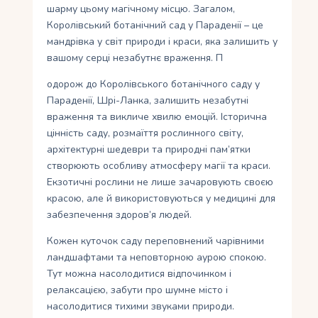
шарму цьому магічному місцю. Загалом,
Королівський ботанічний сад у Параденії – це
мандрівка у світ природи і краси, яка залишить у
вашому серці незабутнє враження. П
одорож до Королівського ботанічного саду у
Параденії, Шрі-Ланка, залишить незабутні
враження та викличе хвилю емоцій. Історична
цінність саду, розмаїття рослинного світу,
архітектурні шедеври та природні пам’ятки
створюють особливу атмосферу магії та краси.
Екзотичні рослини не лише зачаровують своєю
красою, але й використовуються у медицині для
забезпечення здоров’я людей.
Кожен куточок саду переповнений чарівними
ландшафтами та неповторною аурою спокою.
Тут можна насолодитися відпочинком і
релаксацією, забути про шумне місто і
насолодитися тихими звуками природи.