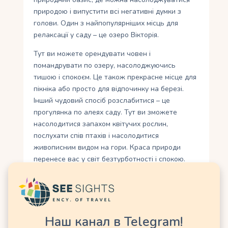
природою і випустити всі негативні думки з
голови. Один з найпопулярніших місць для
релаксації у саду – це озеро Вікторія.
Тут ви можете орендувати човен і
помандрувати по озеру, насолоджуючись
тишою і спокоєм. Це також прекрасне місце для
пікніка або просто для відпочинку на березі.
Інший чудовий спосіб розслабитися – це
прогулянка по алеях саду. Тут ви зможете
насолодитися запахом квітучих рослин,
послухати спів птахів і насолодитися
живописним видом на гори. Краса природи
перенесе вас у світ безтурботності і спокою.
Також у Королівському ботанічному саду є
спеціально обладнана зона для йоги та
медитації.
Тут ви можете випробувати цю давню практику
Наш канал в Telegram!
і насолодитися гармонією та розслабленням.