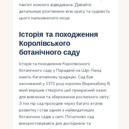
пам’яті кожного відвідувача. Давайте
детальніше розглянемо всю красу та чудовість
цього мальовничого місця.
Історія та походження
Королівського
ботанічного саду
Історія та походження Королівського
ботанічного саду у Параденії на Шрі-Ланці
мають багатовікову традицію. Сад був
заснований у 1371 році королем Вікремабаху III,
який вирішив створити цей прекрасний оазис
для вивчення та збереження рослинного світу.
З тих пір сад проходив через багато етапів
розвитку і став одним з найвидатніших
ботанічних садів у світі. Початково сад
використовувався для досліджень та