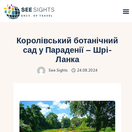
Пошук турів
Королівський ботанічний
Гарячі тури
сад у Параденії – Шрі-
Ланка
Типи Турів
See Sights
24.08.2024
Країни
Інфо
Блог
Контакти