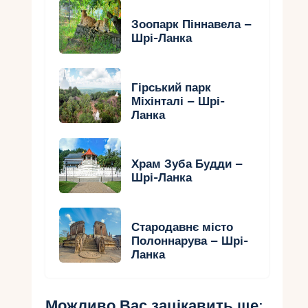
Зоопарк Піннавела –
Шрі-Ланка
Гірський парк
Міхінталі – Шрі-
Ланка
Храм Зуба Будди –
Шрі-Ланка
Стародавнє місто
Полоннарува – Шрі-
Ланка
Можливо Вас зацікавить ще: