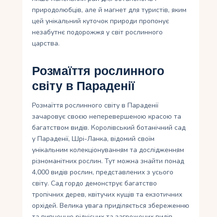
природолюбців, але й магнет для туристів, яким
цей унікальний куточок природи пропонує
незабутнє подорожжя у світ рослинного
царства.
Розмаїття рослинного
світу в Параденії
Розмаїття рослинного світу в Параденії
зачаровує своєю неперевершеною красою та
багатством видів. Королівський ботанічний сад
у Параденії, Шрі-Ланка, відомий своїм
унікальним колекціонуванням та дослідженням
різноманітних рослин. Тут можна знайти понад
4,000 видів рослин, представлених з усього
світу. Сад гордо демонструє багатство
тропічних дерев, квітучих кущів та екзотичних
орхідей. Велика увага приділяється збереженню
та вивченню рідкісних та загрожених видів.