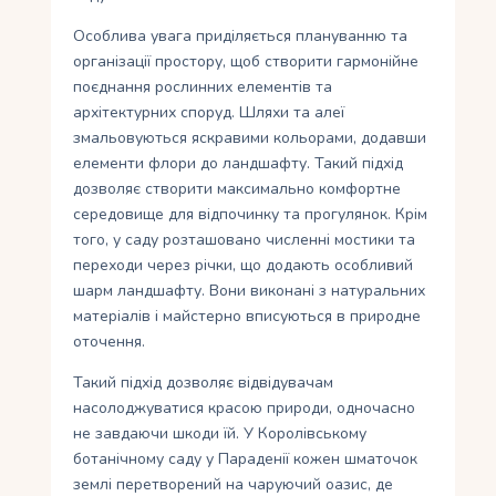
Особлива увага приділяється плануванню та
організації простору, щоб створити гармонійне
поєднання рослинних елементів та
архітектурних споруд. Шляхи та алеї
змальовуються яскравими кольорами, додавши
елементи флори до ландшафту. Такий підхід
дозволяє створити максимально комфортне
середовище для відпочинку та прогулянок. Крім
того, у саду розташовано численні мостики та
переходи через річки, що додають особливий
шарм ландшафту. Вони виконані з натуральних
матеріалів і майстерно вписуються в природне
оточення.
Такий підхід дозволяє відвідувачам
насолоджуватися красою природи, одночасно
не завдаючи шкоди їй. У Королівському
ботанічному саду у Параденії кожен шматочок
землі перетворений на чаруючий оазис, де