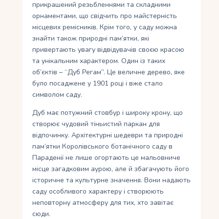
прикрашений резьбленнями та складними
орнаментами, що свідчить про майстерність
місцевих ремісників. Крім того, у саду можна
знайти також природні пам’ятки, які
привертають увагу відвідувачів своєю красою
та унікальним характером. Один із таких
об’єктів – “Дуб Регам”. Це величне дерево, яке
було посаджене у 1901 році і вже стало
символом саду.
Дуб має потужний стовбур і широку крону, що
створює чудовий тіньистий паркан для
відпочинку. Архітектурні шедеври та природні
пам’ятки Королівського ботанічного саду в
Параденії не лише огортають це мальовниче
місце загадковим аурою, але й збагачують його
історичне та культурне значення. Вони надають
саду особливого характеру і створюють
неповторну атмосферу для тих, хто завітає
сюди.