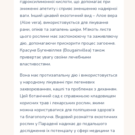
гідроксилимонної кислоти, що допомагає при
зниженні апетиту і сприяє зменшенню надмірної
ваги. Інший цікавий екзотичний вид – Алое вера
(Aloe vera), використовується для лікування
рани, опіків та запалень шкіри. М’якоть листя
цього рослини має заспокоюючу та заживляючу
дію, допомагаючи прискорити процес загоєння.
Красуня Бугенвіллея (Bougainvillea) також
привертає увагу своїми лечебными
властивостями.
Вона має протизапальну дію і використовується
у народному лікуванні при легеневих
захворюваннях, кашлі та проблемах з диханням.
Цей ботанічний сад є справжньою кладовищем
корисних трав і лекарських рослин, якими
можна користуватися для поліпшення здоров’я
та благополуччя. Видовий розмаїття екзотичних
рослин у Параденії надихає до подальшого
дослідження їх потенціалу у сфері медицини та