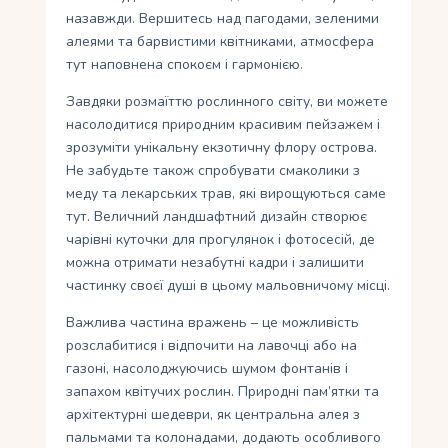
назавжди. Вершитесь над пагодами, зеленими
алеями та барвистими квітниками, атмосфера
тут наповнена спокоєм і гармонією.
Завдяки розмаїттю рослинного світу, ви можете
насолодитися природним красивим пейзажем і
зрозуміти унікальну екзотичну флору острова.
Не забудьте також спробувати смаколики з
меду та лекарських трав, які вирощуються саме
тут. Величний ландшафтний дизайн створює
чарівні куточки для прогулянок і фотосесій, де
можна отримати незабутні кадри і залишити
частинку своєї душі в цьому мальовничому місці.
Важлива частина вражень – це можливість
розслабитися і відпочити на лавочці або на
газоні, насолоджуючись шумом фонтанів і
запахом квітучих рослин. Природні пам’ятки та
архітектурні шедеври, як центральна алея з
пальмами та колонадами, додають особливого