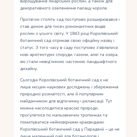
вирощування лікарських рослин, а також для
декоративного озеленення палацу короля.
Протягом століть сад поступово розширювався і
став домом для тисяч різноманітних видів
рослин з усього світу. У 1843 році Королівський
ботанічний сад отримав свою офіційну назву і
статус. З того часу в саду поступово з’являлися
нові архітектурні споруди, газони, алеї та озера,
які стали невід’ємною частиною ландшафтного
дизайну.
Сьогодні Королівський ботанічний сад є не
лише місцем наукових досліджень і збереження
природної розмаїтості, але й популярним
майданчиком для відпочинку і релаксації. Тут
можна насолодитися красою природи,
прогулятися по мальовничих тропинках та
помилуватися неймовірними краєвидами.
Королівський ботанічний сад у Параденії – це не
лише маленький рай для ботанологів і