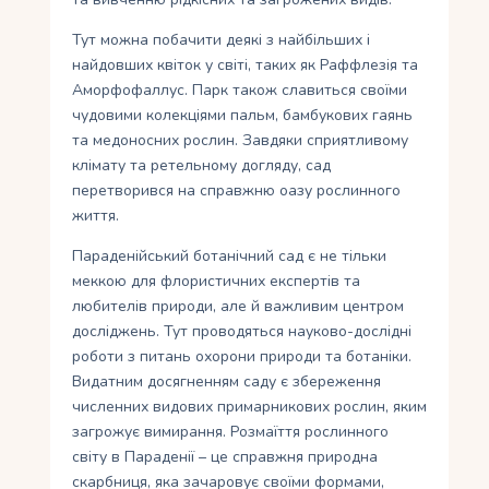
Тут можна побачити деякі з найбільших і
найдовших квіток у світі, таких як Раффлезія та
Аморфофаллус. Парк також славиться своїми
чудовими колекціями пальм, бамбукових гаянь
та медоносних рослин. Завдяки сприятливому
клімату та ретельному догляду, сад
перетворився на справжню оазу рослинного
життя.
Параденійський ботанічний сад є не тільки
меккою для флористичних експертів та
любителів природи, але й важливим центром
досліджень. Тут проводяться науково-дослідні
роботи з питань охорони природи та ботаніки.
Видатним досягненням саду є збереження
численних видових примарникових рослин, яким
загрожує вимирання. Розмаїття рослинного
світу в Параденії – це справжня природна
скарбниця, яка зачаровує своїми формами,