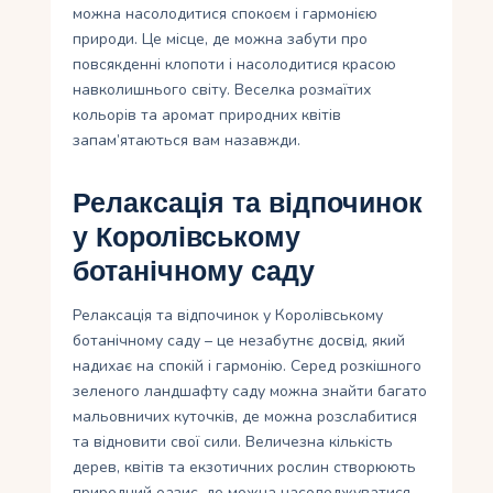
можна насолодитися спокоєм і гармонією
природи. Це місце, де можна забути про
повсякденні клопоти і насолодитися красою
навколишнього світу. Веселка розмаїтих
кольорів та аромат природних квiтiв
запам’ятаються вам назавжди.
Релаксація та відпочинок
у Королівському
ботанічному саду
Релаксація та відпочинок у Королівському
ботанічному саду – це незабутнє досвід, який
надихає на спокій і гармонію. Серед розкішного
зеленого ландшафту саду можна знайти багато
мальовничих куточків, де можна розслабитися
та відновити свої сили. Величезна кількість
дерев, квітів та екзотичних рослин створюють
природний оазис, де можна насолоджуватися