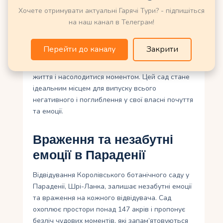
Йога серед зелених лугів і квітучих рослин
Хочете отримувати актуальні Гарячі Тури? - підпишіться
дасть вам можливість зануритися у свої думки і
на наш канал в Телеграм!
забути про стрес та тривогу. Релаксація та
відпочинок у Королівському ботанічному саду –
Перейти до каналу
Закрити
це особлива подорож до світу природи, де
можна забути про повсякденну справжнього
життя і насолодитися моментом. Цей сад стане
ідеальним місцем для випуску всього
негативного і поглиблення у свої власні почуття
та емоції.
Враження та незабутні
емоції в Параденії
Відвідування Королівського ботанічного саду у
Параденії, Шрі-Ланка, залишає незабутні емоції
та враження на кожного відвідувача. Сад
охоплює простори понад 147 акрів і пропонує
безліч чудових моментів, які запам’ятовуються