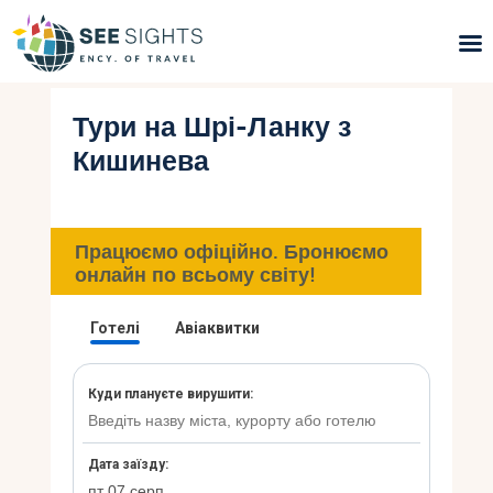
Тури на Шрі-Ланку з
Пошук турів
Кишинева
Гарячі тури
Типи Турів
Працюємо офіційно. Бронюємо
онлайн по всьому світу!
Країни
Інфо
Блог
Контакти