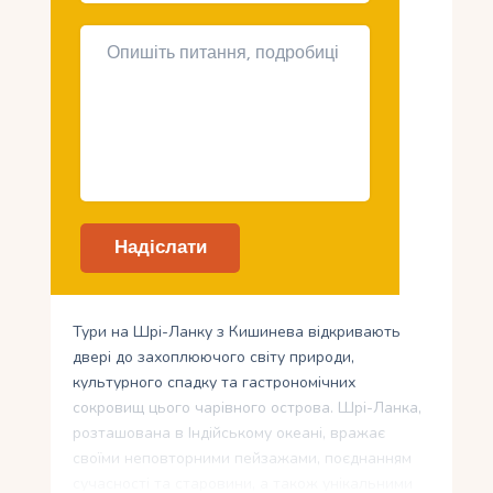
Тури на Шрі-Ланку з Кишинева відкривають
двері до захоплюючого світу природи,
культурного спадку та гастрономічних
сокровищ цього чарівного острова. Шрі-Ланка,
розташована в Індійському океані, вражає
своїми неповторними пейзажами, поєднанням
сучасності та старовини, а також унікальними