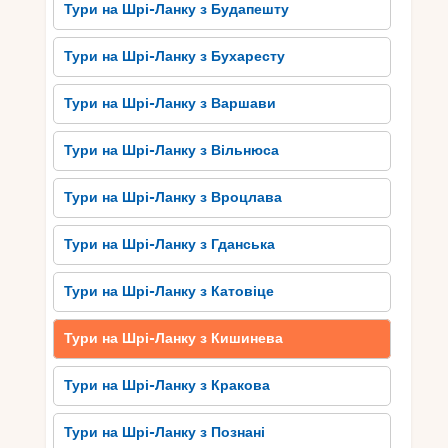
Тури на Шрі-Ланку з Будапешту
тропічний фруктовий салат. Гастрономічні
сокровища Шрі-Ланки не залишать байдужим
Тури на Шрі-Ланку з Бухаресту
жодного любителя доброго їжі, тому
попереджаю – плануючи подорож на острів,
Тури на Шрі-Ланку з Варшави
готуйтеся до незабутнього кулінарного досвіду.
Тури на Шрі-Ланку з Вільнюса
Як насолоджуватися
незабутньою подорожжю на
Тури на Шрі-Ланку з Вроцлава
Шрі-Ланку з Кишинева
Тури на Шрі-Ланку з Гданська
Як насолоджуватися незабутньою подорожжю
на Шрі-Ланку з Кишинева? Перш за все, варто
Тури на Шрі-Ланку з Катовіце
звернути увагу на магію природи та культурний
спадок острова. Шрі-Ланка відома своїми
Тури на Шрі-Ланку з Кишинева
неймовірними пляжами, густими тропічними
лісами та водоспадами, які не залишать
Тури на Шрі-Ланку з Кракова
байдужим жодного туриста. Наступним кроком є
відвідування найвизначніших туристичних
Тури на Шрі-Ланку з Познані
визначних місць острова, таких як Сигирія, Канді