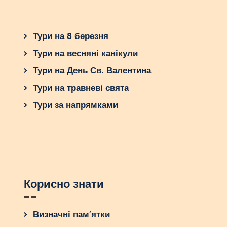
випробувати нове? Які аспекти цього краю мене
найбільше зацікавлюють? Як я можу
максимально насолодитися цим досвідом?”
Тури на 8 березня
Залишайтеся відкритими для нових емоцій та
пригод, і ваша подорож стане по-справжньому
Тури на весняні канікули
незабутньою.
Тури на День Св. Валентина
Тури на травневі свята
Тури за напрямками
Корисно знати
Визначні пам’ятки