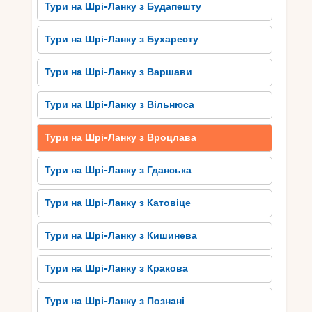
Тури на Шрі-Ланку з Будапешту
кокоса і манго. Вирушаючи на Шрі-Ланку, не
пропустіть можливості спробувати цю чудову
Тури на Шрі-Ланку з Бухаресту
кухню, яка подарує вам новий досвід і
задовольнить ваше гастрономічне бажання.
Тури на Шрі-Ланку з Варшави
Як організувати незабутню
Тури на Шрі-Ланку з Вільнюса
подорож з Вроцлава на Шрі-
Ланку
Тури на Шрі-Ланку з Вроцлава
Якщо ви мрієте про захоплюючу подорож на
Тури на Шрі-Ланку з Гданська
Шрі-Ланку з Вроцлава, є кілька речей, які варто
врахувати. Перш за все, визначте дату вашої
Тури на Шрі-Ланку з Катовіце
подорожі та тривалість перебування на острові.
Потім зверніться до туристичного агентства або
Тури на Шрі-Ланку з Кишинева
скористайтеся онлайн-платформами для
пошуку найкращих пропозицій на авіаквитки та
Тури на Шрі-Ланку з Кракова
готелі.
Приділіть увагу також плануванню маршруту.
Тури на Шрі-Ланку з Познані