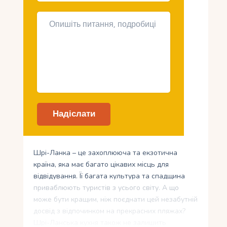
Шрі-Ланка – це захоплююча та екзотична
країна, яка має багато цікавих місць для
відвідування. Її багата культура та спадщина
приваблюють туристів з усього світу. А що
може бути кращим, ніж поєднати цей незабутній
досвід з відпочинком на прекрасних пляжах?
Шрі-Ланська кухня також не залишить