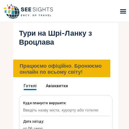
Тури на Шрі-Ланку з
Пошук турів
Вроцлава
Гарячі тури
Типи Турів
Працюємо офіційно. Бронюємо
онлайн по всьому світу!
Країни
Інфо
Блог
Контакти