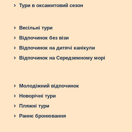
Погрузитесь у світ таємниць і пригод Шрі-
Тури в оксамитовий сезон
Ланки, випробуйте смаки та аромати цього
чарівного міста і залиштеся під враженням на
все життя.
Весільні тури
Але не забудьте про один важливий аспект –
Відпочинок без візи
Матара – це лише початок вашої подорожі по
Шрі-Ланці. Ця країна повна пригод і вражень,
Відпочинок на дитячі канікули
які чекають на своє відкриття. Тож, чи готові ви
Відпочинок на Середземному морі
розпочати свою подорож до Матари?
Молодіжний відпочинок
Новорічні тури
Пляжні тури
Раннє бронювання