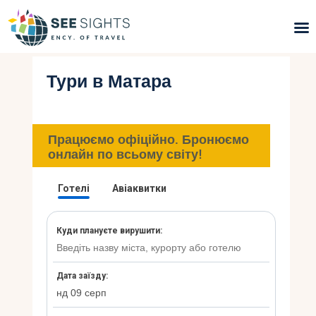
Тури в Матара
Пошук турів
Гарячі тури
Працюємо офіційно. Бронюємо
Типи Турів
онлайн по всьому світу!
Країни
Інфо
Блог
Контакти