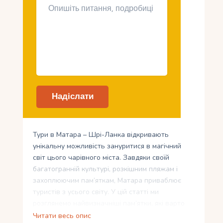
Тури в Матара – Шрі-Ланка відкривають
унікальну можливість зануритися в магічний
світ цього чарівного міста. Завдяки своїй
багатогранній культурі, розкішним пляжам і
захоплюючим пам’яткам, Матара приваблює
туристів з усього світу. У цій статті ми
розглянемо найвизначніші пам’ятки, які варто
відвідати, насолодимось магією природи на
Читати весь опис