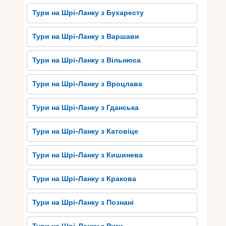
додають освіжаючий смак ізюминку вашим
Тури на Шрі-Ланку з Бухаресту
стравам. Відчуйте аутентичну гастрономію
Матари і насолоджуйтесь неперевершеними
Тури на Шрі-Ланку з Варшави
смаками Шрі-Ланки.
Тури на Шрі-Ланку з Вільнюса
Як провести незабутню
подорож до Матари: корисні
Тури на Шрі-Ланку з Вроцлава
поради
Тури на Шрі-Ланку з Гданська
Якщо ви плануєте незабутню подорож до
Матари, Шрі-Ланка, корисно мати на увазі
Тури на Шрі-Ланку з Катовіце
декілька порад. По-перше, обов’язково
ознайомтесь з найвизначнішими пам’ятками
Тури на Шрі-Ланку з Кишинева
міста, які варто відвідати. Вони розповідають
про багатство культури та історії цього
Тури на Шрі-Ланку з Кракова
мальовничого місця. Друге, не пропустіть
можливості насолодитися чаруючими пляжами
Тури на Шрі-Ланку з Познані
Матари. Їхнє природне багатство зачаровує і
залишає незабутні враження.