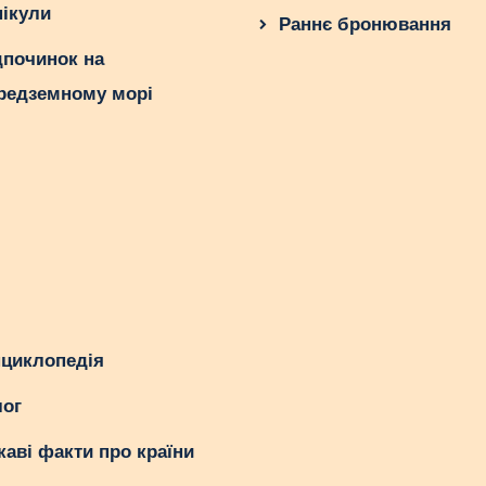
нікули
Раннє бронювання
дпочинок на
редземному морі
циклопедія
ог
каві факти про країни