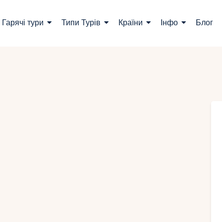
ошук турів
Гарячі тури
Типи Турів
Країни
Інфо
Блог
арячі тури
ипи Турів
раїни
нфо
лог
онтакти
Укр