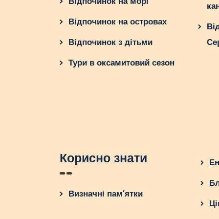
Відпочинок на морі
ка
Відпочинок на островах
Ві
Відпочинок з дітьми
Се
Тури в оксамитовий сезон
Корисно знати
Ен
Бл
Визначні пам’ятки
Ці