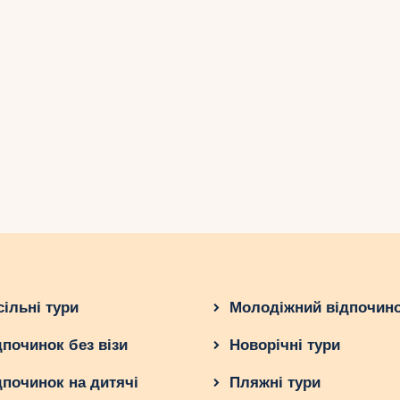
сільні тури
Молодіжний відпочин
дпочинок без візи
Новорічні тури
дпочинок на дитячі
Пляжні тури