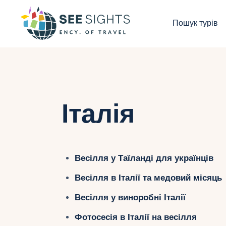
П
Пошук турів
Г
Т
К
Італія
І
Б
Весілля у Таїланді для українців
К
Весілля в Італії та медовий місяць
Весілля у виноробні Італії
Фотосесія в Італії на весілля