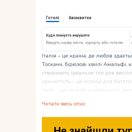
Італія – ​​це країна, де любов здає
Тоскани, бірюзові хвилі Амальфі, 
створюють ідеальне тло для весілл
урочистість – це розкіш для багати
Італії – це не міф, а реальність, д
справи з розумом та душею. Вам н
Читати весь опис
“так” серед виноградників або на б
організувати весілля в Італії за ск
економії, щоб ваш день став чарів
Не знайшли тур