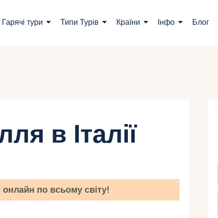
ошук турів
Гарячі тури
Типи Турів
Країни
Інфо
Блог
арячі тури
ипи Турів
раїни
нфо
лля в Італії
лог
онтакти
онлайн по всьому світу!
Укр