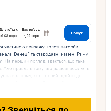
Ру
ться частиною пейзажу: золоті пагорби
канали Венеції та стародавні камені Риму
я. На перший погляд, здається, що така
х. Але правда в тому, що дешеві весілля в
оступна кожному, хто готовий підійти до
е знадобляться мільйони, щоб сказати
ерезі моря. У цій статті ми розберемо, як
ромні гроші: від вибору місця до хитрощів
ним, не вдаривши по кишені.
? Зверніться до