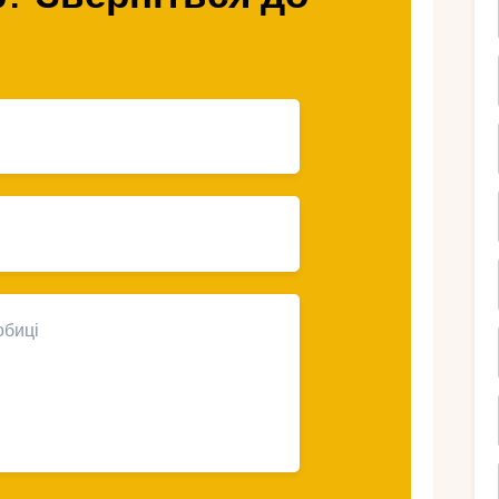
в Італії – це реально?
йони та трюфельні банкети. Це країна з
х скарбів, багато з яких доступні майже
ве, якщо ви знаєте, де шукати і як
осфери. Ось що робить це реальним:
 міські площі – природні декорації, які не варті
чні регіони пропонують низькі ціни та ту ж
елегантність у малому, без зайвих витрат.
ей на зразок феєрверків або дизайнерів