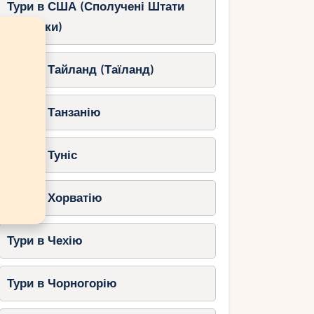
Тури в США (Сполучені Штати
Америки)
Тури в Тайланд (Таїланд)
Тури в Танзанію
Тури в Туніс
Тури в Хорватію
Тури в Чехію
Тури в Чорногорію