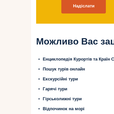
робить мрію доступною.
Весілля в Італії може коштувати ві
хто витрачає на ресторан вдома, а
комплекті.
Можливо Вас зац
Як організувати деш
план
Енциклопедія Курортів та Країн С
Пошук турів онлайн
1. Виберіть недорогий р
Екскурсійні тури
Італія сповнена місць, де краса не 
Гарячі тури
Гірськолижні тури
Умбрія
: Тиша, пагорби та села. О
Відпочинок на морі
Пулья
: Південь з білими будиночк