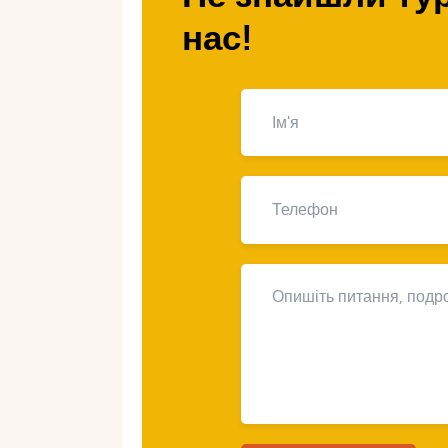
нас!
Чому дешеві весілля 
Італія — це не лише вілли за міль
багатством природних та культурни
задарма. Дешеве весілля тут можли
скоротити витрати без втрати атм
Безкоштовні фони
: Пляжі, поля та
нічого.
Приховані перлини
: Менш туристи
красу.
Простота
: Італійський стиль – це 
Гнучкість
: Відмова від надмірност