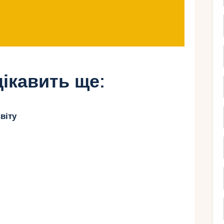
д 1 500 до 8 000 євро — сума, яку багато
ле з італійським сонцем та романтикою в
ікавить ще:
еве весілля: покроковий
віту
егіон
вартує цілого стану. Ось кілька варіантів:
ренда саду або ферми – 400-1200 євро.
ами та пляжами. Масерії – 600-1 300 євро.