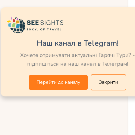
стей
Наш канал в Telegram!
Маленьке весілля – це затишок та акцент на
Хочете отримувати актуальні Гарячі Тури? -
підпишіться на наш канал в Телеграм!
сезон
Перейти до каналу
Закрити
тна погода (+15-25 ° C), ціни нижче на 20-
вітло, знижки.
 період, але можливий дощ.