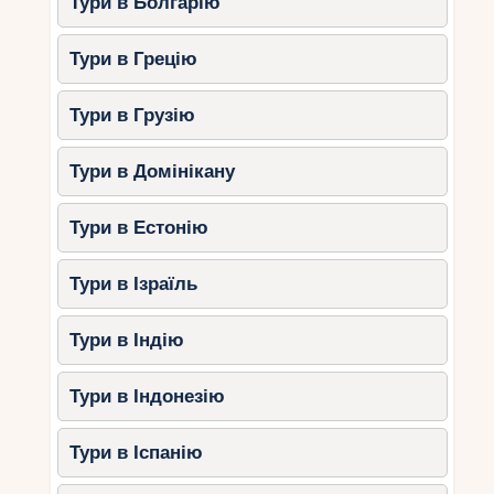
Тури в Болгарію
з готичними елементами оточений
лісами та садами. Ідеальний для
Тури в Грецію
невеликої церемонії на 30-50 осіб.
Замок Банфі (Castello Banfi)
:
Тури в Грузію
Знаходиться у виноробному районі
Монтальчино. Підходить для
любителів вина – після церемонії
Тури в Домінікану
можна влаштувати дегустацію
Brunello di Montalcino.
Тури в Естонію
Венето
Тури в Ізраїль
Регіон навколо Венеції славиться своїми
розкішними віллами та замками. Тут можна
Тури в Індію
поєднати весілля із прогулянкою на гондолі.
Замок Кастелло ді Ронкаде
Тури в Індонезію
(Castello di Roncade)
: Оточений
виноградниками, цей замок поєднує
Тури в Іспанію
ренесансну архітектуру із затишною