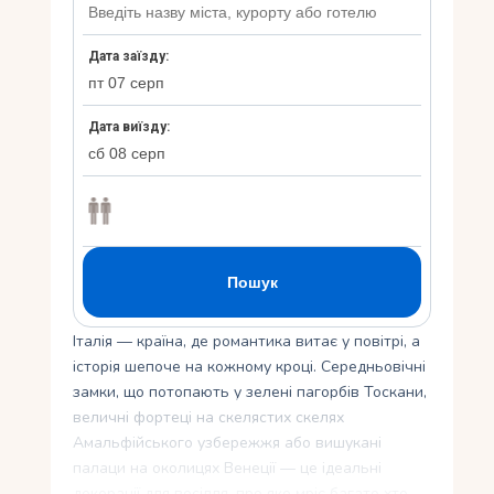
Укр
Ру
Італія — країна, де романтика витає у повітрі, а
історія шепоче на кожному кроці. Середньовічні
замки, що потопають у зелені пагорбів Тоскани,
величні фортеці на скелястих скелях
Амальфійського узбережжя або вишукані
палаци на околицях Венеції — це ідеальні
декорації для весілля, про яке мріє багато хто.