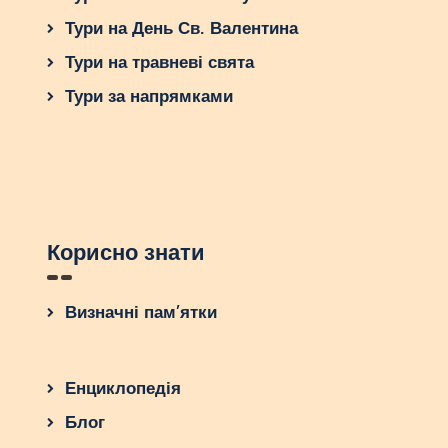
замки резервують за 12-18 місяців.
Тури на День Св. Валентина
Перевірте правила
: Деякі замки
забороняють шум після 23:00 або
Тури на травневі свята
обмежують використання відкритого
Тури за напрямками
вогню.
Будьте готові до сюрпризів
: Погода
може підвести, тому потрібен план B
(намет або зал).
Пориньте в культуру
: Додайте
італійські традиції – наприклад,
Корисно знати
кидання конфетті або танець
тарантелу.
Визначні пам’ятки
Скільки це коштує?
Бюджет на весілля для 50 гостей:
Енциклопедія
Оренда замку: 5000 євро.
Блог
Кейтеринг: 5000 євро (100 євро /