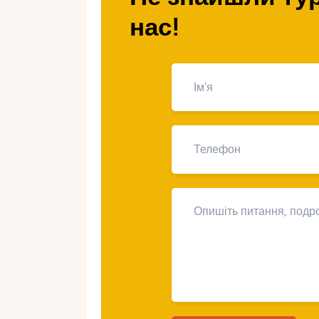
нас!
Чому недороге весіл
Італія асоціюється з розкішшю: зам
фасадом ховаються доступні варіа
палаци, а й затишні куточки, де кр
дешевше, ніж здається. Головне — 
витрати. Ось чому це працює:
Різноманітність локацій
: Від мал
майданчиків.
Гнучкість
: Символічна церемонія 
Місцеві ресурси
: Їжа, квіти та по
Сезонність
: У низький сезон ціни