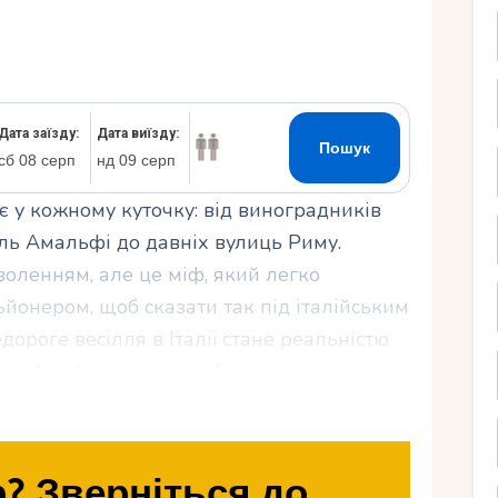
Ру
ає у кожному куточку: від виноградників
кель Амальфі до давніх вулиць Риму.
воленням, але це міф, який легко
ьйонером, щоб сказати так під італійським
ороге весілля в Італії стане реальністю
ю. У цій статті ми розберемо, як
бюджетом, зберігши атмосферу мрії: від
, щоб ваш день залишився незабутнім, а
? Зверніться до