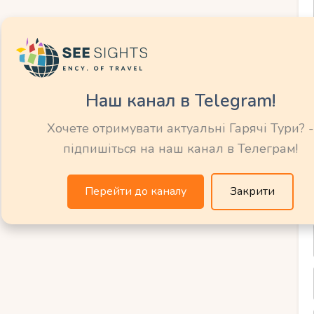
штувати символічне свято.
 100-300 євро, але потрібна підготовка.
вибір для економії без втрати
Наш канал в Telegram!
Хочете отримувати актуальні Гарячі Тури? -
ей
підпишіться на наш канал в Телеграм!
и на їжу, транспорт та житло:
Перейти до каналу
Закрити
Камерне весілля – це не тільки дешевше, але
он