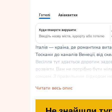
Італія — країна, де романтика вит
Тоскани до каналів Венеції, від с
Весілля тут здається дорогим задо
розвіяти. Вам не потрібно бути міл
сонцем. З правильним підходом нед
— красивою, емоційною та доступно
Читати весь опис
організувати свято з мінімальним 
вибору місця до хитрощів економії
гаманець цілим.
Не знайшли тур