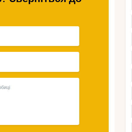
ля в Італії це можливо?
ки, вілли, Prosecco та трюфелі. Але за цим
нти. Країна пропонує не лише дорогі
аса природи та історії обходиться
знати, де шукати та як оптимізувати
еньких сіл до безкоштовних природних
простіше і дешевша за офіційну.
слуги дешевші, якщо брати їх на місці.
 падають, а краса залишається.