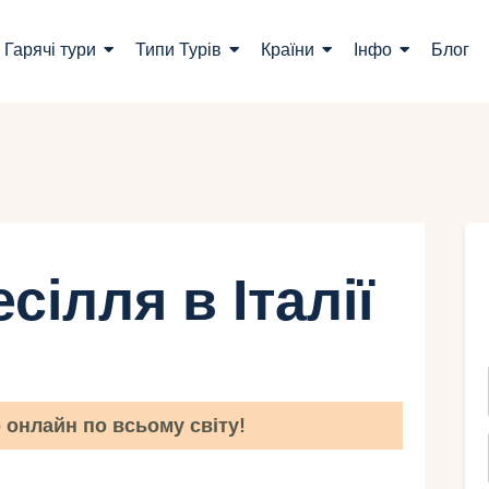
ошук турів
Гарячі тури
Типи Турів
Країни
Інфо
Блог
арячі тури
ипи Турів
раїни
нфо
сілля в Італії
лог
онтакти
онлайн по всьому світу!
Укр