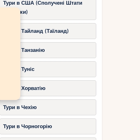
Тури в США (Сполучені Штати
Америки)
Тури в Тайланд (Таїланд)
Тури в Танзанію
Тури в Туніс
Тури в Хорватію
Тури в Чехію
Тури в Чорногорію