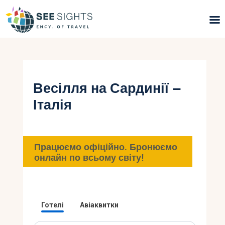
Пошук турів
Гарячі тури
Весілля на Сардинії –
Італія
Типи Турів
Країни
Працюємо офіційно. Бронюємо
Інфо
онлайн по всьому світу!
Блог
Контакти