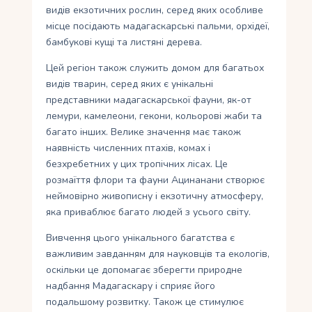
видів екзотичних рослин, серед яких особливе
місце посідають мадагаскарські пальми, орхідеї,
бамбукові кущі та листяні дерева.
Цей регіон також служить домом для багатьох
видів тварин, серед яких є унікальні
представники мадагаскарської фауни, як-от
лемури, камелеони, гекони, кольорові жаби та
багато інших. Велике значення має також
наявність численних птахів, комах і
безхребетних у цих тропічних лісах. Це
розмаїття флори та фауни Ацинанани створює
неймовірно живописну і екзотичну атмосферу,
яка приваблює багато людей з усього світу.
Вивчення цього унікального багатства є
важливим завданням для науковців та екологів,
оскільки це допомагає зберегти природне
надбання Мадагаскару і сприяє його
подальшому розвитку. Також це стимулює