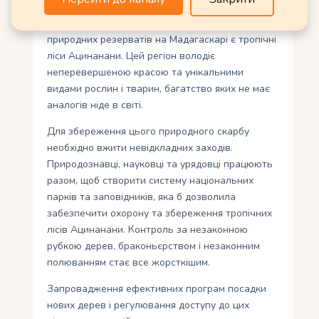
проблемою, оскільки острів має надзвичайно
велике біорізноманіття. Одним з найцінніших
природних резерватів на Мадагаскарі є тропічні
ліси Ацинанани. Цей регіон володіє
неперевершеною красою та унікальними
видами рослин і тварин, багатство яких не має
аналогів ніде в світі.
Для збереження цього природного скарбу
необхідно вжити невідкладних заходів.
Природознавці, науковці та урядовці працюють
разом, щоб створити систему національних
парків та заповідників, яка б дозволила
забезпечити охорону та збереження тропічних
лісів Ацинанани. Контроль за незаконною
рубкою дерев, браконьєрством і незаконним
полюванням стає все жорсткішим.
Запровадження ефективних програм посадки
нових дерев і регулювання доступу до цих