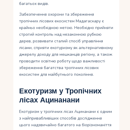
багатьох видів.
Забезпечення охорони та збереження
тропічних лісових екосистем Мадагаскару є
крайньо необхідною метою. Необхідно прийняти
строгий контроль над незаконною рубкою
дерев, розвивати сталий спосіб управління
лісами, сприяти екотуризму як альтернативному
джерелу доходу для мешканців регіону, а також
проводити освітню роботу щодо важливості
збереження багатства тропічних лісових
екосистем для майбутнього покоління.
Екотуризм у Тропічних
лісах Ацинанани
Екотуризм у тропічних лісах Ацинанани є одним
з найпривабливіших способів дослідження
цього надзвичайно багатого на біорізноманіття