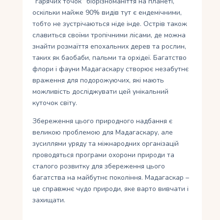
“гарячих точок” біорізноманіття на планеті,
оскільки майже 90% видів тут є ендемічними,
тобто не зустрічаються ніде інде. Острів також
славиться своїми тропічними лісами, де можна
знайти розмаїття епохальних дерев та рослин,
таких як баобаби, пальми та орхідеї. Багатство
флори і фауни Мадагаскару створює незабутнє
враження для подорожуючих, які мають
можливість досліджувати цей унікальний
куточок світу.
Збереження цього природного надбання є
великою проблемою для Мадагаскару, але
зусиллями уряду та міжнародних організацій
проводяться програми охорони природи та
сталого розвитку для збереження цього
багатства на майбутнє покоління. Мадагаскар –
це справжнє чудо природи, яке варто вивчати і
захищати.