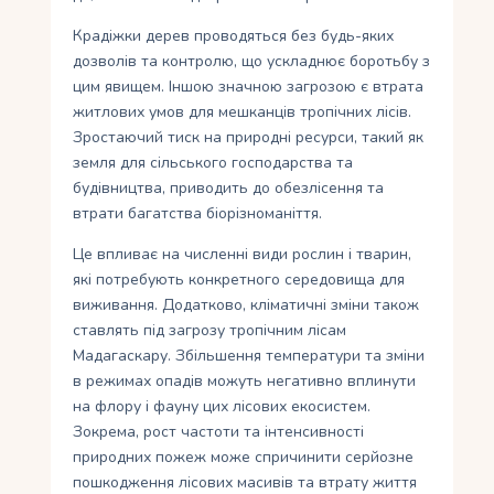
Крадіжки дерев проводяться без будь-яких
дозволів та контролю, що ускладнює боротьбу з
цим явищем. Іншою значною загрозою є втрата
житлових умов для мешканців тропічних лісів.
Зростаючий тиск на природні ресурси, такий як
земля для сільського господарства та
будівництва, приводить до обезлісення та
втрати багатства біорізноманіття.
Це впливає на численні види рослин і тварин,
які потребують конкретного середовища для
виживання. Додатково, кліматичні зміни також
ставлять під загрозу тропічним лісам
Мадагаскару. Збільшення температури та зміни
в режимах опадів можуть негативно вплинути
на флору і фауну цих лісових екосистем.
Зокрема, рост частоти та інтенсивності
природних пожеж може спричинити серйозне
пошкодження лісових масивів та втрату життя