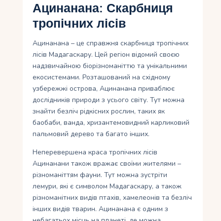
Ацинанана: Скарбниця
тропічних лісів
Ацинанана – це справжня скарбниця тропічних
лісів Мадагаскару. Цей регіон відомий своєю
надзвичайною біорізноманіттю та унікальними
екосистемами. Розташований на східному
узбережжі острова, Ацинанана приваблює
дослідників природи з усього світу. Тут можна
знайти безліч рідкісних рослин, таких як
баобаби, ванда, хризантемовидний карликовий
пальмовий дерево та багато інших.
Неперевершена краса тропічних лісів
Ацинанани також вражає своїми жителями –
різноманіттям фауни. Тут можна зустріти
лемури, які є символом Мадагаскару, а також
різноманітних видів птахів, хамелеонів та безліч
інших видів тварин. Ацинанана є одним з
небагатьох місць на планеті, де можна