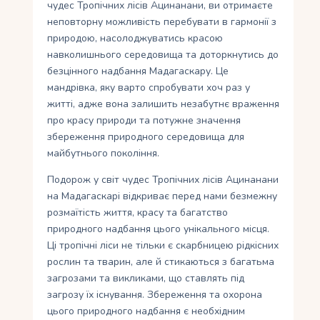
чудес Тропічних лісів Ацинанани, ви отримаєте
неповторну можливість перебувати в гармонії з
природою, насолоджуватись красою
навколишнього середовища та доторкнутись до
безцінного надбання Мадагаскару. Це
мандрівка, яку варто спробувати хоч раз у
житті, адже вона залишить незабутнє враження
про красу природи та потужне значення
збереження природного середовища для
майбутнього покоління.
Подорож у світ чудес Тропічних лісів Ацинанани
на Мадагаскарі відкриває перед нами безмежну
розмаїтість життя, красу та багатство
природного надбання цього унікального місця.
Ці тропічні ліси не тільки є скарбницею рідкісних
рослин та тварин, але й стикаються з багатьма
загрозами та викликами, що ставлять під
загрозу їх існування. Збереження та охорона
цього природного надбання є необхідним