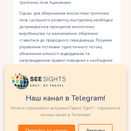
тропічних лісів Ацинанани.
Однак, для збереження екосистеми тропічних
лісів і успішного розвитку екотуризму необхідно
дотримуватися принципов екологично
виробництва та максимально обережно
ставитися до природного середовища. Розумне
управління потоками туристичного потоку,
обмеження кількості відвідувачів та
запровадження правил поведінки є необхідною
умовою для збереження цього унікального
природного надбання.
Збереження та охорона
Наш канал в Telegram!
природного надбання
Мадагаскару
Хочете отримувати актуальні Гарячі Тури? - підпишіться
на наш канал в Телеграм!
Збереження та охорона природного надбання
Мадагаскару є важливою та нагальною
Перейти до каналу
Закрити