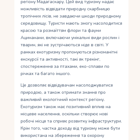
регіону Мадагаскару. Цей вид туризму надає
можливість відвідати природну скарбницю
тропічних лісів, не завдаючи шкоди природному
середовищу. Туристи мають змогу насолодитися
красою та розмаїттям флори та фауни
Ацинанани, включаючи унікальні види рослин і
тварин, які не зустрічаються ніде в світі. У
рамках екотуризму пропонуються різноманітні
екскурсії та активності, такі як трекінг,
спостереження за птахами, еко-сплави по
річках та багато іншого.
Це дозволяє відвідувачам насолоджуватися
природою, а також отримати знання про
важливий екологічний контекст регіону.
Екотуризм також має позитивний вплив на
місцеве населення, оскільки створює нові
робочі місця та сприяє розвитку інфраструктури.
Крім того, частка доходу від туризму може бути
використана на збереження та охорону