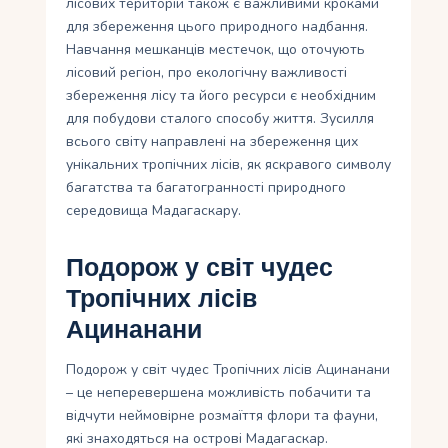
лісових територій також є важливими кроками
для збереження цього природного надбання.
Навчання мешканців местечок, що оточують
лісовий регіон, про екологічну важливості
збереження лісу та його ресурси є необхідним
для побудови сталого способу життя. Зусилля
всього світу направлені на збереження цих
унікальних тропічних лісів, як яскравого символу
багатства та багатогранності природного
середовища Мадагаскару.
Подорож у світ чудес
Тропічних лісів
Ацинанани
Подорож у світ чудес Тропічних лісів Ацинанани
– це неперевершена можливість побачити та
відчути неймовірне розмаїття флори та фауни,
які знаходяться на острові Мадагаскар.