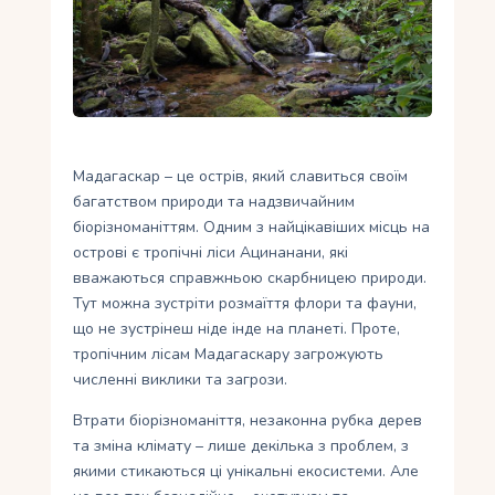
Укр
Ру
Мадагаскар – це острів, який славиться своїм
багатством природи та надзвичайним
біорізноманіттям. Одним з найцікавіших місць на
острові є тропічні ліси Ацинанани, які
вважаються справжньою скарбницею природи.
Тут можна зустріти розмаїття флори та фауни,
що не зустрінеш ніде інде на планеті. Проте,
тропічним лісам Мадагаскару загрожують
численні виклики та загрози.
Втрати біорізноманіття, незаконна рубка дерев
та зміна клімату – лише декілька з проблем, з
якими стикаються ці унікальні екосистеми. Але