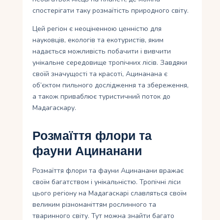
спостерігати таку розмаїтість природного світу.
Цей регіон є неоціненною ценністю для
науковців, екологів та екотуристів, яким
надається можливість побачити і вивчити
унікальне середовище тропічних лісів. Завдяки
своїй значущості та красоті, Ацинанана є
об’єктом пильного дослідження та збереження,
а також приваблює туристичний поток до
Мадагаскару.
Розмаїття флори та
фауни Ацинанани
Розмаїття флори та фауни Ацинанани вражає
своїм багатством і унікальністю. Тропічні ліси
цього регіону на Мадагаскарі славляться своїм
великим різноманіттям рослинного та
тваринного світу. Тут можна знайти багато