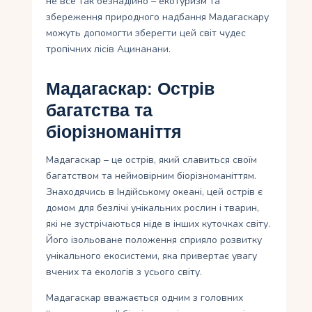
не все так безнадійно – екотуризм та
збереження природного надбання Мадагаскару
можуть допомогти зберегти цей світ чудес
тропічних лісів Ацинанани.
Мадагаскар: Острів
багатства та
біорізноманіття
Мадагаскар – це острів, який славиться своїм
багатством та неймовірним біорізноманіттям.
Знаходячись в Індійському океані, цей острів є
домом для безлічі унікальних рослин і тварин,
які не зустрічаються ніде в інших куточках світу.
Його ізольоване положення сприяло розвитку
унікального екосистеми, яка привертає увагу
вчених та екологів з усього світу.
Мадагаскар вважається одним з головних