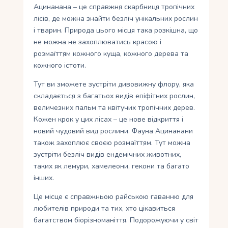
Ацинанана – це справжня скарбниця тропічних
лісів, де можна знайти безліч унікальних рослин
і тварин. Природа цього місця така розкішна, що
не можна не захоплюватись красою і
розмаїттям кожного куща, кожного дерева та
кожного істоти.
Тут ви зможете зустріти дивовижну флору, яка
складається з багатьох видів епіфітних рослин,
величезних пальм та квітучих тропічних дерев.
Кожен крок у цих лісах – це нове відкриття і
новий чудовий вид рослини. Фауна Ацинанани
також захоплює своєю розмаїттям. Тут можна
зустріти безліч видів ендемічних животних,
таких як лемури, хамелеони, гекони та багато
інших.
Це місце є справжньою райською гаванню для
любителів природи та тих, хто цікавиться
багатством біорізноманіття. Подорожуючи у світ