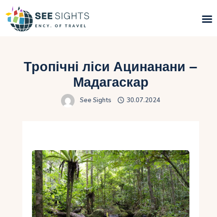
Пошук турів
Тропічні ліси Ацинанани –
Гарячі тури
Мадагаскар
See Sights
30.07.2024
Типи Турів
Країни
Інфо
Блог
Контакти