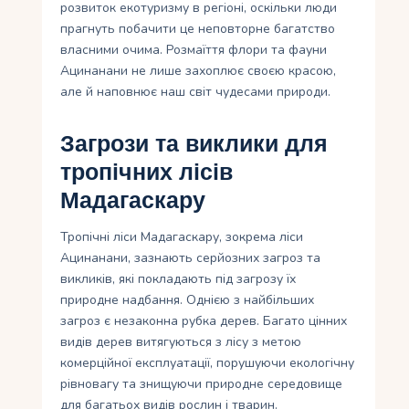
розвиток екотуризму в регіоні, оскільки люди
прагнуть побачити це неповторне багатство
власними очима. Розмаїття флори та фауни
Ацинанани не лише захоплює своєю красою,
але й наповнює наш світ чудесами природи.
Загрози та виклики для
тропічних лісів
Мадагаскару
Тропічні ліси Мадагаскару, зокрема ліси
Ацинанани, зазнають серйозних загроз та
викликів, які покладають під загрозу їх
природне надбання. Однією з найбільших
загроз є незаконна рубка дерев. Багато цінних
видів дерев витягуються з лісу з метою
комерційної експлуатації, порушуючи екологічну
рівновагу та знищуючи природне середовище
для багатьох видів рослин і тварин.