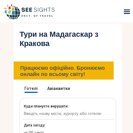
Тури на Мадагаскар з
Пошук турів
Кракова
Гарячі тури
Типи Турів
Працюємо офіційно. Бронюємо
онлайн по всьому світу!
Країни
Інфо
Блог
Контакти