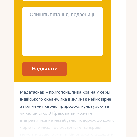
Мадагаскар – приголомшлива країна у серці
Індійського океану, яка викликає неймовірне
захоплення своєю природою, культурою та
унікальністю. З Кракова ви можете
відправитися на незабутню подорож до цього
чарівного місця, де зустрінете найкращі
моменти вашого життя. Ви зможете відвідати