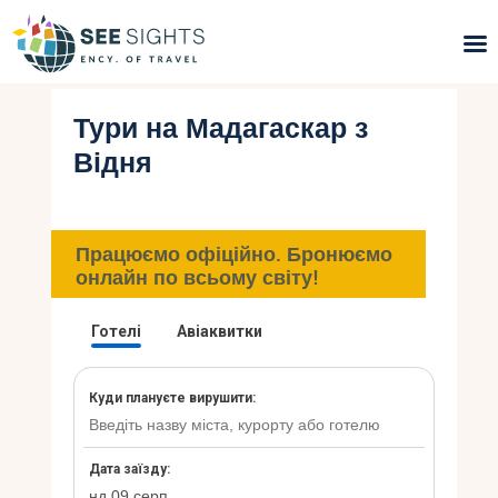
Тури на Мадагаскар з
Пошук турів
Відня
Гарячі тури
Типи Турів
Працюємо офіційно. Бронюємо
онлайн по всьому світу!
Країни
Інфо
Блог
Контакти