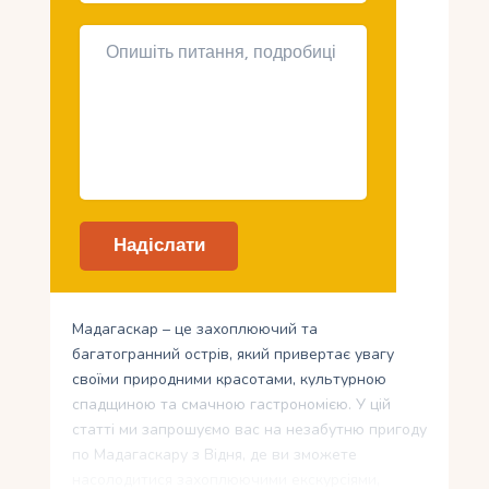
Мадагаскар – це захоплюючий та
багатогранний острів, який привертає увагу
своїми природними красотами, культурною
спадщиною та смачною гастрономією. У цій
статті ми запрошуємо вас на незабутню пригоду
по Мадагаскару з Відня, де ви зможете
насолодитися захоплюючими екскурсіями,