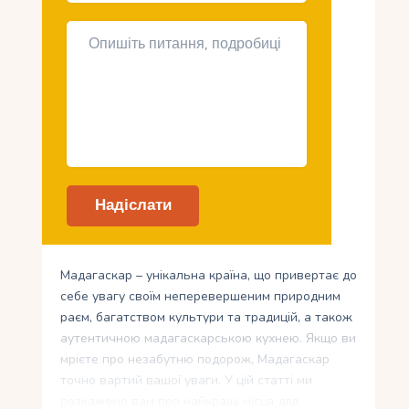
Мадагаскар – унікальна країна, що привертає до
себе увагу своїм неперевершеним природним
раєм, багатством культури та традицій, а також
аутентичною мадагаскарською кухнею. Якщо ви
мрієте про незабутню подорож, Мадагаскар
точно вартий вашої уваги. У цій статті ми
розкажемо вам про найкращі місця для