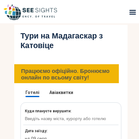
Тури на Мадагаскар з
Пошук турів
Катовіце
Гарячі тури
Типи Турів
Працюємо офіційно. Бронюємо
онлайн по всьому світу!
Країни
Інфо
Блог
Контакти