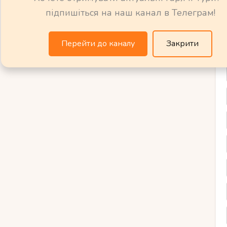
в’язково запалить вашу страсть і залишить
підпишіться на наш канал в Телеграм!
ож.
Перейти до каналу
Закрити
дування в Іспанії
 Іспанії вражають своєю розмаїтістю та
бов’язково варто відвідати, з його
ми, такими як Саграда Фамілія та Парк
їв, площ та замків, у тому числі
 здивує своїми арабськими палацами,
жньою перлиною. Столиця Андалусії,
льну споруду і Реал Алькасар.
ковим пунктом є Канарські острови з їх
ами. Не можна забути і про Толедо,