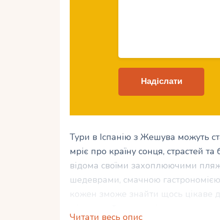
Тури в Іспанію з Жешува можуть ст
мріє про країну сонця, страстей та
відома своїми захоплюючими пля
шедеврами, смачною гастрономією 
кожен зможе знайти щось цікаве дл
місць, знайомство з історичними 
Читати весь опис