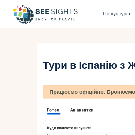
П
Пошук турів
Г
Т
К
Тури в Іспанію з
І
Б
Працюємо офіційно. Бронюємо 
К