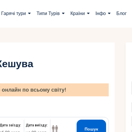
ошук турів
Гарячі тури
Типи Турів
Країни
Інфо
Блог
арячі тури
ипи Турів
раїни
 Жешува
нфо
лог
онлайн по всьому світу!
онтакти
Укр