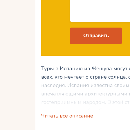
Туры в Испанию из Жешува могут
всех, кто мечтает о стране солнца,
наследия. Испания известна свои
впечатляющими архитектурными ш
гостеприимным народом. В этой с
интересное для себя – будь то экс
Читать все описание
знакомство с историческими дост
наслаждаться морским бризом и с