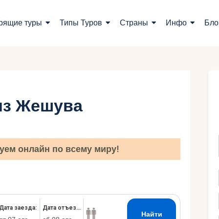
оиск туров
рящие туры
Типы Туров
Страны
Инфо
Бло
орящие туры
ипы Туров
траны
из Жешува
нфо
лог
уем онлайн по всему миру!
онтакты
Укр