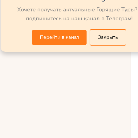
, Испания обязательно зажжет вашу
Хочете получать актуальные Горящие Туры?
воспоминания о вашем путешествии.
подпишитесь на наш канал в Телеграм!
ения Испании
Перейти в канал
Закрыть
спании поражают своим разнообразием и
оторый обязательно стоит посетить с его
шедеврами, такими как Саграда
едлагает множество музеев, площадей и
й Прадо. Гранада удивит своими
ьгамброй, которая является настоящей
Севилья, предлагает величественное
Алькасар.
ельным пунктом являются Канарские
ами и вулканами. Нельзя забыть и о