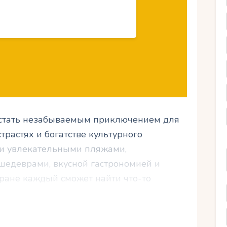
 стать незабываемым приключением для
 страстях и богатстве культурного
ми увлекательными пляжами,
едеврами, вкусной гастрономией и
тране каждый сможет найти что-то
курсии в достопримечательности,
опримечательностями или просто
олнечными лучами. Давайте подробнее