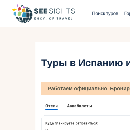
П
Поиск туров
Го
Г
Т
С
Туры в Испанию 
И
Б
Работаем официально. Бронир
К