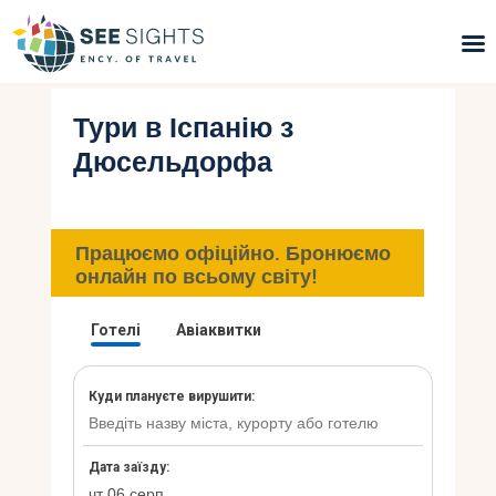
Тури в Іспанію з
Пошук турів
Дюсельдорфа
Гарячі тури
Типи Турів
Працюємо офіційно. Бронюємо
онлайн по всьому світу!
Країни
Інфо
Блог
Контакти