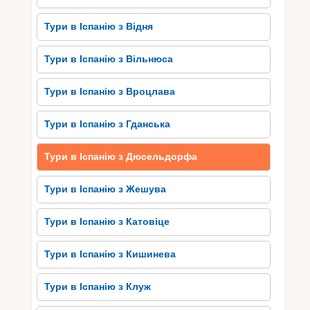
і мистецтва.
Тури в Іспанію з Відня
Смакуйте неперевершену
іспанську кухню
Тури в Іспанію з Вільнюса
Іспанська кухня славиться своїм багатством
Тури в Іспанію з Вроцлава
смаків і неперевершеною якістю страв. Ця кухня
вражає своєю різноманітністю та
Тури в Іспанію з Гданська
використанням свіжих інгредієнтів. Одним з
найвідоміших ілюстрацій цього є паелля –
Тури в Іспанію з Дюсельдорфа
традиційна іспанська страва з рису,
морепродуктів, овочів та спецій. Іспанці також
Тури в Іспанію з Жешува
славляться своїми вишуканими м’ясними
стравами, такими як хамон – солоний шинок з
Тури в Іспанію з Катовіце
свинини, або гаспачо – прохолодний томатний
суп.
Тури в Іспанію з Кишинева
Крім того, Іспанія виробляє чудове вино,
особливо виноградники Ріохи та Рибера дель
Тури в Іспанію з Клуж
Дуеро варто відвідати для дегустації цих напоїв.