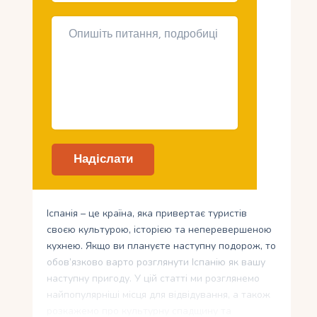
Іспанія – це країна, яка привертає туристів
своєю культурою, історією та неперевершеною
кухнею. Якщо ви плануєте наступну подорож, то
обов’язково варто розглянути Іспанію як вашу
наступну пригоду. У цій статті ми розглянемо
найпопулярніші місця для відвідування, а також
розкажемо про культурну спадщину та