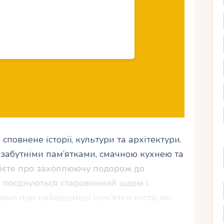
 сповнене історії, культури та архітектури.
езабутніми пам’ятками, смачною кухнею та
ієте про захоплюючу подорож до
де поєднуються старовинний шарм і
вімо про найвідоміші пам’ятки міста, які
та його найкращі магазини для шопінгу. А