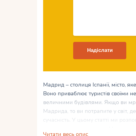
Мадрид – столиця Іспанії, місто, яке
Воно приваблює туристів своїми н
величними будівлями. Якщо ви мр
Мадрида, то ви потрапите у світ, 
сучасність. У цьому статті ми розпо
варто відвідати, смакоту Мадрида 
Читати весь опис