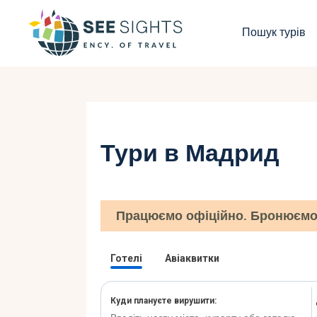
П
Пошук турів
Г
Т
К
Тури в Мадрид
І
Б
Працюємо офіційно. Бронюємо 
К