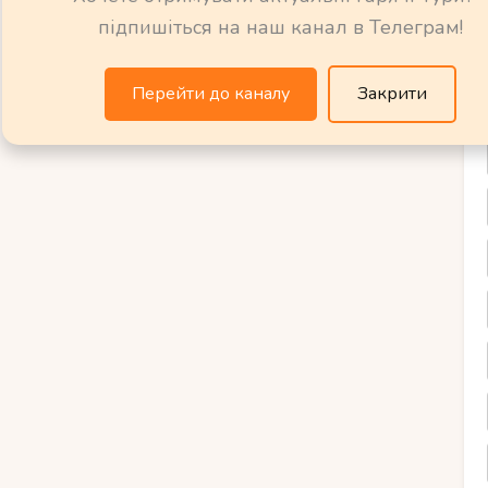
красою. Мадрид – це місто, яке пропонує
підпишіться на наш канал в Телеграм!
ня і насолоди його багатим культурним
Перейти до каналу
Закрити
рида, які варто відвідати
рто відвідати і насолодитися їх красою та
відоміших пам’яток – Королівський палац,
Цей величний будинок був споруджений у
 іспанської королевської сім’ї. Іншою
а арка Алкала, що символізує перемогу
ькала і є одним з найбільш визначних
ож варто відвідати Музей Прадо, який має