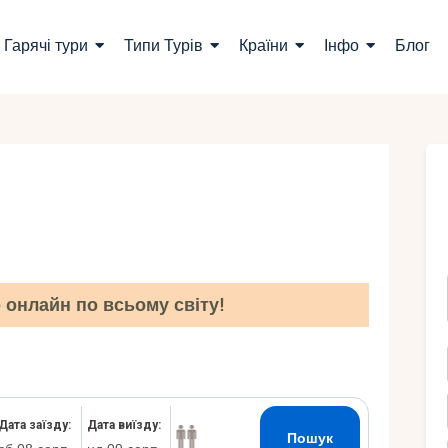
ошук турів
Гарячі тури
Типи Турів
Країни
Інфо
Блог
арячі тури
ипи Турів
раїни
нфо
лог
онлайн по всьому світу!
онтакти
Укр