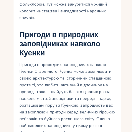
фольклором. Тут можна зануритися у живий
колорит мистецтва і вигадливості народних
звичаїв.
Пригоди в природних
заповідниках навколо
Куенки
Пригоди в природних заповідниках навколо
Куенки Старе місто Куенка може захоплювати
своєю архітектурою та історичним спадщиною,
проте ті, хто любить активний відпочинок на
природі, також знайдуть багато цікавих розваг
навколо міста. Заповідники та природні парки,
розташовані поруч з Куенкою, запрошують вас
на захоплюючі пригоди серед величних гірських
пейзажів та буйного рослинного світу. Один з
найвідоміших заповідників у цьому регіоні –