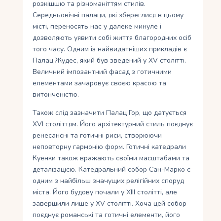
розкішшю та різноманіттям стилів.
Середньовічні палаци, які збереглися в цьому
місті, переносять нас у далеке минуле і
дозволяють уявити собі життя благородних осіб
того часу. Одним із найвидатніших прикладів є
Палац Жудес, який був зведений у XV столітті.
Величний імпозантний фасад з готичними
елементами зачаровує своєю красою та
витонченістю.
Також слід зазначити Палац Гор, що датується
XVI століттям. Його архітектурний стиль поєднує
ренесансні та готичні риси, створюючи
неповторну гармонію форм. Готичні катедрали
Куенки також вражають своїми масштабами та
деталізацією. Катедральний собор Сан-Марко є
одним з найбільш значущих релігійних споруд
міста. Його будову почали у XIII столітті, але
завершили лише у XV столітті. Хоча цей собор
поєднує романські та готичні елементи, його