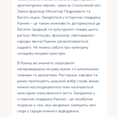
архітектурних перлин, таких як Сполучений міст,
Замок-фортеця, Монастир Педрованте та
багато інших. Зануритися у історичне спадщину
Куенки – це також можливість доторкнутися до
багатих традицій та культурного спадку цього
регіону. Мистецтво, фольклор, святкування і
народні звичаї Куенки запам’ятовуються
надовго. Не можна забути про кулінарну
складову місцевої культури.
В Куенці ви зможете скуштувати
неперевершену місцеву кухню з її унікальними
смаками та ароматами. Ресторани, кав’ярні та
ринки пропонують широкий вибір страв, якими
можна насолоджуватися поки насичуються
культурою мальовничого міста. Занурення у
історичне спадщину Куенки – це незабутня
подорож у часі, яка неодмінно залишить свої
сліди у серцях кожного відвідувача.