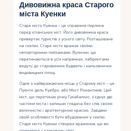
Дивовижна краса Старого
міста Куенки
Старе місто Куенка – це справжня перлина
серед іспанських міст. Його дивовижна краса
привертає туристів з усього світу. Розташоване
на скелях, Старе місто вражає своїми
неповторними пейзажами. Вулички, що
перетинаються в усіх напрямках, лабіринтами
ведуть до старовинних будівель і мальовничих
видовищних площ.
Одне з найвражаючих місць у Старому місті – це
Пуенте дель Куебро, або Мост Романтиків. Цей
міст, що перетинає річку Гукабалкос, з’єднує дві
частини міста і залишає глядача без слів своєю
величністю і архітектурною красою. Завдяки
своїй особливості бути вбудованим у скелю,
Старе місто Куенки створює враження, що ви
опинилися у казковому світі.