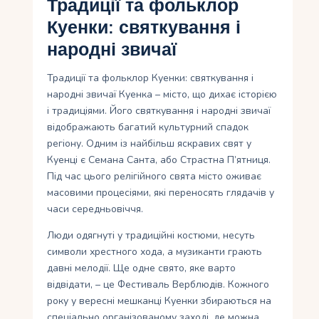
Традиції та фольклор
Куенки: святкування і
народні звичаї
Традиції та фольклор Куенки: святкування і
народні звичаї Куенка – місто, що дихає історією
і традиціями. Його святкування і народні звичаї
відображають багатий культурний спадок
регіону. Одним із найбільш яскравих свят у
Куенці є Семана Санта, або Страстна П’ятниця.
Під час цього релігійного свята місто оживає
масовими процесіями, які переносять глядачів у
часи середньовіччя.
Люди одягнуті у традиційні костюми, несуть
символи хрестного хода, а музиканти грають
давні мелодії. Ще одне свято, яке варто
відвідати, – це Фестиваль Верблюдів. Кожного
року у вересні мешканці Куенки збираються на
спеціально організованому заході, де можна