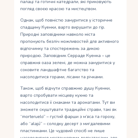
палаці та готичні катедрали, які приковують
погляд своєю красою та мистецтвом.
Однак, щоб повністю зануритися у історичне
спадщину Куенки, варто вирушити до гір.
Природні заповідники навколо міста
пропонують безліч можливостей для активного
відпочинку та спостережень за дикою
природою. Заповідник Серраде Куенка – це
справжня оаза зелені, де можна зануритися у
соковите ландшафтне багатство та
насолодитися горами, лісами та річками.
Також, щоб відчути справжню душу Куенки,
варто спробувати місцеву кухню та
насолодитися її смаками та ароматами. Тут ви
зможете скуштувати традиційні страви, такі як
“morteruelo” – густий фарши з м’яса та гороху,
або “alajú” – солодку десерт з мигдалевими
пластинками. Це чудовий спосіб не лише
насолодитися местечковими делікатесами, але