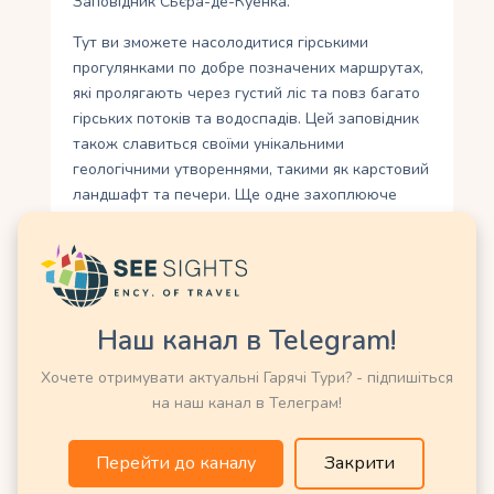
Заповідник Сьєра-де-Куенка.
Тут ви зможете насолодитися гірськими
прогулянками по добре позначених маршрутах,
які пролягають через густий ліс та повз багато
гірських потоків та водоспадів. Цей заповідник
також славиться своїми унікальними
геологічними утвореннями, такими як карстовий
ландшафт та печери. Ще одне захоплююче
місце для активного відпочинку – Природний
парк Алто-Тагус. Тут ви зможете насолодитися
плаванням човном або каяком по розлогому
ставу, який оточений живописними горами та
лузами.
Наш канал в Telegram!
Також можна провести день на велосипедному
Хочете отримувати актуальні Гарячі Тури? - підпишіться
чи піших прогулянках по добре обладнаних
на наш канал в Телеграм!
стежках парку. Пригоди в природних
заповідниках навколо Куенки – це чудовий
Перейти до каналу
Закрити
спосіб побачити багатство природи цього
регіону та насолодитися активним відпочинком