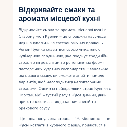
Відкривайте смаки та
аромати місцевої кухні
Відкривайте смаки та аромати місцевої кухні в
Старому місті Куенки – це справжня насолода
для шанувальників гастрономічних вражень.
Регіон Куенка славиться своєю унікальною
кулінарною спадщиною, яка поєднує традиційні
страви з інгредієнтами з регіональних ферм і
пасторських хутряних господарств. Незалежно
від вашого смаку, ви зможете знайти чимало
варіантів, щоб насолодитися неповторними
стравами. Одним із найвідоміших страв Куенки є
“Morteruelo” – густий рагу з м’яса дичини, який
приготовляється з додаванням спецій та
орехового соусу.
Ще одна популярна страва – “Альбондігас” – це
м’ясні котлети з курячого фаршу, подаються з