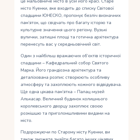
це мальовниче місто в усій його красі. Старе
місто Куенки, яке входить до списку Світової
спадщини ЮНЕСКО, пропонує безліч визначних
пам’яток, що свідчать про багату історію та
культурне значення цього регіону. Вузькі
вулички, затишні площі та готична архітектура
перенесуть вас у середньовічний світ.
Один з найбільш вражаючих об’єктів історичної
спадщини – Кафедральний собор Святого
Марка. Його грандіозна архітектура та
деталізована розпис створюють особливу
атмосферу та захоплюють кожного відвідувача.
Ще одна цікава пам’ятка – Палац-музей
Алькасар. Величний будинок колишнього
королевського дворцу захоплює своєю
розкішшю та приголомшливими видами на
місто.
Подорожуючи по Старому місту Куенки, ви
також зможете знайти багато інших цікавих