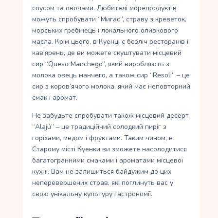
соусом та овочами. Любителі морепродуктів
можуть спробувати “Мигас”, страву з креветок,
морських гребінець і локального оливкового
масла. Крім цього, в Куенці є безліч ресторанів і
кав’ярень, де ви можете скуштувати місцевий
сир “Queso Manchego”, який виробляють з
молока овець манчего, а також сир “Resoli” – це
сир з коров’ячого молока, який має неповторний
смак і аромат.
Не забудьте спробувати також місцевий десерт
“Alajú” – це традиційний солодкий пиріг з
горіхами, медом і фруктами. Таким чином, в
Старому місті Куенки ви зможете насолодитися
багатогранними смаками і ароматами місцевої
кухні. Вам не залишиться байдужим до цих
неперевершених страв, які поглинуть вас у
свою унікальну культуру гастрономії.