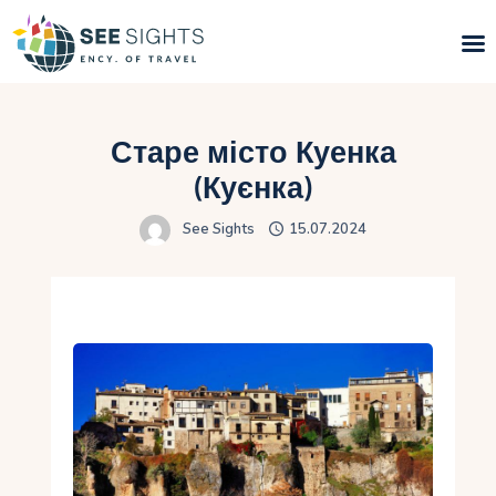
Пошук турів
Старе місто Куенка
Гарячі тури
(Куєнка)
See Sights
15.07.2024
Типи Турів
Країни
Інфо
Блог
Контакти