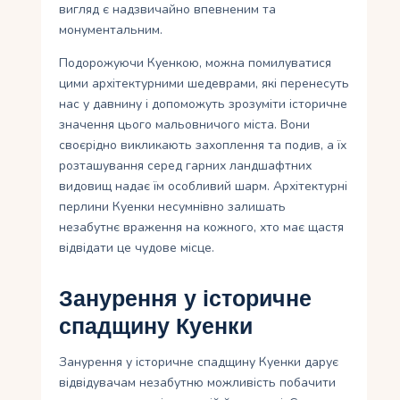
вигляд є надзвичайно впевненим та
монументальним.
Подорожуючи Куенкою, можна помилуватися
цими архітектурними шедеврами, які перенесуть
нас у давнину і допоможуть зрозуміти історичне
значення цього мальовничого міста. Вони
своєрідно викликають захоплення та подив, а їх
розташування серед гарних ландшафтних
видовищ надає їм особливий шарм. Архітектурні
перлини Куенки несумнівно залишать
незабутнє враження на кожного, хто має щастя
відвідати це чудове місце.
Занурення у історичне
спадщину Куенки
Занурення у історичне спадщину Куенки дарує
відвідувачам незабутню можливість побачити