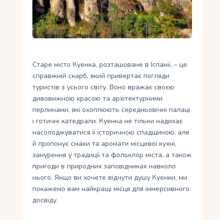
Укр
Ру
Старе місто Куенка, розташоване в Іспанії, – це
справжній скарб, який привертає погляди
туристів з усього світу. Воно вражає своєю
дивовижною красою та архітектурними
перлинами, які охоплюють середньовічні палаці
і готичні катедрали. Куенка не тільки надихає
насолоджуватися її історичною спадщиною, але
й пропонує смаки та аромати місцевої кухні,
занурення у традиції та фольклор міста, а також
пригоди в природних заповідниках навколо
нього. Якщо ви хочете відчути душу Куенки, ми
покажемо вам найкращі місця для іммерсивного
досвіду.