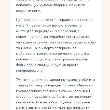
побачити цих чудових тварин і навчитися
керувати ними.
Цей фестиваль вже став справжньою гордістю
міста. У Куенці також шанують ремесла і
мистецтва, передаючи їх з покоління в
покоління. Майстри-керамісти виготовляють
унікальну кераміку, яка славиться своєю красою
та якістю. Також варто зазирнути до
майстерень текстильних ремесел, де можна
побачити процес створення ручних виробів.
Фольклорна спадщина Куенки просто
неперевершена.
Тут можна почути старовинну музику, побачити
традиційні танці та народну писанку. Мешканці
Куенки глибоко пов’язані з своїми коренями і
старанно передають це багатство наступним
поколінням. Все це робить Куенку особливим
місцем для тих, хто цікавиться традиціями та