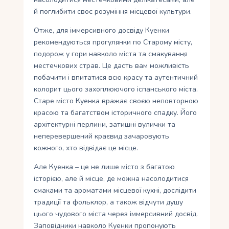
й поглибити своє розуміння місцевої культури.
Отже, для іммерсивного досвіду Куенки
рекомендуються прогулянки по Старому місту,
подорож у гори навколо міста та смакування
местечкових страв. Це дасть вам можливість
побачити і впитатися всю красу та аутентичний
колорит цього захоплюючого іспанського міста.
Старе місто Куенка вражає своєю неповторною
красою та багатством історичного спадку. Його
архітектурні перлини, затишні вулички та
неперевершений краєвид зачаровують
кожного, хто відвідає це місце.
Але Куенка – це не лише місто з багатою
історією, але й місце, де можна насолодитися
смаками та ароматами місцевої кухні, дослідити
традиції та фольклор, а також відчути душу
цього чудового міста через іммерсивний досвід.
Заповідники навколо Куенки пропонують