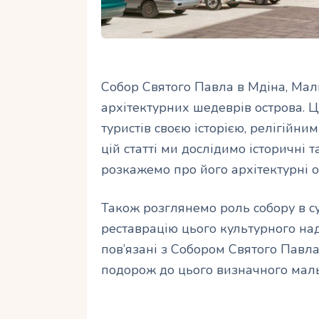
Собор Святого Павла в Мдіна, Мал
архітектурних шедеврів острова. Ц
туристів своєю історією, релігійн
цій статті ми дослідимо історичні 
розкажемо про його архітектурні о
Також розглянемо роль собору в с
реставрацію цього культурного надб
пов’язані з Собором Святого Павл
подорож до цього визначного маль