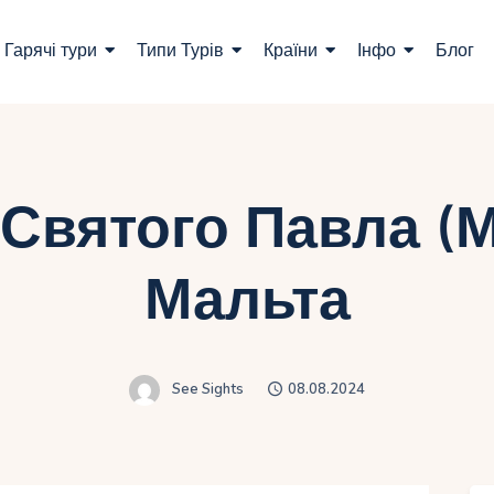
ошук турів
Гарячі тури
Типи Турів
Країни
Інфо
Блог
арячі тури
ипи Турів
раїни
Святого Павла (М
нфо
Мальта
лог
онтакти
See Sights
08.08.2024
Укр