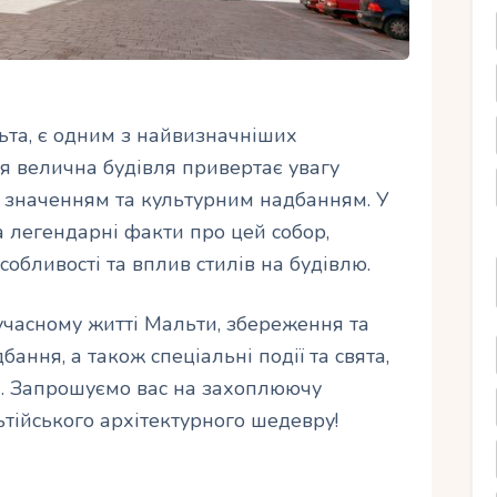
ьта, є одним з найвизначніших
я велична будівля привертає увагу
им значенням та культурним надбанням. У
та легендарні факти про цей собор,
собливості та вплив стилів на будівлю.
учасному житті Мальти, збереження та
ання, а також спеціальні події та свята,
а. Запрошуємо вас на захоплюючу
тійського архітектурного шедевру!