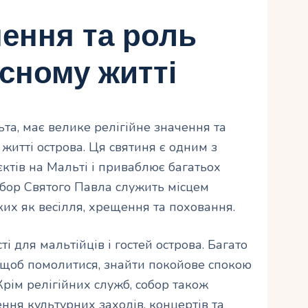
чення та роль
сному житті
та, має велике релігійне значення та
житті острова. Ця святиня є одним з
ктів на Мальті і приваблює багатьох
 Собор Святого Павла служить місцем
ких як весілля, хрещення та поховання.
ті для мальтійців і гостей острова. Багато
 щоб помолитися, знайти покойове спокою
рім релігійних служб, собор також
ня культурних заходів, концертів та