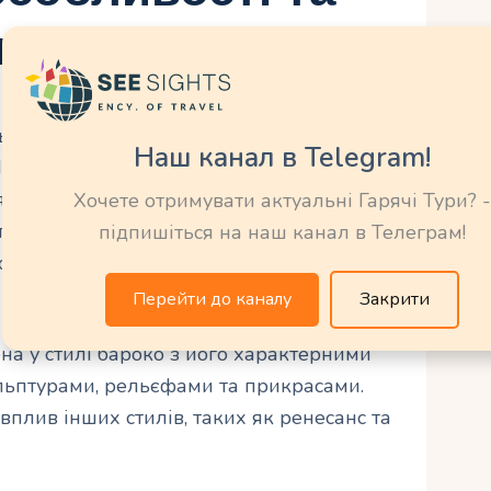
 на будівлю
ьта, вражає своєю архітектурною красою
Наш канал в Telegram!
го будівництво розпочалося у 17 столітті
 поєднує різні архітектурні стилі, що
Хочете отримувати актуальні Гарячі Тури? -
ого історичного значення. Головною
підпишіться на наш канал в Телеграм!
обору є його грандіозні розміри та
Перейти до каналу
Закрити
на у стилі бароко з його характерними
льптурами, рельєфами та прикрасами.
плив інших стилів, таких як ренесанс та