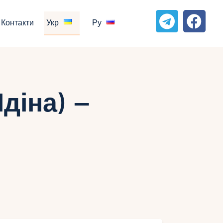
Контакти
Укр
Ру
діна) –