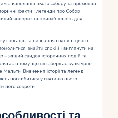
им з капеланів цього собору та промовив
сторичні факти і легенди про Собор
ивий колорит та привабливість для
у спогадів та визнання святості цього
омолитися, знайти спокій і виглянути на
р – живий свидок історичних подій та
ягає в тому, що він зберігає культурне
 Мальти. Вивчення історії та легенд
ість поглибитися у святиню цього
и його секрети.
особливості та