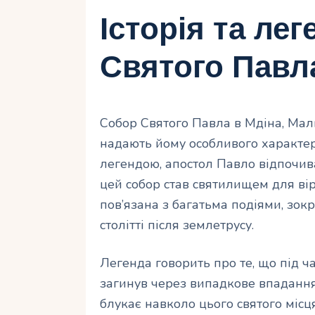
Історія та ле
Святого Павл
Собор Святого Павла в Мдіна, Мальт
надають йому особливого характеру.
легендою, апостол Павло відпочива
цей собор став святилищем для вір
пов’язана з багатьма подіями, зок
столітті після землетрусу.
Легенда говорить про те, що під ча
загинув через випадкове впадання 
блукає навколо цього святого місця