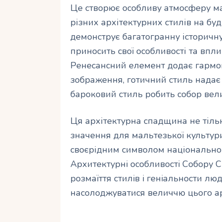
Це створює особливу атмосферу маг
різних архітектурних стилів на б
демонструє багатогранну історичн
приносить свої особливості та впл
Ренесансний елемент додає гармон
зображення, готичний стиль надає б
бароковий стиль робить собор ве
Ця архітектурна спадщина не тільк
значення для мальтезької культури
своєрідним символом національног
Архитектурнi особливостi Собору 
розмаїття стилiв i генiальности лю
насолоджуватися величчю цього а