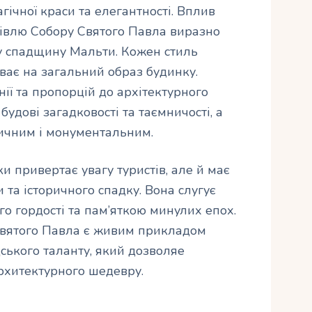
ічної краси та елегантності. Вплив
удівлю Собору Святого Павла виразно
у спадщину Мальти. Кожен стиль
иває на загальний образ будинку.
ії та пропорцій до архітектурного
удові загадковості та таємничості, а
личним і монументальним.
и привертає увагу туристів, але й має
 та історичного спадку. Вона слугує
о гордості та пам’яткою минулих епох.
Святого Павла є живим прикладом
дського таланту, який дозволяe
рхитектурного шедевру.