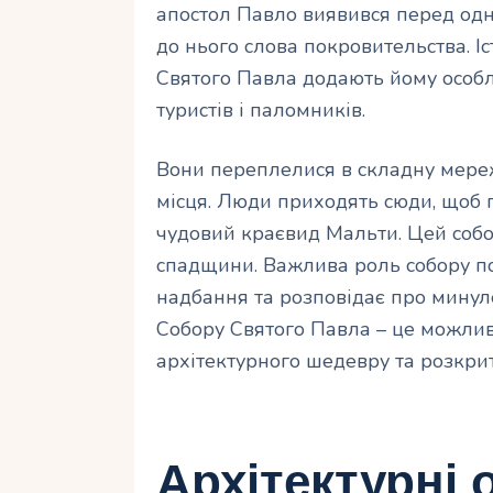
апостол Павло виявився перед одн
до нього слова покровительства. І
Святого Павла додають йому особл
туристів і паломників.
Вони переплелися в складну мереж
місця. Люди приходять сюди, щоб п
чудовий краєвид Мальти. Цей собо
спадщини. Важлива роль собору пол
надбання та розповідає про минуле
Собору Святого Павла – це можлив
архітектурного шедевру та розкрит
Архітектурні 