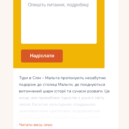
Тури в Слім – Мальта пропонують незабутню
подорож до столиці Мальти, де поєднуються
витончений шарм історії та сучасні розваги. Це
місце, яке приваблює туристів з усього світу
своєю багатою культурною спадщиною,
захоплюючими пам’ятками та вражаючою
архітектурою. Ви зможете насолодитися
найкращими туристичними атракціями, відвідати
Читати весь опис