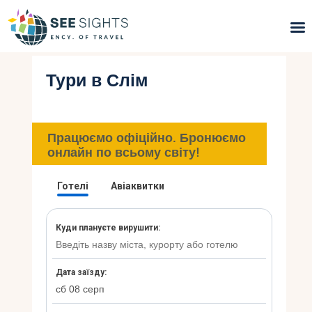
Тури в Слім
Пошук турів
Гарячі тури
Працюємо офіційно. Бронюємо
Типи Турів
онлайн по всьому світу!
Країни
Інфо
Блог
Контакти