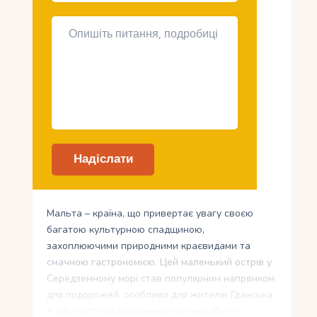
Мальта – країна, що привертає увагу своєю
багатою культурною спадщиною,
захоплюючими природними краєвидами та
смачною гастрономією. Цей маленький острів у
Середземному морі став популярним напрямком
для подорожей, особливо для жителів Гданська.
У цій статті ми розкажемо про незабутні