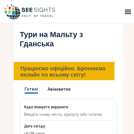
Тури на Мальту з
Пошук турів
Гданська
Гарячі тури
Типи Турів
Працюємо офіційно. Бронюємо
онлайн по всьому світу!
Країни
Інфо
Блог
Контакти