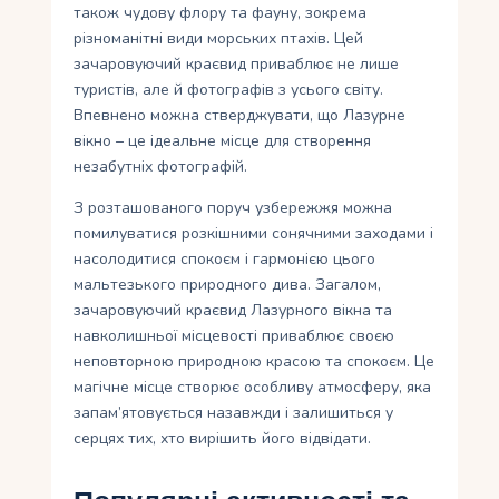
також чудову флору та фауну, зокрема
різноманітні види морських птахів. Цей
зачаровуючий краєвид приваблює не лише
туристів, але й фотографів з усього світу.
Впевнено можна стверджувати, що Лазурне
вікно – це ідеальне місце для створення
незабутніх фотографій.
З розташованого поруч узбережжя можна
помилуватися розкішними сонячними заходами і
насолодитися спокоєм і гармонією цього
мальтезького природного дива. Загалом,
зачаровуючий краєвид Лазурного вікна та
навколишньої місцевості приваблює своєю
неповторною природною красою та спокоєм. Це
магічне місце створює особливу атмосферу, яка
запам’ятовується назавжди і залишиться у
серцях тих, хто вирішить його відвідати.