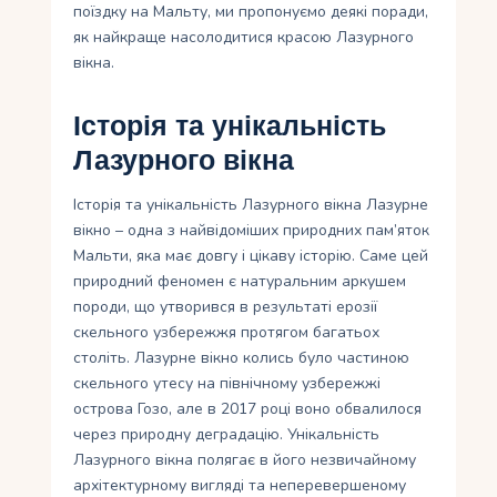
поїздку на Мальту, ми пропонуємо деякі поради,
як найкраще насолодитися красою Лазурного
вікна.
Історія та унікальність
Лазурного вікна
Історія та унікальність Лазурного вікна Лазурне
вікно – одна з найвідоміших природних пам’яток
Мальти, яка має довгу і цікаву історію. Саме цей
природний феномен є натуральним аркушем
породи, що утворився в результаті ерозії
скельного узбережжя протягом багатьох
століть. Лазурне вікно колись було частиною
скельного утесу на північному узбережжі
острова Гозо, але в 2017 році воно обвалилося
через природну деградацію. Унікальність
Лазурного вікна полягає в його незвичайному
архітектурному вигляді та неперевершеному