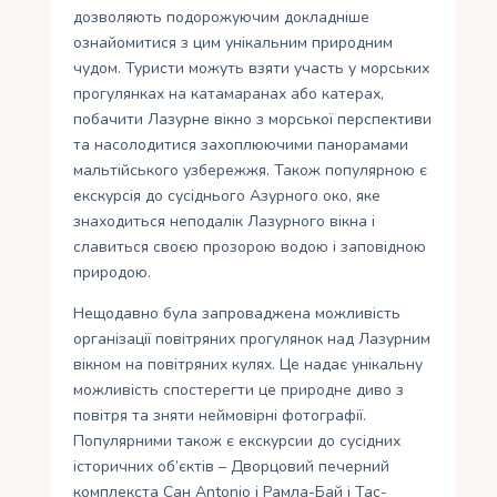
дозволяють подорожуючим докладніше
ознайомитися з цим унікальним природним
чудом. Туристи можуть взяти участь у морських
прогулянках на катамаранах або катерах,
побачити Лазурне вікно з морської перспективи
та насолодитися захоплюючими панорамами
мальтійського узбережжя. Також популярною є
екскурсія до сусіднього Азурного око, яке
знаходиться неподалік Лазурного вікна і
славиться своєю прозорою водою і заповідною
природою.
Нещодавно була запроваджена можливість
організації повітряних прогулянок над Лазурним
вікном на повітряних кулях. Це надає унікальну
можливість спостерегти це природне диво з
повітря та зняти неймовірні фотографії.
Популярними також є екскурсии до сусiдних
iсторичних об’єктiв – Дворцовий печерний
комплекста Сан Аntonio i Рамла-Бай і Тас-