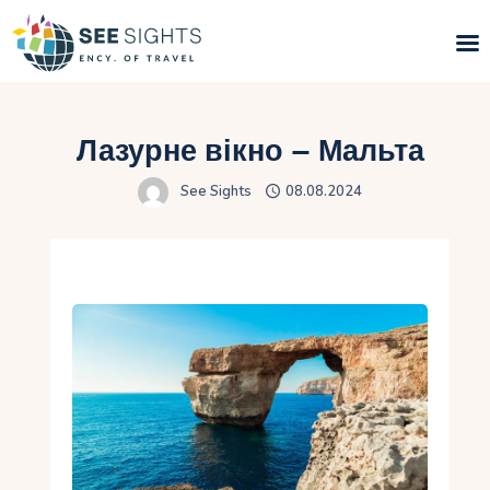
Пошук турів
Лазурне вікно – Мальта
Гарячі тури
See Sights
08.08.2024
Типи Турів
Країни
Інфо
Блог
Контакти