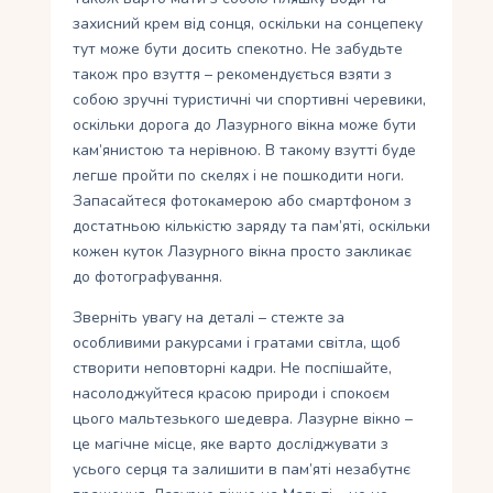
захисний крем від сонця, оскільки на сонцепеку
тут може бути досить спекотно. Не забудьте
також про взуття – рекомендується взяти з
собою зручні туристичні чи спортивні черевики,
оскільки дорога до Лазурного вікна може бути
кам’янистою та нерівною. В такому взутті буде
легше пройти по скелях і не пошкодити ноги.
Запасайтеся фотокамерою або смартфоном з
достатньою кількістю заряду та пам’яті, оскільки
кожен куток Лазурного вікна просто закликає
до фотографування.
Зверніть увагу на деталі – стежте за
особливими ракурсами і гратами світла, щоб
створити неповторні кадри. Не поспішайте,
насолоджуйтеся красою природи і спокоєм
цього мальтезького шедевра. Лазурне вікно –
це магічне місце, яке варто досліджувати з
усього серця та залишити в пам’яті незабутнє