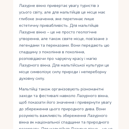
Лазурне вікно привертає увагу туристів з
усього світу, але для мальтійців це місце має
глибоке значення, яке перетинає лише
естетичну привабливість. Для мальтійців
Лазурне вікно – це не просто геологічне
утворення, але також святе місце, пов’язане з
легендами та переказами. Вони передають цю
спадщину з покоління в покоління,
розповідаючи про чаруючу красу і магію
Лазурного вікна. Для мальтійської культури це
місце символізує силу природи і непереборну
духовну силу.
Мальтійці також організовують різноманітні
заходи та фестивалі навколо Лазурного вікна,
щоб показати його значення і привернути увагу
до збереження цього природного дива. Вони
розуміють важливість збереження Лазурного
вікна як національної спадщини та природного
резервату. Для мальтійців Лазурне вікно – це не