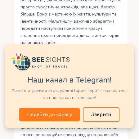
просто туристична атракція, але щось багато
більше. Воно є частиною їх життя, культури та
ідентичності. Мальтійцям важливо зберегти і
передати наступним поколінням красу і
значення цього природного дива, яке так гордо
називають своїм.
Секрети фотографування
Лазурного вікна: як
Наш канал в Telegram!
зробити незабутні знімки
Хочете отримувати актуальні Гарячі Тури? - підпишіться
Фотографування Лазурного вікна на Мальті – це
на наш канал в Телеграм!
справжнє задоволення для будь-якого
любителя фотографії. Але як зробити незабутні
знімки цього унікального природного
Перейти до каналу
Закрити
пам’ятника? Ось декілька секретів, які
допоможуть вам зробити найкращі фото. Перш
за все, розплануйте свою поїздку на ранок або