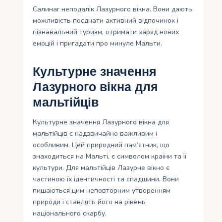
Салинаr неподалiк Лазурного вiкна. Вони дають
можливiсть поєднати активний вiдпочинок i
пiзнавальний туризм, отримати заряд нових
емоцiй i пригадати про минуле Мальти.
Культурне значення
Лазурного вікна для
мальтійців
Культурне значення Лазурного вікна для
мальтійців є надзвичайно важливим і
особливим. Цей природний пам’ятник, що
знаходиться на Мальті, є символом країни та її
культури. Для мальтійців Лазурне вікно є
частиною їх ідентичності та спадщини. Вони
пишаються цим неповторним утворенням
природи і ставлять його на рівень
національного скарбу.