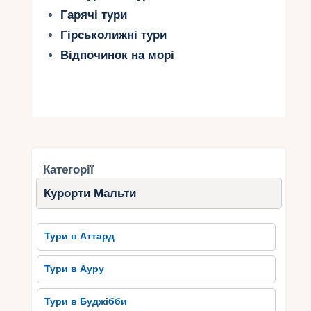
Гарячі тури
Гірськолижні тури
Відпочинок на морі
Категорії
Курорти Мальти
Тури в Аттард
Тури в Ауру
Тури в Буджібби