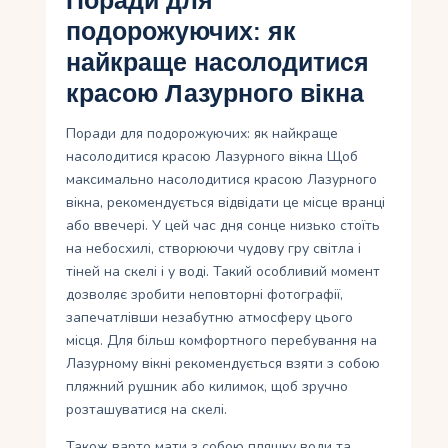
Поради для
подорожуючих: як
найкраще насолодитися
красою Лазурного вікна
Поради для подорожуючих: як найкраще
насолодитися красою Лазурного вікна Щоб
максимально насолодитися красою Лазурного
вікна, рекомендується відвідати це місце вранці
або ввечері. У цей час дня сонце низько стоїть
на небосхилі, створюючи чудову гру світла і
тіней на скелі і у воді. Такий особливий момент
дозволяє зробити неповторні фотографії,
запечатлівши незабутню атмосферу цього
місця. Для більш комфортного перебування на
Лазурному вікні рекомендується взяти з собою
пляжний рушник або килимок, щоб зручно
розташуватися на скелі.
Також варто мати з собою пляшку води та