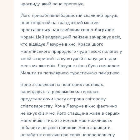
краєвиду, який воно пропонує.
Його привабливий барвистий скальний аркуш,
перетворений на грандіозний мостик,
простягається над глибоким синьо-багряним
морем. Цей видовищний пейзаж зачаровує всіх,
хто відвідує Лазурне вікно. Краса цього
мальтійського природного чуда також полягає у
своїй історичній та культурній значущості для
местних жителів. Лазурне вікно було символом
Мальти та популярною туристичною пам’яткою.
Воно з’являлося на поштових листівках,
календарях та рекламних матеріалах,
представляючи красу острова світовому
співтовариству. Хоча Лазурне вікно фактично
не існує фізично, його спадщина живе в серцях
мальтійців і тих, хто колись мав можливість
побачити це диво природи. Воно залишить
незабутнє спогади про свою неперевершену