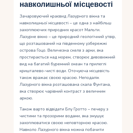
навколишньої місцевості
Зачаровуючий краєвид Лазурного вікна та
навколишньої місцевості – це одна з найбільш
захоплюючих природних красот Мальти.
Лазурне вікно – це природний геологічний утвір,
що розташований на південному узбережжі
острова Гоцо. Величезна скеля з арки, яка
простирається над морем, створює дивовижний
вид на багатий буремний океан та прилеглі
кришталево-чисті води. Оточуюча місцевість
також вражає своєю красою. Неподалік
Лазурного вікна розташована скала Фунтана,
яка створює чарівний контраст з величним
аркою.
Також варто відвідати Блу Гротто – печеру з
чистими та прозорими водами, яка змушує
захоплюватися своєю неповторною красою.
Навколо Лазурного вікна можна побачити