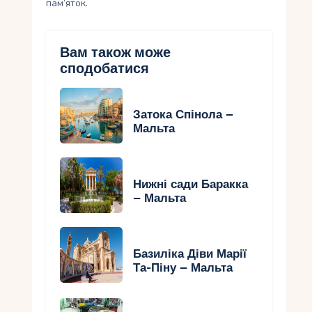
пам’яток.
Вам також може
сподобатися
Затока Спінола –
Мальта
Нижні сади Баракка
– Мальта
Базиліка Діви Марії
Та-Піну – Мальта