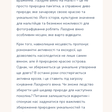
враження. Лазурне вікно на Мальті – це не
просто природна пам’ятка, а справжнє диво
природи, яке зачаровує своєю красою та
унікальністю. Його історія, культурне значення
для мальтійців та безмежні можливості для
фотографування роблять Лазурне вікно
особливим місцем, яке варто відвідати.
Крім того, навколишня місцевість пропонує
різноманітні активності та екскурсії, що
дозволяють насолодитися не лише самим
вікном, але й природною красою острова.
Однак, чи збережеться це унікальне утворення
ще довго? В останні роки спостерігається
активна ерозія, і це ставить під загрозу
існування Лазурного вікна. Чи зможе людство
зберегти цей шедевр природи для наступних
поколінь? Питання залишається відкритим і
спонукає нас задуматися про важливість
збереження природних унікальностей та