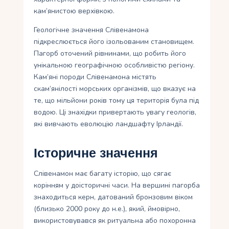
кам’янистою верхівкою.
Геологічне значення Слівенамона
підкреслюється його ізольованим становищем.
Пагорб оточений рівнинами, що робить його
унікальною географічною особливістю регіону.
Кам’яні породи Слівенамона містять
скам’янілості морських організмів, що вказує на
те, що мільйони років тому ця територія була під
водою. Ці знахідки привертають увагу геологів,
які вивчають еволюцію ландшафту Ірландії.
Історичне значення
Слівенамон має багату історію, що сягає
корінням у доісторичні часи. На вершині пагорба
знаходиться керн, датований бронзовим віком
(близько 2000 року до н.е.), який, ймовірно,
використовувався як ритуальна або похоронна