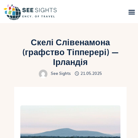
Пошук турів
Скелі Слівенамона
Гарячі тури
(графство Тіпперері) —
Ірландія
Типи Турів
See Sights
21.05.2025
Країни
Інфо
Блог
Контакти