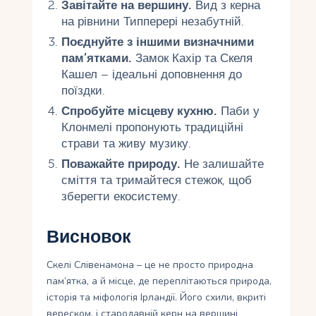
Завітайте на вершину.
Вид з керна
на рівнини Типперері незабутній.
Поєднуйте з іншими визначними
пам’ятками.
Замок Кахір та Скеля
Кашел – ідеальні доповнення до
поїздки.
Спробуйте місцеву кухню.
Паби у
Клонмелі пропонують традиційні
страви та живу музику.
Поважайте природу.
Не залишайте
сміття та тримайтеся стежок, щоб
зберегти екосистему.
Висновок
Скелі Слівенамона – це не просто природна
пам’ятка, а й місце, де переплітаються природа,
історія та міфологія Ірландії. Його схили, вкриті
вереском, і стародавній керн на вершині