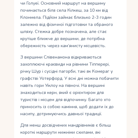
чи Голуеї. Основний маршрут на вершину
починається біля села Кілкеш, за 10 км від
Клонмела. Підйом займає близько 2-3 годин
залежно від фізичної підготовки та обраного
шляху. Стежка добре позначена, але стає
крутіше ближче до вершини, де потрібна
обережність через кам’янисту місцевість.
З вершини Слівенамона відкриваються
захоплюючі краєвиди на рівнини Тіпперері,
річку Шур і сусідні пагорби, такі як Комераг у
графстві Уотерфорд. У ясні дні можна побачити
навіть гори Уїклоу на півночі. На вершині
знаходиться керн, який є орієнтиром для
туристів і місцем для відпочинку. Багато хто
приносить із собою каміння, щоб додати їх до
насипу, дотримуючись давньої традиції.
Для менш досвідчених мандрівників є більш
короткі маршрути нижніми схилами, які