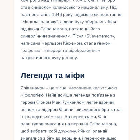
контроль над Тіпперері. У ХІХ столітті пагорб
став символом ірландського націоналізму. Під
час повстання 1848 року, відомого як повстання
“Молода Ірландія”, лідери руху збиралися біля
підніжжя Слівенамона, натхненні його
символічним значенням. Пісня «Slievenamon»,
написана Чарльзом Кікхемом, стала гімном
графства Тіпперері та відображенням
патріотичного духу регіону.
Легенди та міфи
Слівенамон – це місце, наповнене кельтською
міфологією. Найвідоміша легенда пов’язана з
героєм Фіоном Мак Кумхейлом, легендарним
воїном та лідером Фіанни, військового братства
в ірландських міфах. За переказами, Фіон
влаштував змагання на вершині Слівенамона,
щоб вибрати собі дружину. Жінки Ірландії
змагалися з бігу до вершини, і переможницею