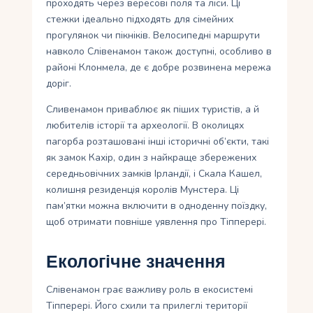
проходять через вересові поля та ліси. Ці
стежки ідеально підходять для сімейних
прогулянок чи пікніків. Велосипедні маршрути
навколо Слівенамон також доступні, особливо в
районі Клонмела, де є добре розвинена мережа
доріг.
Сливенамон приваблює як піших туристів, а й
любителів історії та археології. В околицях
пагорба розташовані інші історичні об’єкти, такі
як замок Кахір, один з найкраще збережених
середньовічних замків Ірландії, і Скала Кашел,
колишня резиденція королів Мунстера. Ці
пам’ятки можна включити в одноденну поїздку,
щоб отримати повніше уявлення про Тіпперері.
Екологічне значення
Слівенамон грає важливу роль в екосистемі
Тіпперері. Його схили та прилеглі території