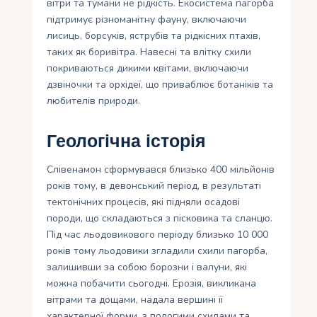
вітри та тумани не рідкість. Екосистема пагорба
підтримує різноманітну фауну, включаючи
лисиць, борсуків, яструбів та рідкісних птахів,
таких як боривітра. Навесні та влітку схили
покриваються дикими квітами, включаючи
дзвіночки та орхідеї, що приваблює ботаніків та
любителів природи.
Геологічна історія
Слівенамон сформувався близько 400 мільйонів
років тому, в девонський період, в результаті
тектонічних процесів, які підняли осадові
породи, що складаються з пісковика та сланцю.
Під час льодовикового періоду близько 10 000
років тому льодовики згладили схили пагорба,
залишивши за собою борозни і валуни, які
можна побачити сьогодні. Ерозія, викликана
вітрами та дощами, надала вершині її
характерної форми, з пологими схилами та