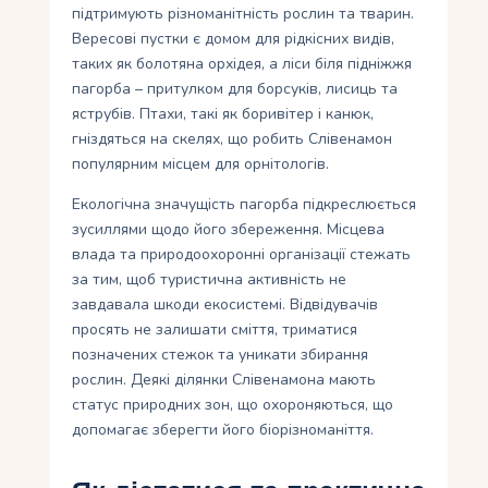
підтримують різноманітність рослин та тварин.
Вересові пустки є домом для рідкісних видів,
таких як болотяна орхідея, а ліси біля підніжжя
пагорба – притулком для борсуків, лисиць та
яструбів. Птахи, такі як боривітер і канюк,
гніздяться на скелях, що робить Слівенамон
популярним місцем для орнітологів.
Екологічна значущість пагорба підкреслюється
зусиллями щодо його збереження. Місцева
влада та природоохоронні організації стежать
за тим, щоб туристична активність не
завдавала шкоди екосистемі. Відвідувачів
просять не залишати сміття, триматися
позначених стежок та уникати збирання
рослин. Деякі ділянки Слівенамона мають
статус природних зон, що охороняються, що
допомагає зберегти його біорізноманіття.