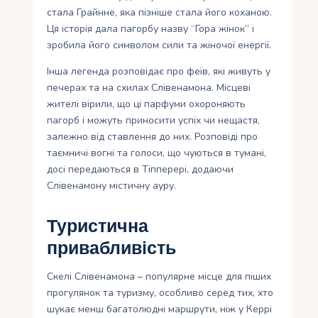
стала Грайнне, яка пізніше стала його коханою.
Ця історія дала пагорбу назву “Гора жінок” і
зробила його символом сили та жіночої енергії.
Інша легенда розповідає про феїв, які живуть у
печерах та на схилах Слівенамона. Місцеві
жителі вірили, що ці парфуми охороняють
пагорб і можуть приносити успіх чи нещастя,
залежно від ставлення до них. Розповіді про
таємничі вогні та голоси, що чуються в тумані,
досі передаються в Тіпперері, додаючи
Слівенамону містичну ауру.
Туристична
привабливість
Скелі Слівенамона – популярне місце для піших
прогулянок та туризму, особливо серед тих, хто
шукає менш багатолюдні маршрути, ніж у Керрі