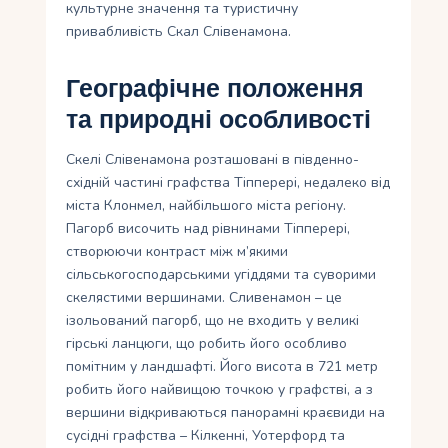
культурне значення та туристичну
привабливість Скал Слівенамона.
Географічне положення
та природні особливості
Скелі Слівенамона розташовані в південно-
східній частині графства Тіпперері, недалеко від
міста Клонмел, найбільшого міста регіону.
Пагорб височить над рівнинами Тіпперері,
створюючи контраст між м’якими
сільськогосподарськими угіддями та суворими
скелястими вершинами. Сливенамон – це
ізольований пагорб, що не входить у великі
гірські ланцюги, що робить його особливо
помітним у ландшафті. Його висота в 721 метр
робить його найвищою точкою у графстві, а з
вершини відкриваються панорамні краєвиди на
сусідні графства – Кілкенні, Уотерфорд та