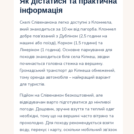
Як дістатися та практична
інформація
Скелі Слівенамона легко доступні з Клонмела,
який знаходиться за 10 км від пагорба. Клонмел
добре пов’язаний з Дубліном (2,5 години на
машині або поїзді), Корком (1,5 години) та
Лімеріком (1 година). Основне паркування для
походів знаходиться біля села Кілкеш, звідки
починається головна стежка на вершину.
Громадський транспорт до Кілкеша обмежений,
тому оренда автомобіля – найкращий варіант
для туристів.
Підйом на Слівенамон безкоштовний, але
відвідувачам варто підготуватися до мінливої ​​
погоди. Дощовик, зручне взуття та теплий одяг
необхідні, тому що на вершині часто вітряно та
прохолодно. Для походу рекомендується взяти
воду, перекус і карту, оскільки мобільний зв’язок