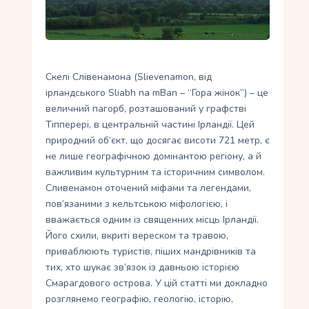
Укр
Ру
Скелі Слівенамона (Slievenamon, від
ірландського Sliabh na mBan – “Гора жінок”) – це
величний пагорб, розташований у графстві
Тіпперері, в центральній частині Ірландії. Цей
природний об’єкт, що досягає висоти 721 метр, є
не лише географічною домінантою регіону, а й
важливим культурним та історичним символом.
Сливенамон оточений міфами та легендами,
пов’язаними з кельтською міфологією, і
вважається одним із священних місць Ірландії.
Його схили, вкриті вереском та травою,
приваблюють туристів, піших мандрівників та
тих, хто шукає зв’язок із давньою історією
Смарагдового острова. У цій статті ми докладно
розглянемо географію, геологію, історію,