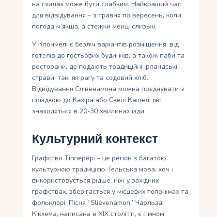
на схилах може бути слабким. Найкращий час
для відвідування – з травня по вересень, коли
погода м’якша, а стежки менш слизькі.
У Клонмелі є безліч варіантів розміщення, від
готелів до гостьових будинків, а також паби та
ресторани, де подають традиційні ірландські
страви, такі як рагу та содовий хліб.
Відвідування Слівенамона можна поєднувати з
поїздкою до Кахіра або Скелі Кашел, які
знаходяться в 20-30 хвилинах їзди.
Культурний контекст
Графство Тіпперері – це регіон з багатою
культурною традицією. Гельська мова, хоч і
використовується рідше, ніж у західних
графствах, зберігається у місцевих топонімах та
фольклорі. Пісня “Slievenamon” Чарльза
Кікхема, написана в XIX столітті, є гімном