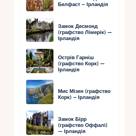
Белфаст – Ірландія
Замок Десмонд
(графство Лімерік) —
Ірландія
Острів Гарніш
(графство Корк) —
Ірландія
Мис Мізен (графство
Корк) – Ірландія
Замок Бірр
(графство Оффалі)
— Ірландія