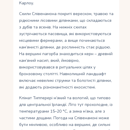
Карлоу.
Схили Слівенамона покриті вереском, травою та
рідкісними лісовими ділянками, що складаються
з дубів та ясенів. На нижніх схилах
зустрічаються пасовища, які використовуються
місцевими фермерами, а вище починаються
кам’янисті ділянки, де рослинність стає рідшою.
На вершині пагорба знаходиться керн – древній
кам’яний насип, який, ймовірно,
використовувався в ритуальних цілях у
бронзовому столітті. Навколишній ландшафт
включає невеликі струмки та болотисті ділянки,
які додають різноманітності екосистемі.
Клімат Типперері м’який та вологий, що типово
для центральної Ірландії. Літо тут прохолодне, із
температурами 15–20 °C, а зима м’яка, але з
частими дощами. Погода на Слівенамоні може
бути мінливою, особливо на вершині, де сильні