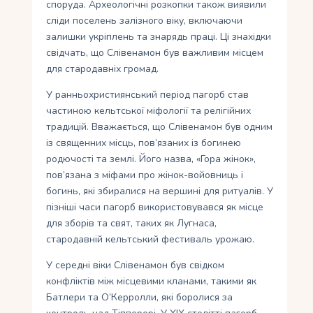
споруда. Археологічні розкопки також виявили
сліди поселень залізного віку, включаючи
залишки укріплень та знарядь праці. Ці знахідки
свідчать, що Слівенамон був важливим місцем
для стародавніх громад.
У ранньохристиянський період пагорб став
частиною кельтської міфології та релігійних
традицій. Вважається, що Слівенамон був одним
із священних місць, пов’язаних із богинею
родючості та землі. Його назва, «Гора жінок»,
пов’язана з міфами про жінок-войовниць і
богинь, які збиралися на вершині для ритуалів. У
пізніші часи пагорб використовувався як місце
для зборів та свят, таких як Лугнаса,
стародавній кельтський фестиваль урожаю.
У середні віки Слівенамон був свідком
конфліктів між місцевими кланами, такими як
Батлери та О’Керролли, які боролися за