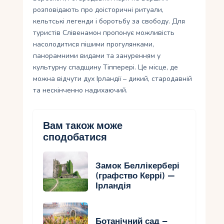
розповідають про доісторичні ритуали,
кельтські легенди і боротьбу за свободу. Для
туристів Слівенамон пропонує можливість
насолодитися пішими прогулянками,
панорамними видами та зануренням у
культурну спадщину Тіпперері. Це місце, де
можна відчути дух Ірландії – дикий, стародавній
та нескінченно надихаючий.
Вам також може
сподобатися
Замок Беллікербері
(графство Керрі) —
Ірландія
Ботанічний сад –