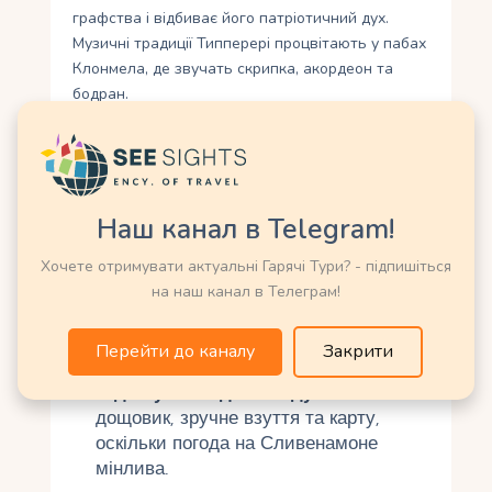
графства і відбиває його патріотичний дух.
Музичні традиції Типперері процвітають у пабах
Клонмела, де звучать скрипка, акордеон та
бодран.
Слівенамон також надихав поетів та
художників. Його образ як самотньої гори, що
височіє над рівнинами, часто використовувався
в літературі як символ стійкості та свободи.
Наш канал в Telegram!
Щорічні фестивалі, такі як Clonmel Junction
Festival, наголошують на творчому духі регіону,
Хочете отримувати актуальні Гарячі Тури? - підпишіться
залучаючи музикантів, художників та туристів.
на наш канал в Телеграм!
Поради для туристів
Перейти до каналу
Закрити
Підготуйтеся до походу.
Візьміть
дощовик, зручне взуття та карту,
оскільки погода на Сливенамоне
мінлива.