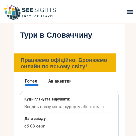
Тури в Словаччину
Пошук турів
Гарячі тури
Працюємо офіційно. Бронюємо
Типи Турів
онлайн по всьому світу!
Країни
Інфо
Блог
Контакти