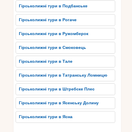
Культурна спадщина
Гірськолижні тури в Подбанське
Словаччини: замки, церкви
Гірськолижні тури в Рогаче
та музеї
У Словаччині велика культурна спадщина, яка
Гірськолижні тури в Ружомберок
включає в себе багато цікавих об’єктів. Одним з
найбільш захоплюючих аспектів є замки, церкви
Гірськолижні тури в Смоковець
та музеї. Замки Словаччини приваблюють
туристів своєю маєстатичною архітектурою та
Гірськолижні тури в Тале
багатою історією.
Гірськолижні тури в Татранську Ломницю
Наприклад, Боємський замок у місті Лейбах є
одним з найвпливовіших середньовічних замків
Гірськолижні тури в Штребске Плес
у Словаччині і пропонує захоплюючий огляд
історичного минулого регіону. Крім того,
Гірськолижні тури в Ясенську Долину
Словаччина славиться своїми величними
церквами, які представляють різноманітні
Гірськолижні тури в Ясна
архітектурні стилі. Наприклад, Свято-
Мартинська катедра в Братиславі є найбільшою