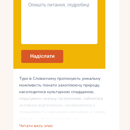
Тури в Словаччину пропонують унікальну
можливість пізнати захоплюючу природу,
насолодитися культурною спадщиною,
скуштувати смачну гастрономію, зайнятися
активним відпочинком, ознайомитися з
традиціями та народними звичаями, а також
відвідати курорти для здоров’я.
Читати весь опис
Від гір і озер до замків і музеїв, від пішохідних