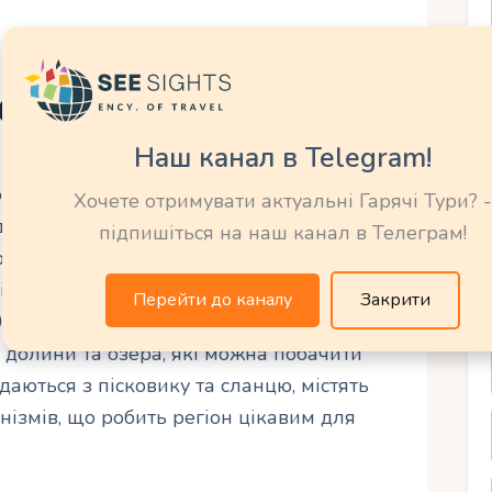
торія
Наш канал в Telegram!
400 мільйонів років тому, в девонський
Хочете отримувати актуальні Гарячі Тури? -
ідняли осадові породи, що утворюють гори
підпишіться на наш канал в Телеграм!
 дощами та океанськими хвилями, надала
заного вигляду. Під час останнього
Перейти до каналу
Закрити
0 000 років тому, льодовики згладили
 долини та озера, які можна побачити
адаються з пісковику та сланцю, містять
нізмів, що робить регіон цікавим для