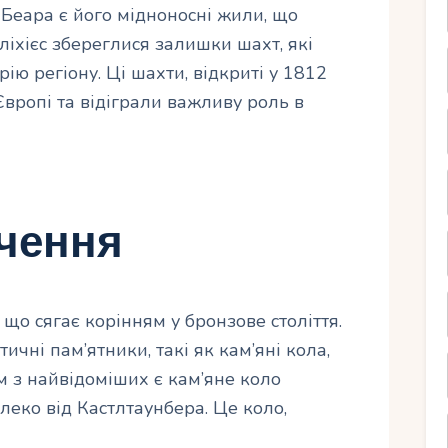
 Беара є його мідноносні жили, що
лліхієс збереглися залишки шахт, які
ію регіону. Ці шахти, відкриті у 1812
Європі та відіграли важливу роль в
ачення
, що сягає корінням у бронзове століття.
ичні пам’ятники, такі як кам’яні кола,
им з найвідоміших є кам’яне коло
еко від Кастлтаунбера. Це коло,