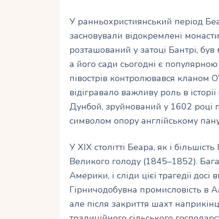
У ранньохристиянський період Беа
засновували відокремлені монастир
розташований у затоці Бантрі, був 
а його сади сьогодні є популярною
півострів контролювався кланом О’
відігравало важливу роль в історії 
Дунбой, зруйнований у 1602 році п
символом опору англійському пан
У ХІХ столітті Беара, як і більшіст
Великого голоду (1845–1852). Бага
Америки, і сліди цієї трагедії досі
Гірничодобувна промисловість в Ал
але після закриття шахт наприкінці
традиційного сільського господарс