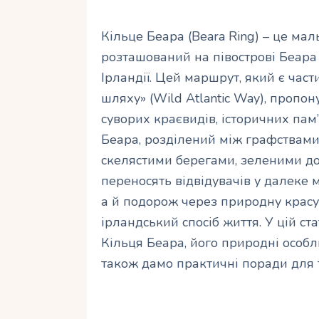
Кільце Беара (Beara Ring) – це ма
розташований на півострові Беара 
Ірландії. Цей маршрут, який є ча
шляху» (Wild Atlantic Way), проп
суворих краєвидів, історичних пам’
Беара, розділений між графствами 
скелястими берегами, зеленими до
переносять відвідувачів у далеке м
а й подорож через природну красу,
ірландський спосіб життя. У цій с
Кільця Беара, його природні особли
також дамо практичні поради для т