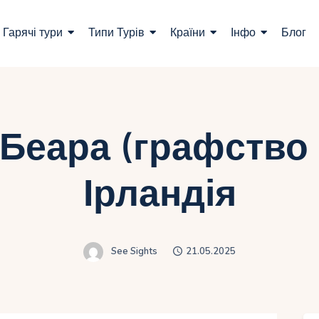
ошук турів
Гарячі тури
Типи Турів
Країни
Інфо
Блог
арячі тури
ипи Турів
раїни
 Беара (графство 
нфо
Ірландія
лог
онтакти
See Sights
21.05.2025
Укр