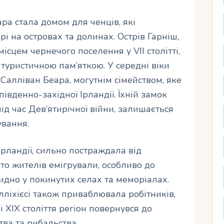
ра стала домом для ченців, які
і на островах та долинах. Острів Гарніш,
місцем чернечого поселення у VII столітті,
 туристичною пам’яткою. У середні віки
Салліван Беара, могутнім сімейством, яке
південно-західної Ірландії. Їхній замок
ід час Дев’ятирічної війни, залишається
ування.
ь Ірландії, сильно постраждала від
то жителів емігрували, особливо до
 видно у покинутих селах та меморіалах.
ліхієсі також приваблювала робітників,
 XIX століття регіон повернувся до
тва та рибальства.