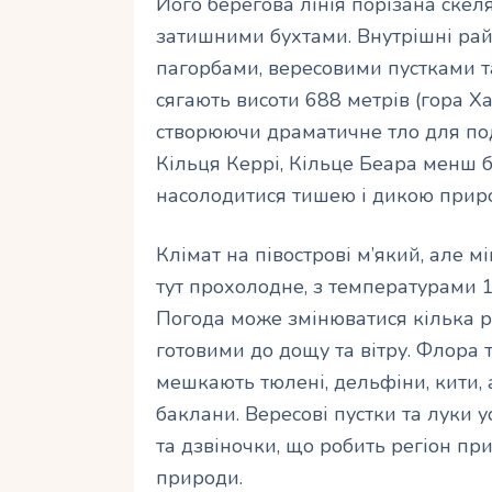
Його берегова лінія порізана ске
затишними бухтами. Внутрішні рай
пагорбами, вересовими пустками т
сягають висоти 688 метрів (гора Х
створюючи драматичне тло для под
Кільця Керрі, Кільце Беара менш 
насолодитися тишею і дикою прир
Клімат на півострові м’який, але м
тут прохолодне, з температурами 15
Погода може змінюватися кілька ра
готовими до дощу та вітру. Флора т
мешкають тюлені, дельфіни, кити, а
баклани. Вересові пустки та луки 
та дзвіночки, що робить регіон пр
природи.