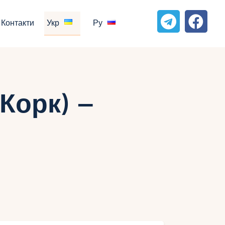
Контакти
Укр
Ру
Корк) –