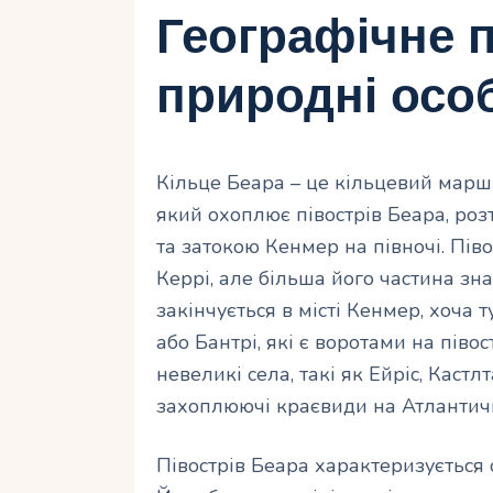
Географічне 
природні осо
Кільце Беара – це кільцевий марш
який охоплює півострів Беара, роз
та затокою Кенмер на півночі. Пів
Керрі, але більша його частина зн
закінчується в місті Кенмер, хоча 
або Бантрі, які є воротами на піво
невеликі села, такі як Ейріс, Кастл
захоплюючі краєвиди на Атлантичн
Півострів Беара характеризується