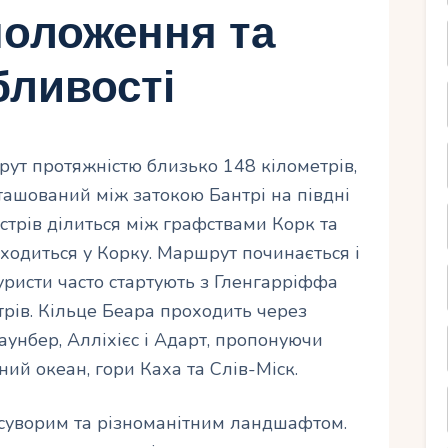
положення та
бливості
рут протяжністю близько 148 кілометрів,
ташований між затокою Бантрі на півдні
острів ділиться між графствами Корк та
аходиться у Корку. Маршрут починається і
туристи часто стартують з Гленгарріффа
стрів. Кільце Беара проходить через
таунбер, Алліхієс і Адарт, пропонуючи
ий океан, гори Каха та Слів-Міск.
 суворим та різноманітним ландшафтом.