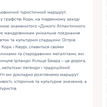
льовничий туристичний маршрут,
у графстві Корк, на південному заході
стиною знаменитого «Дикого Атлантичного
онує мандрівникам унікальне поєднання
яток та культурної спадщини. Острів
Корк і Керрі, славиться своїми
линами та стародавніми мегалітами, які
инуле Ірландії. Кільце Беара – це дорога,
 кельтські легенди і традиційний
татті ми докладно розглянемо маршрут
вості, історичне та культурне значення, а
уристів.