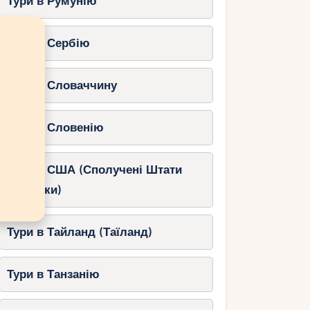
Тури в Румунію
Тури в Сербію
Тури в Словаччину
Тури в Словенію
Тури в США (Сполучені Штати
Америки)
Тури в Тайланд (Таїланд)
Тури в Танзанію