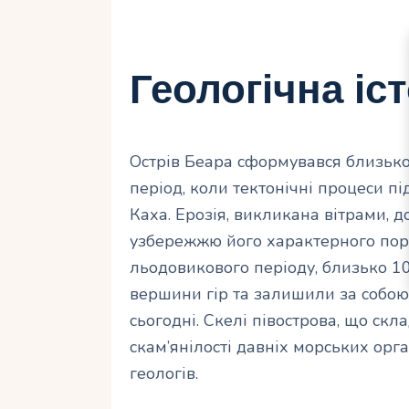
Геологічна іс
Острів Беара сформувався близько 
період, коли тектонічні процеси п
Каха. Ерозія, викликана вітрами,
узбережжю його характерного порі
льодовикового періоду, близько 1
вершини гір та залишили за собою
сьогодні. Скелі півострова, що скл
скам’янілості давніх морських орга
геологів.