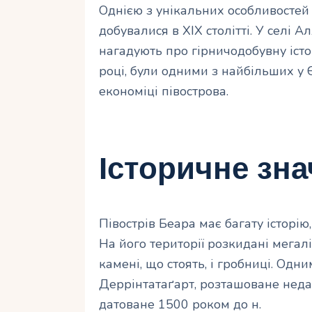
Однією з унікальних особливостей
добувалися в XIX столітті. У селі А
нагадують про гірничодобувну істор
році, були одними з найбільших у 
економіці півострова.
Історичне зн
Півострів Беара має багату історію
На його території розкидані мегаліт
камені, що стоять, і гробниці. Одн
Деррінтатаґарт, розташоване недал
датоване 1500 роком до н.