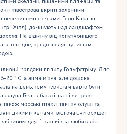
лястими скелями, піщаними пляжами та
они півострова вкриті зеленими
а невеликими озерами. Гори Каха, що
ангрі-Хілл), домінують над ландшафтом,
орожі. На відміну від популярнішого
багатолюдне, що дозволяє туристам
одою.
інливий, завдяки впливу Гольфстріму. Літо
-20 ° C, а зима м’яка, але дощова.
зів на день, тому туристам варто бути
а фауна Беара багаті: на півострові
 також морські птахи, такі як олуші та
усіяні дикими квітами, включаючи орхідеї
ивабливим для ботаніків та любителів